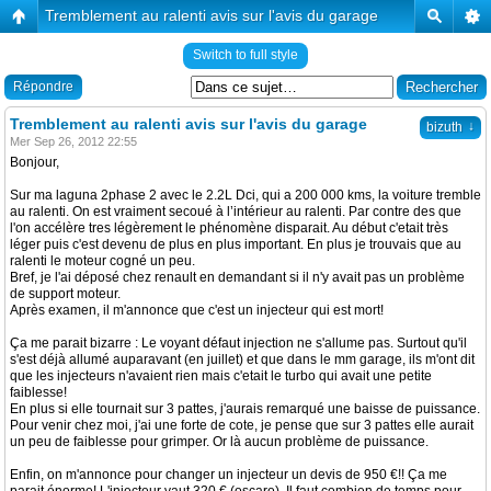
Tremblement au ralenti avis sur l'avis du garage
Switch to full style
Répondre
Tremblement au ralenti avis sur l'avis du garage
↓
bizuth
Mer Sep 26, 2012 22:55
Bonjour,
Sur ma laguna 2phase 2 avec le 2.2L Dci, qui a 200 000 kms, la voiture tremble
au ralenti. On est vraiment secoué à l’intérieur au ralenti. Par contre des que
l'on accélère tres légèrement le phénomène disparait. Au début c'etait très
léger puis c'est devenu de plus en plus important. En plus je trouvais que au
ralenti le moteur cogné un peu.
Bref, je l'ai déposé chez renault en demandant si il n'y avait pas un problème
de support moteur.
Après examen, il m'annonce que c'est un injecteur qui est mort!
Ça me parait bizarre : Le voyant défaut injection ne s'allume pas. Surtout qu'il
s'est déjà allumé auparavant (en juillet) et que dans le mm garage, ils m'ont dit
que les injecteurs n'avaient rien mais c'etait le turbo qui avait une petite
faiblesse!
En plus si elle tournait sur 3 pattes, j'aurais remarqué une baisse de puissance.
Pour venir chez moi, j'ai une forte de cote, je pense que sur 3 pattes elle aurait
un peu de faiblesse pour grimper. Or là aucun problème de puissance.
Enfin, on m'annonce pour changer un injecteur un devis de 950 €!! Ça me