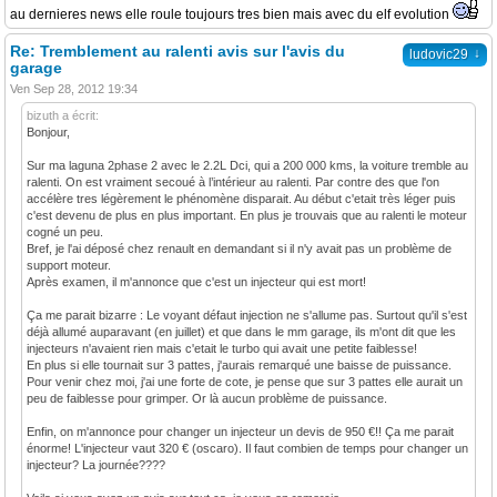
au dernieres news elle roule toujours tres bien mais avec du elf evolution
Re: Tremblement au ralenti avis sur l'avis du
↓
ludovic29
garage
Ven Sep 28, 2012 19:34
bizuth a écrit:
Bonjour,
Sur ma laguna 2phase 2 avec le 2.2L Dci, qui a 200 000 kms, la voiture tremble au
ralenti. On est vraiment secoué à l’intérieur au ralenti. Par contre des que l'on
accélère tres légèrement le phénomène disparait. Au début c'etait très léger puis
c'est devenu de plus en plus important. En plus je trouvais que au ralenti le moteur
cogné un peu.
Bref, je l'ai déposé chez renault en demandant si il n'y avait pas un problème de
support moteur.
Après examen, il m'annonce que c'est un injecteur qui est mort!
Ça me parait bizarre : Le voyant défaut injection ne s'allume pas. Surtout qu'il s'est
déjà allumé auparavant (en juillet) et que dans le mm garage, ils m'ont dit que les
injecteurs n'avaient rien mais c'etait le turbo qui avait une petite faiblesse!
En plus si elle tournait sur 3 pattes, j'aurais remarqué une baisse de puissance.
Pour venir chez moi, j'ai une forte de cote, je pense que sur 3 pattes elle aurait un
peu de faiblesse pour grimper. Or là aucun problème de puissance.
Enfin, on m'annonce pour changer un injecteur un devis de 950 €!! Ça me parait
énorme! L'injecteur vaut 320 € (oscaro). Il faut combien de temps pour changer un
injecteur? La journée????