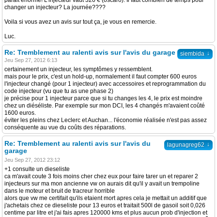
parait énorme! L'injecteur vaut 320 € (oscaro). Il faut combien de temps pour
changer un injecteur? La journée????
Voila si vous avez un avis sur tout ça, je vous en remercie.
Luc.
Re: Tremblement au ralenti avis sur l'avis du garage
↓
siembida
Jeu Sep 27, 2012 6:13
certainement un injecteur, les symptômes y ressemblent.
mais pour le prix, c'est un hold-up, normalement il faut compter 600 euros
l'injecteur changé (pour 1 injecteur) avec accessoires et reprogrammation du
code injecteur (vu que tu as une phase 2)
je précise pour 1 injecteur parce que si tu changes les 4, le prix est moindre
chez un diéséliste. Par exemple sur mon DCI, les 4 changés m'avaient coûté
1600 euros.
éviter les pleins chez Leclerc et Auchan... l'économie réalisée n'est pas assez
conséquente au vue du coûts des réparations.
Re: Tremblement au ralenti avis sur l'avis du
↓
lagunagreg62
garage
Jeu Sep 27, 2012 23:12
+1 consulte un dieseliste
ca m'avait coute 3 fois moins cher chez eux pour faire tarer un et reparer 2
injecteurs sur ma mon ancienne vw on aurais dit qu'il y avait un trempoline
dans le moteur et bruit de tracreur horrible
alors que vw me certifait qu'ils etaient mort apres cela je mettait un additif que
j'achetais chez ce dieseliste pour 13 euros et traitait 500l de gasoil soit 0,026
centime par litre et j'ai fais apres 120000 kms et plus aucun prob d'injection et