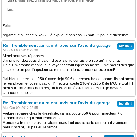
Voila si vous avez un avis sur tout ça, je vous en remercie.
Luc.
Salut
regarde le sujet de Niko27 il à expliqué son cas . Sinon +2 pour le diéseliste
Re: Tremblement au ralenti avis sur l'avis du garage
↓
bizuth
Mer Oct 03, 2012 22:38
Merci pour vos réponses.
J'ai pris rendez vous chez un dieseliste, je verrais bien ce qu'il me dira.
Ce qui m’étonne c' est que le voyant défaut injection ne s'allume pas et dès que
j’accélère un peu l'injecteur se remettrai à fonctionner correctement!
J'ai bien un devis de 950 € avec dejà 90 € de recherche de panne, ils ont prevu
le remplacement des tuyaux... l'injecteur coute 290 € et 285 € de MO, le tout HT
bien sur. J'ai 2 taux horaires, un à 60 et un à 84 !!! toujours HT, je devrais
changer de métier
Re: Tremblement au ralenti avis sur l'avis du garage
↓
bizuth
Mar Oct 09, 2012 22:55
Voiture réparée chez le dieseliste, ca m'a couté 550 € pour l'injecteur + un
support moteur qui etait fendu en 2.
A priori ca tremble plus au ralenti, mais faut que je teste en roulant vraiment,
pour l'instant, j'ai pas eu le temps.