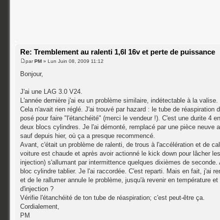
Re: Tremblement au ralenti 1,6l 16v et perte de puissance
par
PM
» Lun Juin 08, 2009 11:12
Bonjour,
J'ai une LAG 3.0 V24.
L'année dernière j'ai eu un problème similaire, indétectable à la valise. J'
Cela n'avait rien réglé. J'ai trouvé par hazard : le tube de réaspirati
posé pour faire "l'étanchéité" (merci le vendeur !). C'est une durite 4 en
deux blocs cylindres. Je l'ai démonté, remplacé par une pièce neuve a
sauf depuis hier, où ça a presque recommencé.
Avant, c'était un problème de ralenti, de trous à l'accélération et de c
voiture est chaude et après avoir actionné le kick down pour lâcher les 
injection) s'allumant par intermittence quelques dixièmes de seconde. 
bloc cylindre tablier. Je l'ai raccordée. C'est reparti. Mais en fait, j'
et de le rallumer annule le problème, jusqu'à revenir en température et e
d'injection ?
Vérifie l'étanchéité de ton tube de réaspiration; c'est peut-être ça.
Cordialement,
PM