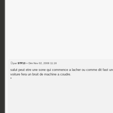
par
STF13
» Dim Nov 02, 2008 11:16
salut peut etre une sone qui commence a lacher ou comme dit fast une
voiture fera un bruit de machine a coudre.
*