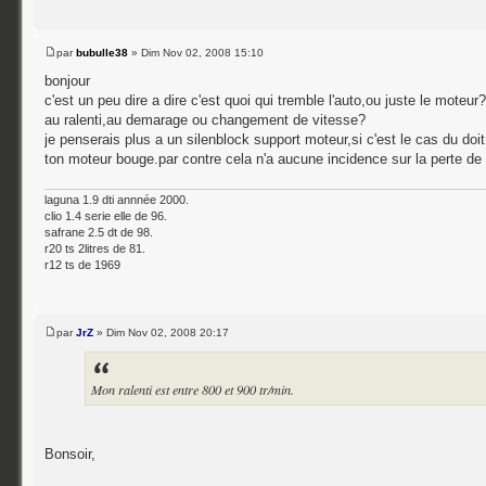
par
bubulle38
» Dim Nov 02, 2008 15:10
bonjour
c'est un peu dire a dire c'est quoi qui tremble l'auto,ou juste le moteur
au ralenti,au demarage ou changement de vitesse?
je penserais plus a un silenblock support moteur,si c'est le cas du doit
ton moteur bouge.par contre cela n'a aucune incidence sur la perte de
laguna 1.9 dti annnée 2000.
clio 1.4 serie elle de 96.
safrane 2.5 dt de 98.
r20 ts 2litres de 81.
r12 ts de 1969
par
JrZ
» Dim Nov 02, 2008 20:17
Mon ralenti est entre 800 et 900 tr/min.
Bonsoir,