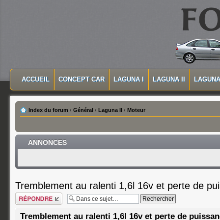
MASQUER LA NAVIGATION PRINCIPALE
MASQUER LA NAVIGATION SECONDAIRE
ACCUEIL
CONCEPT CAR
LAGUNA I
LAGUNA II
LAGUNA 
MENU PRINCIPAL
Index du forum
‹
Général
‹
Laguna II
‹
Moteur
ANNONCES
Tremblement au ralenti 1,6l 16v et perte de pu
Répondre
Tremblement au ralenti 1,6l 16v et perte de puissa