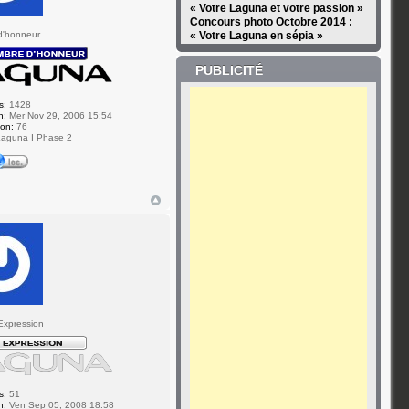
« Votre Laguna et votre passion »
Concours photo Octobre 2014 :
d'honneur
« Votre Laguna en sépia »
PUBLICITÉ
s:
1428
n:
Mer Nov 29, 2006 15:54
ion:
76
aguna I Phase 2
Expression
s:
51
n:
Ven Sep 05, 2008 18:58