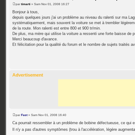
par
timarti
» Sam Nov 01, 2008 16:27
Bonjour à tous,
depuis quelques jours j'ai un problème au niveau du ralenti sur ma La
systématiquement, mais souvent la voiture se met à trembler légèreme
de la route. Mon ralenti est entre 800 et 900 tr/min.
De plus, ma mère qui utilise la voiture a ressenti une forte baisse de p
Merci beaucoup d'avance.
Et félicitation pour la qualité du forum et le nombre de sujets traités 
Advertisement
par
Fast
» Sam Nov 01, 2008 16:40
Ca pourrait ressembler à un problème de bobine défectueuse, ce qui es
Il n'y a pas d'autres symptômes (trou à l'accélération, légère augmen