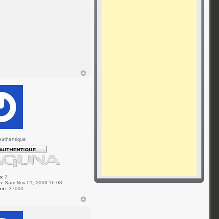
uthentique
s:
2
n:
Sam Nov 01, 2008 16:08
ion:
37000