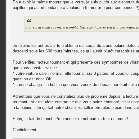
Pour avoir le même moteur que le votre, je suis plutôt aux alentours d
papillon qui aurait tendance à vouloir se fermer trop pour compenser ?
souvent la voiture se met à trembler légèrement que se soit à un feu rouge, a
Je rejoins les autres sur le problème qui serait dû à une bobine défe
descend sous les 600 tours/minutes, ce qui aurait plutôt caractérisé u
Pour vérifier, moteur tournant et qui présente ces symptômes de vibr
que vous constatiez que :
* votre voiture cale : normal, elle tournait sur 3 pattes, et vous lui co
question est donc OK.
* rien ne change : la bobine que vous venez de débrancher était celle
Admettons que vous ne constatiez plus de problème depuis la lecture 
tournant : si c'est alors comme ce que vous aviez constaté, c'est donc 
à la bobine... Si ça fait autre chose, va falloir être plus précis dans vo
Enfin, le fait de brancher/rebrancher remet parfois tout en ordre !
Cordialement