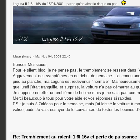
Laguna II 1.6L 16V du 15/01/2001 : parce qu'on aime le risque ou pas...
par
timarti
» Mar Nov 04, 2008 22:45
Bonsoir Messieurs,
Pour le silent bloc, je ne pense pas, le tremblement se ressent dans l'
Aggravement des symptômes en ce début de semaine : j'ai connu une 
pied au planché, ma Laguna est redevenus "normale". Malheureusement
que lundi j'était tranquille, et surprise, la voiture n'a pas démarrer au
Je suppose en effet un problème de bobine mais je ne sais pas comme
Merci beaucoup à tous pour votre aide et vos réponses si rapides.
PS : je suis à Orléans pour la semaine, mais j'ai laissé la voiture à m
valise jeudi. Je vais essayer de le convaincre de tester les bobines d'ic
Re: Tremblement au ralenti 1,6l 16v et perte de puissance