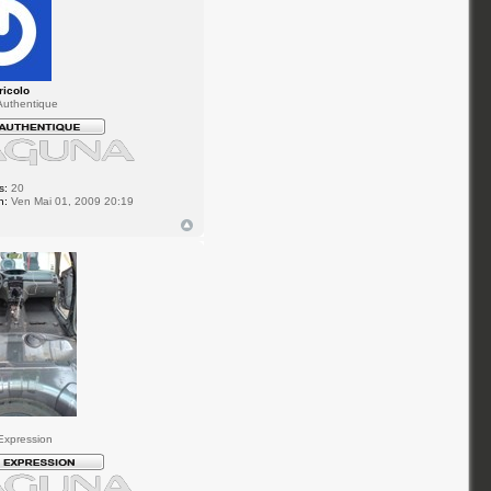
ricolo
uthentique
s:
20
n:
Ven Mai 01, 2009 20:19
Expression