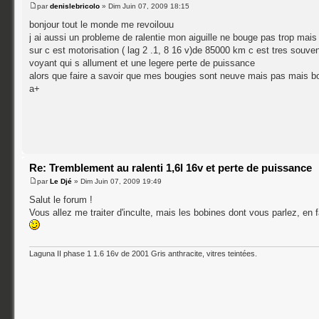
par
denislebricolo
» Dim Juin 07, 2009 18:15
bonjour tout le monde me revoilouu
j ai aussi un probleme de ralentie mon aiguille ne bouge pas trop mai
sur c est motorisation ( lag 2 .1, 8 16 v)de 85000 km c est tres souven
voyant qui s allument et une legere perte de puissance
alors que faire a savoir que mes bougies sont neuve mais pas mais bo
a+
Re: Tremblement au ralenti 1,6l 16v et perte de puissance
par
Le Djé
» Dim Juin 07, 2009 19:49
Salut le forum !
Vous allez me traiter d'inculte, mais les bobines dont vous parlez, en fa
Laguna II phase 1 1.6 16v de 2001 Gris anthracite, vitres teintées.