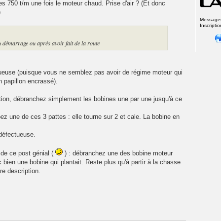
es 750 t/m une fois le moteur chaud. Prise d'air ? (Et donc
)
Message
Inscriptio
u démarrage ou après avoir fait de la route
ctueuse (puisque vous ne semblez pas avoir de régime moteur qui
n papillon encrassé).
ation, débranchez simplement les bobines une par une jusqu'à ce
upez une de ces 3 pattes : elle tourne sur 2 et cale. La bobine en
 défectueuse.
de ce post génial (
) : débranchez une des bobine moteur
bien une bobine qui plantait. Reste plus qu'à partir à la chasse
tre description.