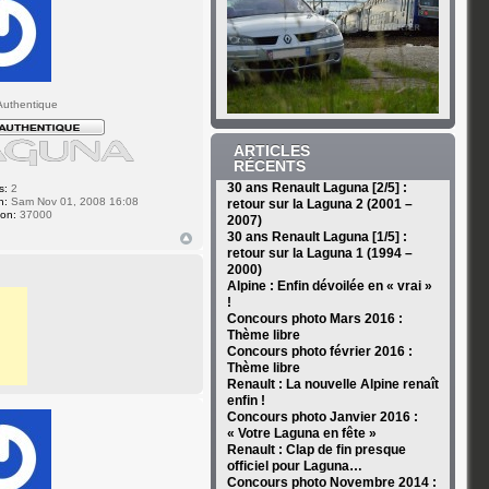
uthentique
ARTICLES
RÉCENTS
30 ans Renault Laguna [2/5] :
s:
2
n:
Sam Nov 01, 2008 16:08
retour sur la Laguna 2 (2001 –
ion:
37000
2007)
30 ans Renault Laguna [1/5] :
retour sur la Laguna 1 (1994 –
2000)
Alpine : Enfin dévoilée en « vrai »
!
Concours photo Mars 2016 :
Thème libre
Concours photo février 2016 :
Thème libre
Renault : La nouvelle Alpine renaît
enfin !
Concours photo Janvier 2016 :
« Votre Laguna en fête »
Renault : Clap de fin presque
officiel pour Laguna…
Concours photo Novembre 2014 :