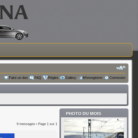
Faire un don
FAQ
Règles
Gallery
M’enregistrer
Connexion
PHOTO DU MOIS
9 messages • Page
1
sur
1