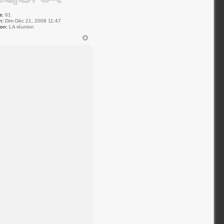
s:
61
n:
Dim Déc 21, 2008 11:47
ion:
LA réunion