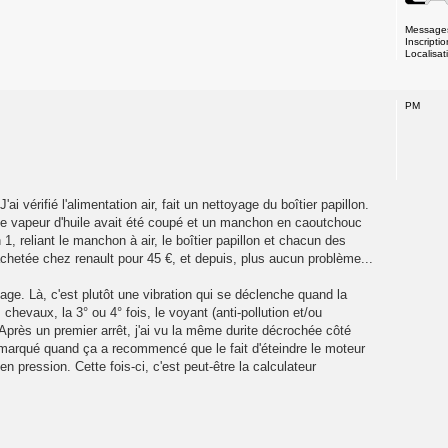
Message
Inscriptio
Localisat
PM
ai vérifié l'alimentation air, fait un nettoyage du boîtier papillon.
on de vapeur d'huile avait été coupé et un manchon en caoutchouc
 1, reliant le manchon à air, le boîtier papillon et chacun des
chetée chez renault pour 45 €, et depuis, plus aucun problème...
alage. Là, c'est plutôt une vibration qui se déclenche quand la
chevaux, la 3° ou 4° fois, le voyant (anti-pollution et/ou
Après un premier arrêt, j'ai vu la même durite décrochée côté
ai remarqué quand ça a recommencé que le fait d'éteindre le moteur
n pression. Cette fois-ci, c'est peut-être la calculateur