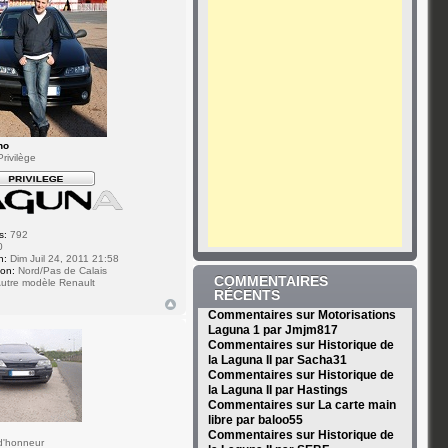
no
rivilège
s:
792
0
n:
Dim Juil 24, 2011 21:58
ion:
Nord/Pas de Calais
COMMENTAIRES
utre modèle Renault
RÉCENTS
Commentaires sur Motorisations
Laguna 1 par Jmjm817
Commentaires sur Historique de
la Laguna II par Sacha31
Commentaires sur Historique de
la Laguna II par Hastings
Commentaires sur La carte main
libre par baloo55
Commentaires sur Historique de
d'honneur