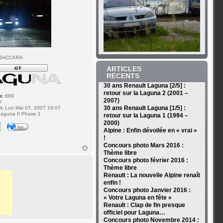
 BACCARA
ARTICLES
RÉCENTS
30 ans Renault Laguna [2/5] :
retour sur la Laguna 2 (2001 –
s:
689
2007)
0
30 ans Renault Laguna [1/5] :
n:
Lun Mai 07, 2007 19:07
aguna II Phase 1
retour sur la Laguna 1 (1994 –
2000)
Alpine : Enfin dévoilée en « vrai »
!
Concours photo Mars 2016 :
Thème libre
Concours photo février 2016 :
Thème libre
Renault : La nouvelle Alpine renaît
enfin !
Concours photo Janvier 2016 :
« Votre Laguna en fête »
Renault : Clap de fin presque
officiel pour Laguna…
Concours photo Novembre 2014 :