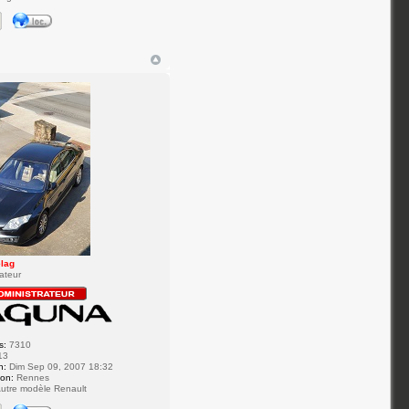
elag
ateur
s:
7310
13
n:
Dim Sep 09, 2007 18:32
ion:
Rennes
utre modèle Renault