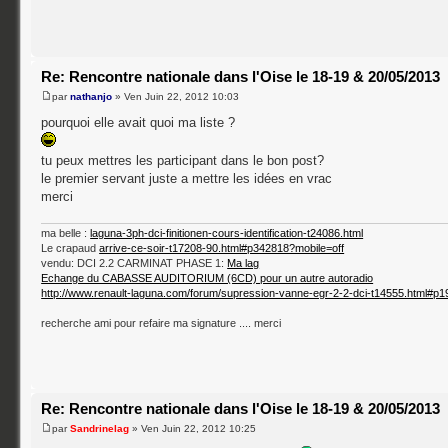
Re: Rencontre nationale dans l'Oise le 18-19 & 20/05/2013
par
nathanjo
» Ven Juin 22, 2012 10:03
pourquoi elle avait quoi ma liste ?
tu peux mettres les participant dans le bon post?
le premier servant juste a mettre les idées en vrac
merci
ma belle :
laguna-3ph-dci-finitionen-cours-identification-t24086.html
Le crapaud
arrive-ce-soir-t17208-90.html#p342818?mobile=off
vendu: DCI 2.2 CARMINAT PHASE 1:
Ma lag
Echange du CABASSE AUDITORIUM (6CD) pour un autre autoradio
http://www.renault-laguna.com/forum/supression-vanne-egr-2-2-dci-t14555.html#p
recherche ami pour refaire ma signature .... merci
Re: Rencontre nationale dans l'Oise le 18-19 & 20/05/2013
par
Sandrinelag
» Ven Juin 22, 2012 10:25