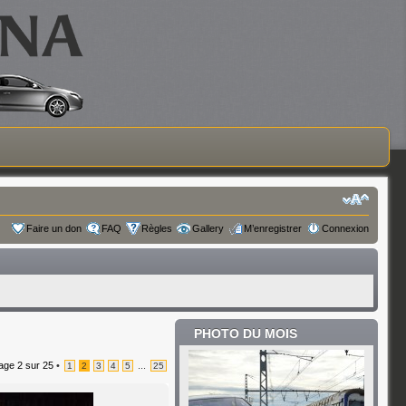
Faire un don
FAQ
Règles
Gallery
M’enregistrer
Connexion
PHOTO DU MOIS
age
2
sur
25
•
...
1
2
3
4
5
25