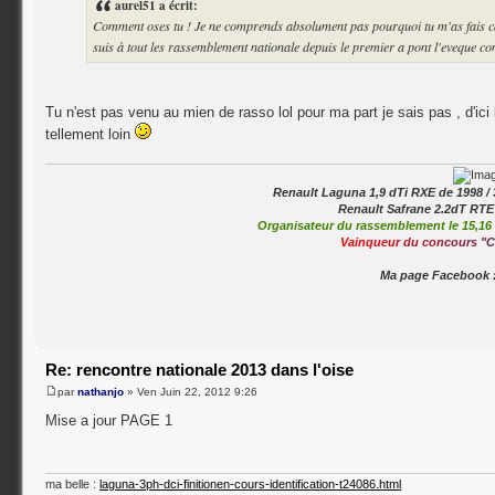
aurel51 a écrit:
Comment oses tu ! Je ne comprends absolument pas pourquoi tu m'as fais ca 
suis à tout les rassemblement nationale depuis le premier a pont l'eveque c
Tu n'est pas venu au mien de rasso lol pour ma part je sais pas , d'ici l
tellement loin
Renault Laguna 1,9 dTi RXE de 1998 / 
Renault Safrane 2.2dT RTE
Organisateur du rassemblement le 15,16 
V
a
i
n
q
u
e
u
r
d
u
c
o
n
c
o
u
r
s
"
C
Ma page Facebook 
Re: rencontre nationale 2013 dans l'oise
par
nathanjo
» Ven Juin 22, 2012 9:26
Mise a jour PAGE 1
ma belle :
laguna-3ph-dci-finitionen-cours-identification-t24086.html