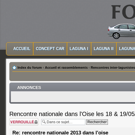
MASQUER LA NAVIGATION PRINCIPALE
MASQUER LA NAVIGATION SECONDAIRE
ACCUEIL
CONCEPT CAR
LAGUNA I
LAGUNA II
LAGUNA 
MENU PRINCIPAL
Index du forum
‹
Accueil et rassemblements
‹
Rencontres inter-lagunistes
ANNONCES
Rencontre nationale dans l'Oise les 18 & 19/0
Sujet verrouillé
Re: rencontre nationale 2013 dans l'oise