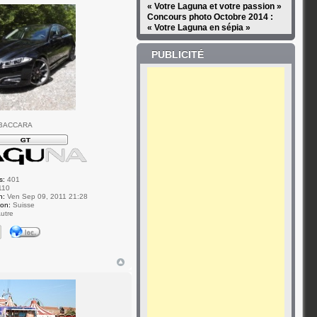
« Votre Laguna et votre passion »
Concours photo Octobre 2014 :
« Votre Laguna en sépia »
PUBLICITÉ
 BACCARA
s:
401
110
n:
Ven Sep 09, 2011 21:28
ion:
Suisse
utre