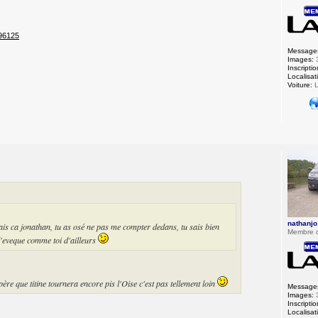
196125
Message
Images:
Inscriptio
Localisat
Voiture:
L
nathanjo
s ca jonathan, tu as osé ne pas me compter dedans, tu sais bien
Membre 
 l'eveque comme toi d'ailleurs
père que titine tournera encore pis l'Oise c'est pas tellement loin
Message
Images:
Inscriptio
Localisat