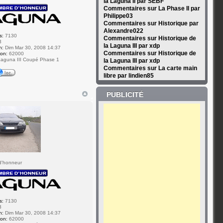
la Laguna II par SEBF
Commentaires sur La Phase II par
Philippe03
Commentaires sur Historique par
Alexandre022
s:
7130
Commentaires sur Historique de
3
la Laguna III par xdp
n:
Dim Mar 30, 2008 14:37
Commentaires sur Historique de
ion:
62000
aguna III Coupé Phase 1
la Laguna III par xdp
Commentaires sur La carte main
libre par lindien85
PUBLICITÉ
d'honneur
s:
7130
3
n:
Dim Mar 30, 2008 14:37
ion:
62000