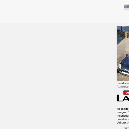
Sandrin
Administr
Message
Images:
Inscriptio
Localisat
Voiture:
A