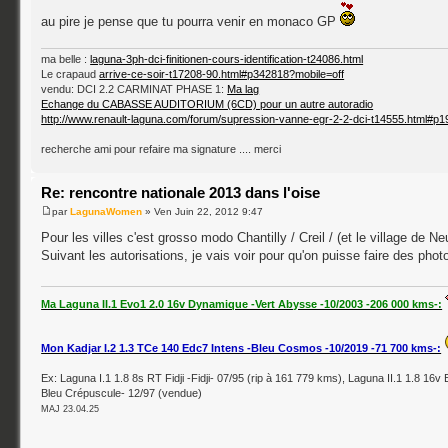
au pire je pense que tu pourra venir en monaco GP
ma belle :
laguna-3ph-dci-finitionen-cours-identification-t24086.html
Le crapaud
arrive-ce-soir-t17208-90.html#p342818?mobile=off
vendu: DCI 2.2 CARMINAT PHASE 1:
Ma lag
Echange du CABASSE AUDITORIUM (6CD) pour un autre autoradio
http://www.renault-laguna.com/forum/supression-vanne-egr-2-2-dci-t14555.html#p
recherche ami pour refaire ma signature .... merci
Re: rencontre nationale 2013 dans l'oise
par
LagunaWomen
» Ven Juin 22, 2012 9:47
Pour les villes c'est grosso modo Chantilly / Creil / (et le village de Ne
Suivant les autorisations, je vais voir pour qu'on puisse faire des pho
Ma Laguna II.1 Evo1 2.0 16v Dynamique -Vert Abysse -10/2003 -206 000 kms-:
Mon Kadjar I.2 1.3 TCe 140 Edc7 Intens -Bleu Cosmos -10/2019 -71 700 kms-:
Ex: Laguna I.1 1.8 8s RT Fidji -Fidji- 07/95 (rip à 161 779 kms), Laguna II.1 1.8 16v 
Bleu Crépuscule- 12/97 (vendue)
MAJ 23.04.25