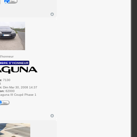
d'honneur
s:
7130
3
n:
Dim Mar 30, 2008 14:37
ion:
62000
aguna III Coupé Phase 1