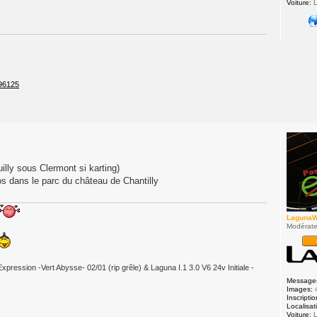
Voiture:
L
196125
uilly sous Clermont si karting)
tos dans le parc du château de Chantilly
Laguna
Modérate
Expression -Vert Abysse- 02/01 (rip grêle) & Laguna I.1 3.0 V6 24v Initiale -
Message
Images:
Inscriptio
Localisat
Voiture:
L