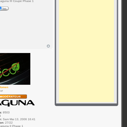
aguna III Coupé Phase 1
Women
ur
s:
9503
4
n:
Sam Mai 13, 2006 16:41
ion:
27/22
aguna II Phase 1