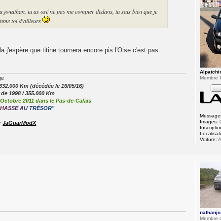
jonathan, tu as osé ne pas me compter dedans, tu sais bien que je
omme toi d'ailleurs
a j'espère que titine tournera encore pis l'Oise c'est pas
Alpatchi
Membre P
332.000 Km (décédée le 16/05/16)
 de 1998 / 355.000 Km
Octobre 2011 dans le Pas-de-Calais
H
A
S
S
E
A
U
T
R
É
S
O
R
"
Message
Images:
:
JaGuarModX
Inscriptio
Localisat
Voiture:
A
nathanjo
Membre 