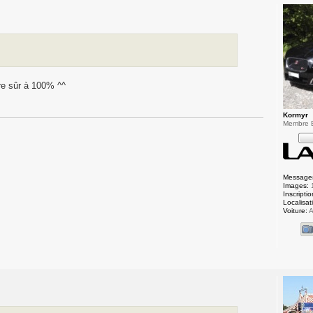
re sûr à 100% ^^
Kormyr
Membre
Message
Images:
Inscriptio
Localisat
Voiture:
A