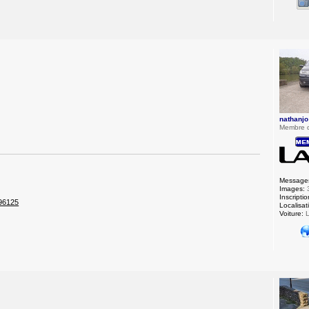
nathanjo
Membre 
Message
Images:
Inscriptio
196125
Localisat
Voiture:
L