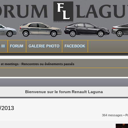
III
FORUM
GALERIE PHOTO
FACEBOOK
 et meetings
‹
Rencontres ou événements passés
Bienvenue sur le forum Renault Laguna
5/2013
364 messages •
P