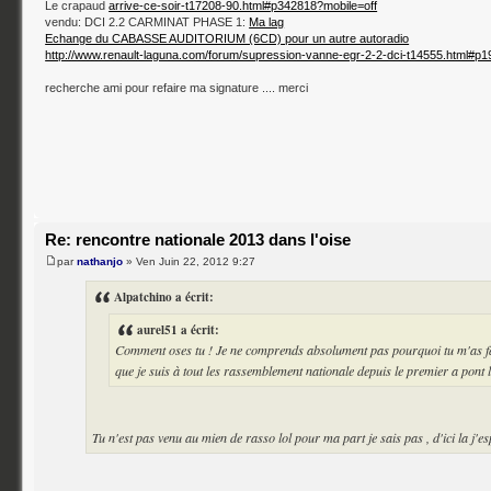
Le crapaud
arrive-ce-soir-t17208-90.html#p342818?mobile=off
vendu: DCI 2.2 CARMINAT PHASE 1:
Ma lag
Echange du CABASSE AUDITORIUM (6CD) pour un autre autoradio
http://www.renault-laguna.com/forum/supression-vanne-egr-2-2-dci-t14555.html#p
recherche ami pour refaire ma signature .... merci
Re: rencontre nationale 2013 dans l'oise
par
nathanjo
» Ven Juin 22, 2012 9:27
Alpatchino a écrit:
aurel51 a écrit:
Comment oses tu ! Je ne comprends absolument pas pourquoi tu m'as fai
que je suis à tout les rassemblement nationale depuis le premier a pont
Tu n'est pas venu au mien de rasso lol pour ma part je sais pas , d'ici la j'es