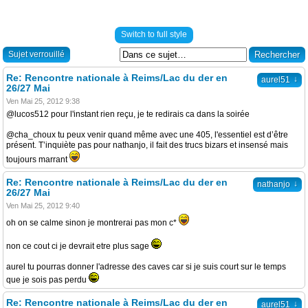
Switch to full style
Sujet verrouillé
Re: Rencontre nationale à Reims/Lac du der en
↓
aurel51
26/27 Mai
Ven Mai 25, 2012 9:38
@lucos512 pour l'instant rien reçu, je te redirais ca dans la soirée
@cha_choux tu peux venir quand même avec une 405, l'essentiel est d’être
présent. T’inquiète pas pour nathanjo, il fait des trucs bizars et insensé mais
toujours marrant
Re: Rencontre nationale à Reims/Lac du der en
↓
nathanjo
26/27 Mai
Ven Mai 25, 2012 9:40
oh on se calme sinon je montrerai pas mon c*
non ce cout ci je devrait etre plus sage
aurel tu pourras donner l'adresse des caves car si je suis court sur le temps
que je sois pas perdu
Re: Rencontre nationale à Reims/Lac du der en
↓
aurel51