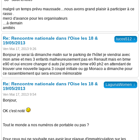
malgré un temps prévu maussade....nous avons grand plaisir à participer à ce
rasso .
merci d'avance pour les organisateurs
....à demain
amitiés
Re: Rencontre nationale dans l'Oise les 18 &
↓
lucos512
19/05/2013
Ven Mai 17, 2013 9:26
Bonjour je serai là dimanche matin sur le parking de l'hôtel je viendrai avec
mon amie et mes 3 enfants malheureusement pas en Renault mais en bmw
e90 et oui encore changer d auto j'ai pris une bmw e90 ph2 en attendant de
trouver une nouvelle laguna 3 coupé initiale ou gp Monaco a dimanche pour
ce rassemblement qui sera encore mémorable
Re: Rencontre nationale dans l'Oise les 18 &
↓
LagunaWomen
19/05/2013
Ven Mai 17, 2013 9:54
Bonjour,
OK c'est noté
Tout le monde a nos numéros de portable ou pas ?
Pour ceux qui ne souhaite pas avoir leur plaque d'immatriculation sur les