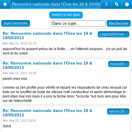
Rencontre nationale dans l'Oise les 18 & 19/05/2013
#
Switch to full style
Sujet verrouillé
Re: Rencontre nationale dans l'Oise les 18 &
↓
LagunaWomen
19/05/2013
Mer Mai 15, 2013 16:13
aujourd'hui ils avaient prévu de la flotte..... on l'attends toujours... y'a un poil de
vent et du soleil.
Re: Rencontre nationale dans l'Oise les 18 &
↓
maxxx69
19/05/2013
Mer Mai 15, 2013 16:30
pareil chez moi
comme sa j'en profite pour vérifié et réparé les réparations de chez renault car
fuite sur le soufflet de boite de vitesse coté conducteur et après démontage le
joint étais mal mis mais il a pris la forme donc "lococite "est mon ami pour être
sur de l'étenchéîté
Re: Rencontre nationale dans l'Oise les 18 &
↓
ludovic29
19/05/2013
Mer Mai 15, 2013 18:01
Salut