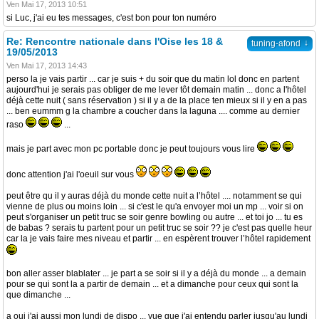
Ven Mai 17, 2013 10:51
si Luc, j'ai eu tes messages, c'est bon pour ton numéro
Re: Rencontre nationale dans l'Oise les 18 &
↓
tuning-afond
19/05/2013
Ven Mai 17, 2013 14:43
perso la je vais partir ... car je suis + du soir que du matin lol donc en partent
aujourd'hui je serais pas obliger de me lever tôt demain matin ... donc a l'hôtel
déjà cette nuit ( sans réservation ) si il y a de la place ten mieux si il y en a pas
... ben eummm g la chambre a coucher dans la laguna .... comme au dernier
raso
...
mais je part avec mon pc portable donc je peut toujours vous lire
donc attention j'ai l'oeuil sur vous
peut être qu il y auras déjà du monde cette nuit a l’hôtel .... notamment se qui
vienne de plus ou moins loin ... si c'est le qu'a envoyer moi un mp ... voir si on
peut s'organiser un petit truc se soir genre bowling ou autre ... et toi jo ... tu es
de babas ? serais tu partent pour un petit truc se soir ?? je c'est pas quelle heur
car la je vais faire mes niveau et partir ... en espèrent trouver l’hôtel rapidement
bon aller asser blablater ... je part a se soir si il y a déjà du monde ... a demain
pour se qui sont la a partir de demain ... et a dimanche pour ceux qui sont la
que dimanche ...
a oui j'ai aussi mon lundi de dispo ... vue que j'ai entendu parler jusqu'au lundi