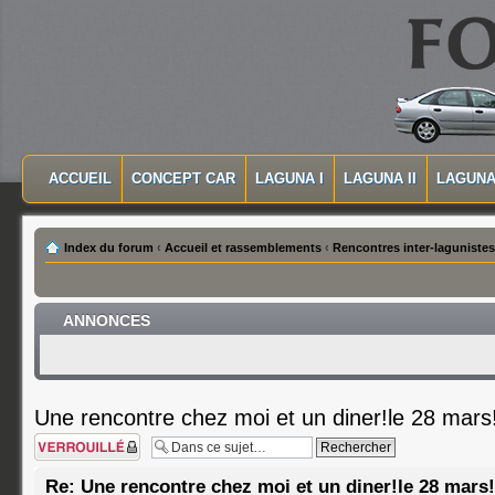
MASQUER LA NAVIGATION PRINCIPALE
MASQUER LA NAVIGATION SECONDAIRE
ACCUEIL
CONCEPT CAR
LAGUNA I
LAGUNA II
LAGUNA 
MENU PRINCIPAL
Index du forum
‹
Accueil et rassemblements
‹
Rencontres inter-lagunistes
ANNONCES
Une rencontre chez moi et un diner!le 28 mars
Sujet verrouillé
Re: Une rencontre chez moi et un diner!le 28 mars!