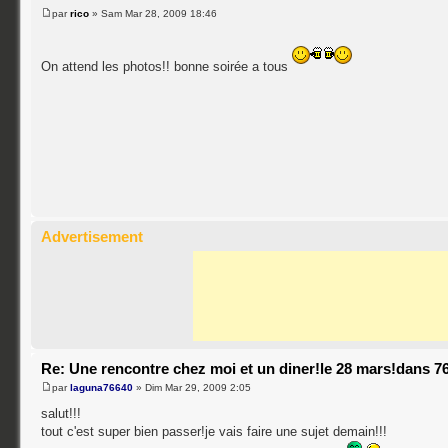
par
rico
» Sam Mar 28, 2009 18:46
On attend les photos!! bonne soirée a tous
Advertisement
Re: Une rencontre chez moi et un diner!le 28 mars!dans 76
par
laguna76640
» Dim Mar 29, 2009 2:05
salut!!!
tout c'est super bien passer!je vais faire une sujet demain!!!