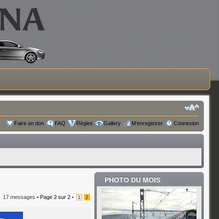
Faire un don
FAQ
Règles
Gallery
M’enregistrer
Connexion
PHOTO DU MOIS
17 messages •
Page
2
sur
2
•
1
2