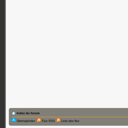
Index du forum
SitemapIndex
Flux RSS
Liste des flux