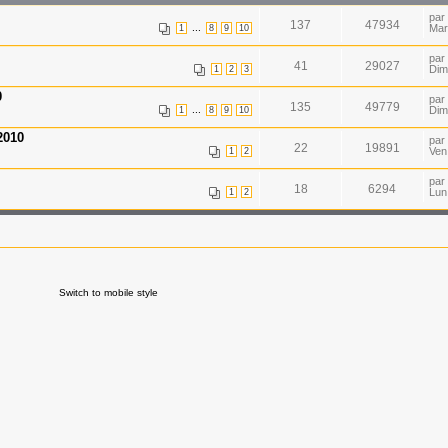
par
137
47934
...
Mar
1
8
9
10
par
41
29027
Dim
1
2
3
0
par
135
49779
...
Dim
1
8
9
10
2010
par
22
19891
Ven
1
2
par
18
6294
Lun
1
2
Switch to mobile style