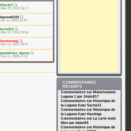
V1nc3n7
 Mar 23, 2010 16:17
laguna62119
 Avr 11, 2010 22:55
lucos512
 Mar 07, 2010 20:54
Sandrinelag
 Mar 12, 2010 18:47
purplehaze_laguna
 Fév 11, 2008 21:12
COMMENTAIRES
RÉCENTS
Commentaires sur Motorisations
Laguna 1 par Jmjm817
Commentaires sur Historique de
la Laguna II par Sacha31
Commentaires sur Historique de
la Laguna II par Hastings
Commentaires sur La carte main
libre par baloo55
Commentaires sur Historique de