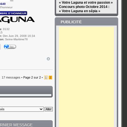
« Votre Laguna et votre passion »
6640
Concours photo Octobre 2014 :
d'honneur
« Votre Laguna en sépia »
PUBLICITÉ
s:
3132
15
n:
Dim Juin 29, 2008 16:34
ion:
Seine-Maritime76
17 messages •
Page
2
sur
2
•
1
2
RNIER MESSAGE