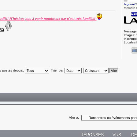
laguna7
Membre 
ord!!!! N'hésitez pas à venir nombreux car c'est très familial!
ICI
Message
Images:
Inscriptio
Localisat
s postés depuis:
Trier par
Aller à:
RÉPONSES
VUS
DE