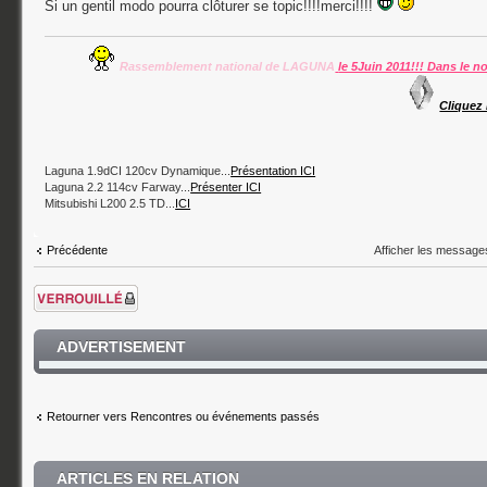
Si un gentil modo pourra clôturer se topic!!!!merci!!!!
Rassemblement national de LAGUNA
le 5Juin 2011!!! Dans le n
Cliquez 
Laguna 1.9dCI 120cv Dynamique...
Présentation ICI
Laguna 2.2 114cv Farway...
Présenter ICI
Mitsubishi L200 2.5 TD...
ICI
Afficher les message
Précédente
Sujet verrouillé
ADVERTISEMENT
Retourner vers Rencontres ou événements passés
ARTICLES EN RELATION