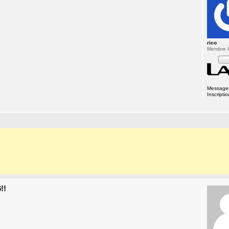
rico
Membre P
Message
Inscriptio
!!