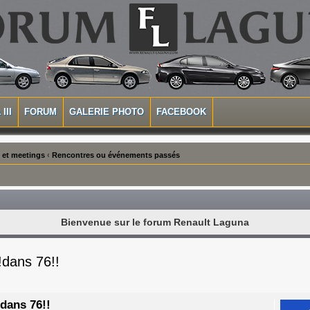
III
FORUM
GALERIE PHOTO
FACEBOOK
 et meetings
‹
Rencontres ou événements passés
Bienvenue sur le forum Renault Laguna
!dans 76!!
dans 76!!