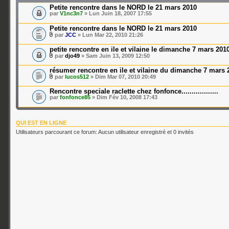
Petite rencontre dans le NORD le 21 mars 2010
par
V1nc3n7
» Lun Juin 18, 2007 17:55
Petite rencontre dans le NORD le 21 mars 2010
par
JCC
» Lun Mar 22, 2010 21:26
petite rencontre en ile et vilaine le dimanche 7 mars 201
par
djo49
» Sam Juin 13, 2009 12:50
résumer rencontre en ile et vilaine du dimanche 7 mars 
par
lucos512
» Dim Mar 07, 2010 20:49
Rencontre speciale raclette chez fonfonce..................
par
fonfonce85
» Dim Fév 10, 2008 17:43
QUI EST EN LIGNE
Utilisateurs parcourant ce forum: Aucun utilisateur enregistré et 0 invités