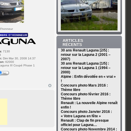
d'honneur
ARTICLES
RÉCENTS
30 ans Renault Laguna [2/5] :
s:
7130
retour sur la Laguna 2 (2001 –
3
n:
Dim Mar 30, 2008 14:37
2007)
ion:
62000
30 ans Renault Laguna [1/5] :
aguna III Coupé Phase 1
retour sur la Laguna 1 (1994 –
2000)
Alpine : Enfin dévoilée en « vrai »
!
Concours photo Mars 2016 :
Thème libre
Concours photo février 2016 :
Thème libre
Renault : La nouvelle Alpine renaît
enfin !
Concours photo Janvier 2016 :
« Votre Laguna en fête »
Renault : Clap de fin presque
officiel pour Laguna…
Concours photo Novembre 2014 :