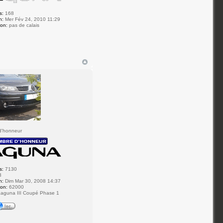
s:
168
n:
Mer Fév 24, 2010 11:29
ion:
pas de calais
d'honneur
s:
7130
3
n:
Dim Mar 30, 2008 14:37
ion:
62000
aguna III Coupé Phase 1