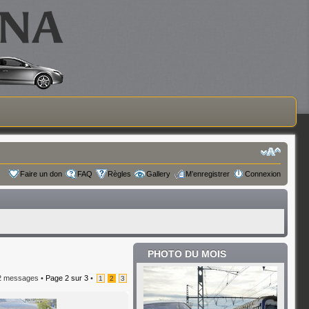
Faire un don
FAQ
Règles
Gallery
M’enregistrer
Connexion
PHOTO DU MOIS
2 messages •
Page
2
sur
3
•
1
2
3