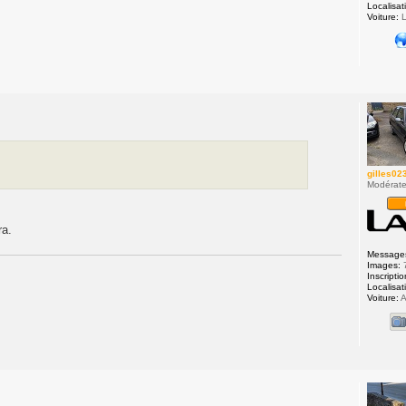
Localisat
Voiture:
L
gilles02
Modérate
ra.
Message
Images:
Inscriptio
Localisat
Voiture:
A