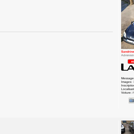
Sandrin
Administr
Message
Images:
Inscriptio
Localisat
Voiture:
A