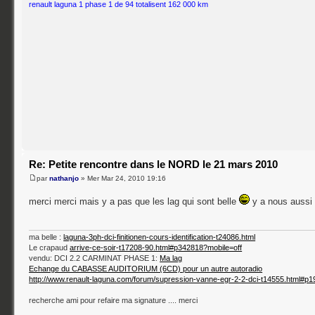
renault laguna 1 phase 1 de 94 totalisent 162 000 km
Re: Petite rencontre dans le NORD le 21 mars 2010
par
nathanjo
» Mer Mar 24, 2010 19:16
merci merci mais y a pas que les lag qui sont belle
y a nous auss
ma belle :
laguna-3ph-dci-finitionen-cours-identification-t24086.html
Le crapaud
arrive-ce-soir-t17208-90.html#p342818?mobile=off
vendu: DCI 2.2 CARMINAT PHASE 1:
Ma lag
Echange du CABASSE AUDITORIUM (6CD) pour un autre autoradio
http://www.renault-laguna.com/forum/supression-vanne-egr-2-2-dci-t14555.html#p
recherche ami pour refaire ma signature .... merci