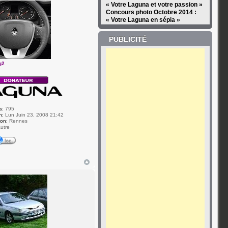
« Votre Laguna et votre passion »
Concours photo Octobre 2014 :
« Votre Laguna en sépia »
PUBLICITÉ
g2
r
s:
795
n:
Lun Juin 23, 2008 21:42
ion:
Rennes
utre