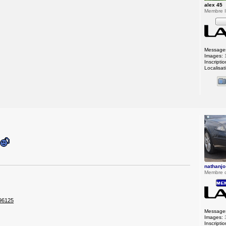
alex 45
Membre In
Message
Images:
Inscriptio
Localisat
i
nathanjo
Membre 
196125
Message
Images:
Inscriptio