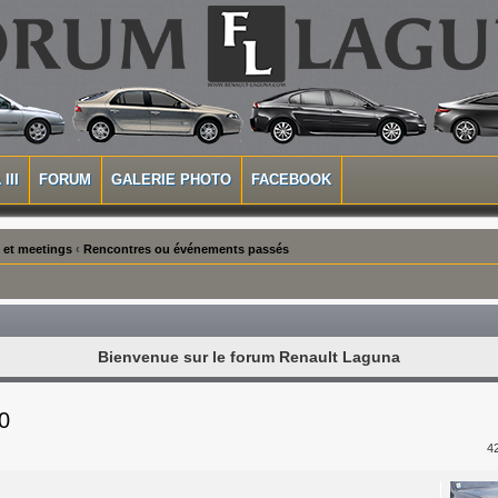
III
FORUM
GALERIE PHOTO
FACEBOOK
 et meetings
‹
Rencontres ou événements passés
Bienvenue sur le forum Renault Laguna
0
4