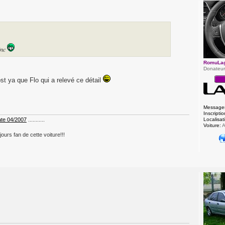
inc
RomuLa
Donateu
post ya que Flo qui a relevé ce détail
Message
Inscriptio
Localisat
ate 04/2007
...........
Voiture:
A
jours fan de cette voiture!!!