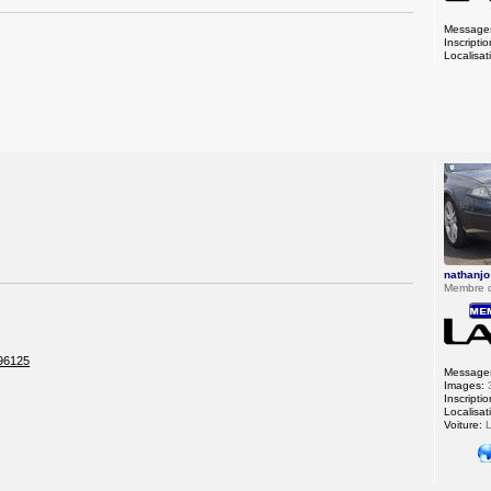
Message
Inscriptio
Localisat
nathanjo
Membre 
196125
Message
Images:
Inscriptio
Localisat
Voiture:
L