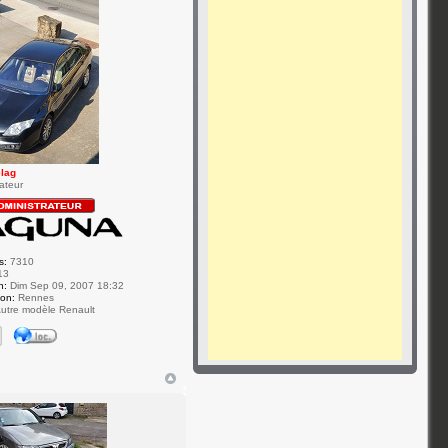
elag
ateur
s:
7310
13
n:
Dim Sep 09, 2007 18:32
ion:
Rennes
utre modèle Renault