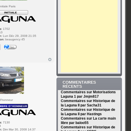
itiale Paris
s:
1702
10
n:
Lun Déc 29, 2008 21:35
ion:
beaugency 45
COMMENTAIRES
RÉCENTS
Commentaires sur Motorisations
Laguna 1 par Jmjm817
d'honneur
Commentaires sur Historique de
la Laguna II par Sacha31
Commentaires sur Historique de
la Laguna II par Hastings
Commentaires sur La carte main
libre par baloo55
s:
7130
3
Commentaires sur Historique de
n:
Dim Mar 30, 2008 14:37