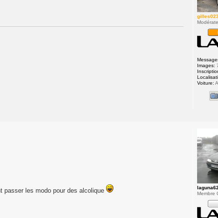
gilles02
Modérate
Message
Images:
Inscriptio
Localisat
Voiture:
A
laguna6
nt passer les modo pour des alcolique
Membre 