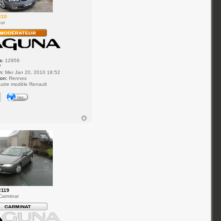
310
ur
s:
12956
7
n:
Mer Jan 20, 2010 18:52
ion:
Rennes
utre modèle Renault
2119
Carminat