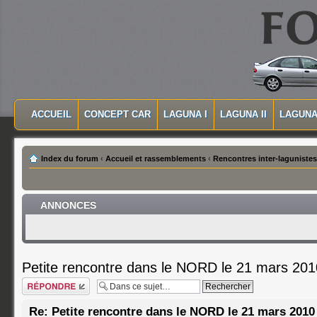
MASQUER LA NAVIGATION PRINCIPALE
MASQUER LA NAVIGATION SECONDAIRE
ACCUEIL
CONCEPT CAR
LAGUNA I
LAGUNA II
LAGUNA 
MENU PRINCIPAL
Index du forum
‹
Accueil et rassemblements
‹
Rencontres inter-lagunistes
ANNONCES
Petite rencontre dans le NORD le 21 mars 201
Répondre
Re: Petite rencontre dans le NORD le 21 mars 2010