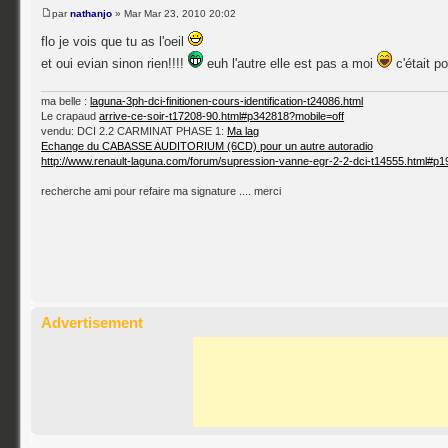
par
nathanjo
» Mar Mar 23, 2010 20:02
flo je vois que tu as l'oeil
et oui evian sinon rien!!!!
euh l'autre elle est pas a moi
c'était p
ma belle :
laguna-3ph-dci-finitionen-cours-identification-t24086.html
Le crapaud
arrive-ce-soir-t17208-90.html#p342818?mobile=off
vendu: DCI 2.2 CARMINAT PHASE 1:
Ma lag
Echange du CABASSE AUDITORIUM (6CD) pour un autre autoradio
http://www.renault-laguna.com/forum/supression-vanne-egr-2-2-dci-t14555.html#p
recherche ami pour refaire ma signature .... merci
Advertisement