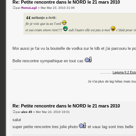
Re: Petite rencontre dans le NORD le 21 mars 2010
par
RomuLag2
» Mar Mar 23, 2010 21:06
nathanjo a écrit:
flo je vois que tu as l'oeil
et oui evian sinon rien!!!!
euh l'autre elle est pas a moi
c'était pour v
Moi aussi je l'ai vu la bouteille de vodka sur le tdb et j'ai parcouru le 
Belle rencontre sympathique en tout cas
.............
Laguna II.2 Est
Je n'ai plus de lag hélas mais tou
Re: Petite rencontre dans le NORD le 21 mars 2010
par
alex 45
» Mer Mar 24, 2010 19:01
salut
super petite rencontre tres jolie photo
et vaux lag sont tres belle