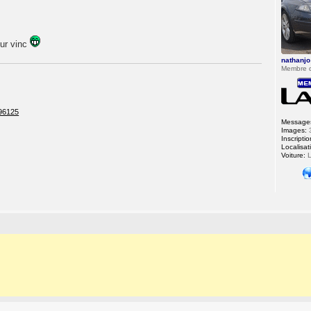
our vinc
nathanjo
Membre 
196125
Message
Images:
Inscriptio
Localisat
Voiture:
L