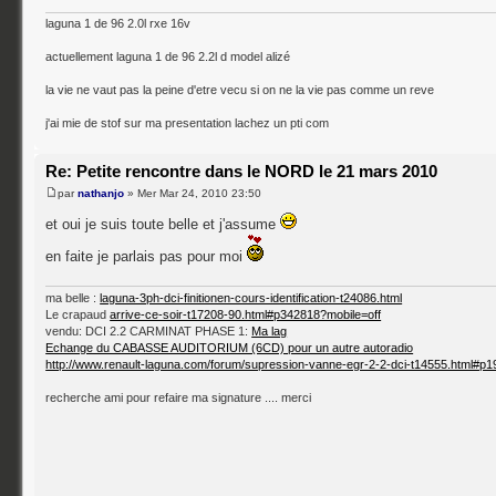
laguna 1 de 96 2.0l rxe 16v
actuellement laguna 1 de 96 2.2l d model alizé
la vie ne vaut pas la peine d'etre vecu si on ne la vie pas comme un reve
j'ai mie de stof sur ma presentation lachez un pti com
Re: Petite rencontre dans le NORD le 21 mars 2010
par
nathanjo
» Mer Mar 24, 2010 23:50
et oui je suis toute belle et j'assume
en faite je parlais pas pour moi
ma belle :
laguna-3ph-dci-finitionen-cours-identification-t24086.html
Le crapaud
arrive-ce-soir-t17208-90.html#p342818?mobile=off
vendu: DCI 2.2 CARMINAT PHASE 1:
Ma lag
Echange du CABASSE AUDITORIUM (6CD) pour un autre autoradio
http://www.renault-laguna.com/forum/supression-vanne-egr-2-2-dci-t14555.html#p
recherche ami pour refaire ma signature .... merci