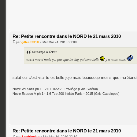
Re: Petite rencontre dans le NORD le 21 mars 2010
par
gilles02310
» Mer Mar 24, 2010 21:00
nathanjo a écrit:
merci merci mais y a pas que les lag qui sont belle
y a nous aussi
salut oui c'est vrai tu es belle jojo mais beaucoup moins que ma Sand
Notre Vel Satis ph 1 - 2.0T 165cv - Privilège (Gris Sidéral)
Notre Espace V ph 1 - 1.6 Tce 200 Initiale Paris - 2015 (Gris Cassiopee)
Re: Petite rencontre dans le NORD le 21 mars 2010
par
Sandrinelag
» Mer Mar 24, 2010 22:36