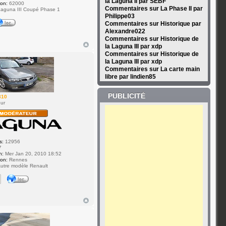
la Laguna II par SEBF
ion:
62000
Commentaires sur La Phase II par
aguna III Coupé Phase 1
Philippe03
Commentaires sur Historique par
Alexandre022
Commentaires sur Historique de
la Laguna III par xdp
Commentaires sur Historique de
la Laguna III par xdp
Commentaires sur La carte main
libre par lindien85
PUBLICITÉ
310
ur
s:
12956
7
n:
Mer Jan 20, 2010 18:52
ion:
Rennes
utre modèle Renault