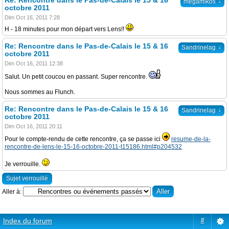
Re: Rencontre dans le Pas-de-Calais le 15 & 16
↓
megamikos
octobre 2011
Dim Oct 16, 2011 7:28
H - 18 minutes pour mon départ vers Lens!!
Re: Rencontre dans le Pas-de-Calais le 15 & 16
↓
Sandrinelag
octobre 2011
Dim Oct 16, 2011 12:38
Salut. Un petit coucou en passant. Super rencontre.
Nous sommes au Flunch.
Re: Rencontre dans le Pas-de-Calais le 15 & 16
↓
Sandrinelag
octobre 2011
Dim Oct 16, 2011 20:11
Pour le compte-rendu de cette rencontre, ça se passe ici
resume-de-la-
rencontre-de-lens-le-15-16-octobre-2011-t15186.html#p204532
Je verrouille.
Sujet verrouillé
Aller à:
Index du forum
#