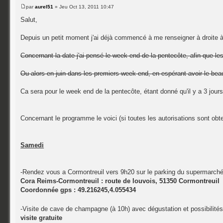
par
aurel51
» Jeu Oct 13, 2011 10:47
Salut,
Depuis un petit moment j'ai déjà commencé à me renseigner à droite 
Concernant la date j'ai pensé le week end de la pentecôte, afin que le
Ou alors en juin dans les premiers week end, en espérant avoir le be
Ca sera pour le week end de la pentecôte, étant donné qu'il y a 3 jours
Concernant le programme le voici (si toutes les autorisations sont obt
Samedi
-Rendez vous a Cormontreuil vers 9h20 sur le parking du supermarché
Cora Reims-Cormontreuil : route de louvois, 51350 Cormontreuil
Coordonnée gps : 49.216245,4.055434
-Visite de cave de champagne (à 10h) avec dégustation et possibilités
visite gratuite