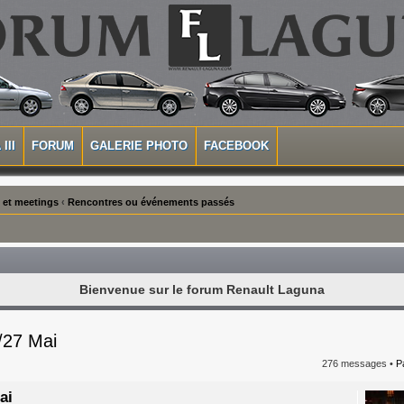
III
FORUM
GALERIE PHOTO
FACEBOOK
 et meetings
‹
Rencontres ou événements passés
Bienvenue sur le forum Renault Laguna
/27 Mai
276 messages •
P
ai