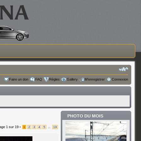
Faire un don
FAQ
Règles
Gallery
M’enregistrer
Connexion
PHOTO DU MOIS
age
1
sur
19
•
...
1
2
3
4
5
19