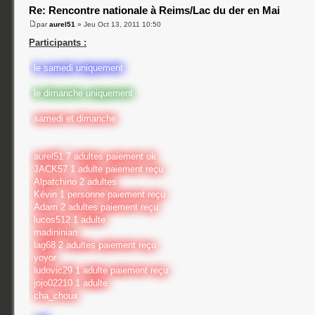
Re: Rencontre nationale à Reims/Lac du der en Mai
par
aurel51
» Jeu Oct 13, 2011 10:50
Participants :
le samedi uniquement
le dimanche uniquement
samedi et dimanche
aurel51 7 adultes paiement ok
JACK57 1 adulte paiement reçu
Alpatchino 2 adultes
Kévin 1 personne paiement reçu
Adam 2 adultes paiement reçu
lucos512 1 adulte
madininian
lag68 2 adultes paiement reçu
yoyor
ludovic29 1 adulte paiement reçu
jojo02210 1 adulte
cha_choux