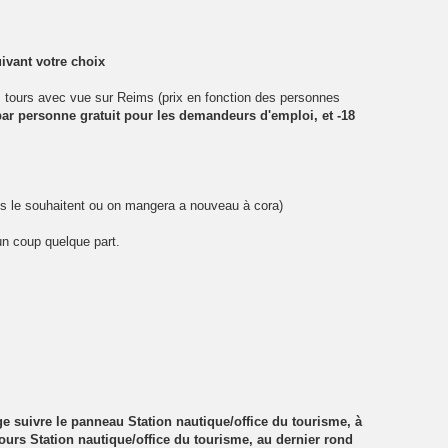
uivant votre choix
es tours avec vue sur Reims (prix en fonction des personnes
€ par personne gratuit pour les demandeurs d'emploi, et -18
ils le souhaitent ou on mangera a nouveau à cora)
 un coup quelque part.
ge suivre le panneau Station nautique/office du tourisme, à
jours Station nautique/office du tourisme, au dernier rond