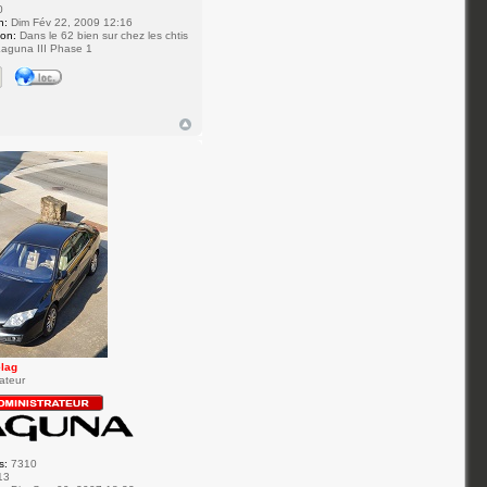
0
n:
Dim Fév 22, 2009 12:16
ion:
Dans le 62 bien sur chez les chtis
aguna III Phase 1
elag
ateur
s:
7310
13