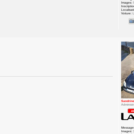
Images:
Inscriptio
Localisat
Voiture:
L
Sandrin
Administr
Message
Images: