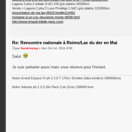
Laguna 3 pha 2 Initiale 2l dCi 150 gris platine 25000km.
Vendu > Laguna 2 pha 2 Luxe Privilège 1.9dCi gris platine 126300km
presentation-de-ma-lag-t8918.html#p114491
montage-d-un-cnc-deuxieme-monte-t9048.html
http://www.renault-initiale-paris.com/
Re: Rencontre nationale à Reims/Lac du der en Mai
par
Sandrinelag
» Ven Oct 14, 2011 8:56
Salut.
Je suis partante aussi mais sous réserve pour l'instant.
Notre Grand Espace IV ph 2 2.0 T 170cv Emotion (bleu lumière) 268000kms
Notre Safrane ph 2 2.5 20v Pack Cuir (Gris) 338000 kms