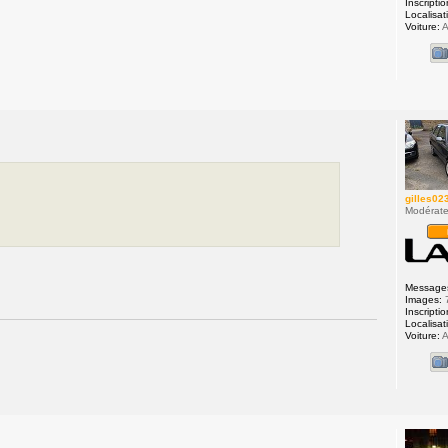
Inscriptio
Localisat
Voiture:
A
gilles02
Modérate
Message
Images:
Inscriptio
Localisat
Voiture:
A