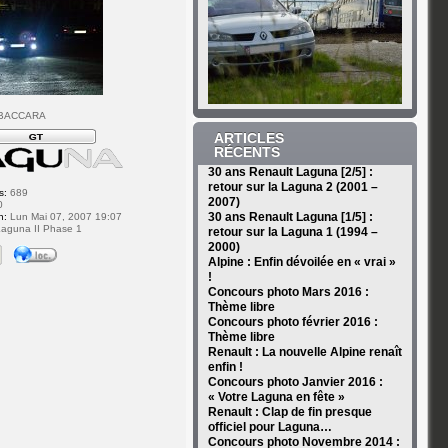
 BACCARA
ARTICLES
RÉCENTS
30 ans Renault Laguna [2/5] :
retour sur la Laguna 2 (2001 –
s:
689
2007)
0
30 ans Renault Laguna [1/5] :
n:
Lun Mai 07, 2007 19:07
aguna II Phase 1
retour sur la Laguna 1 (1994 –
2000)
Alpine : Enfin dévoilée en « vrai »
!
Concours photo Mars 2016 :
Thème libre
Concours photo février 2016 :
Thème libre
Renault : La nouvelle Alpine renaît
enfin !
Concours photo Janvier 2016 :
« Votre Laguna en fête »
Renault : Clap de fin presque
officiel pour Laguna…
Concours photo Novembre 2014 :