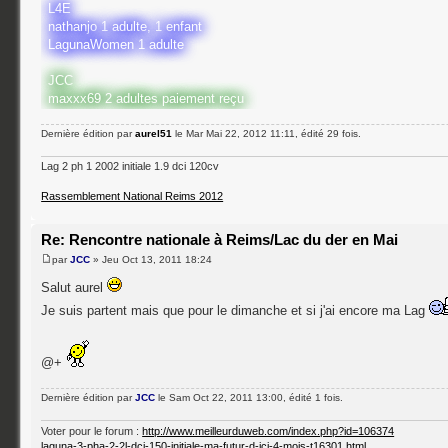
L4E
nathanjo 1 adulte, 1 enfant
LagunaWomen 1 adulte
JCC
maxxx69 2 adultes paiement reçu
Dernière édition par
aurel51
le Mar Mai 22, 2012 11:11, édité 29 fois.
Lag 2 ph 1 2002 initiale 1.9 dci 120cv
Rassemblement National Reims 2012
Re: Rencontre nationale à Reims/Lac du der en Mai
par
JCC
» Jeu Oct 13, 2011 18:24
Salut aurel
Je suis partent mais que pour le dimanche et si j'ai encore ma Lag
@+
Dernière édition par
JCC
le Sam Oct 22, 2011 13:00, édité 1 fois.
Voter pour le forum :
http://www.meilleurduweb.com/index.php?id=106374
laguna-3-pha-2-2l-dci-150-initiale-ma-futur-d-ici-4-mois-t16301.html