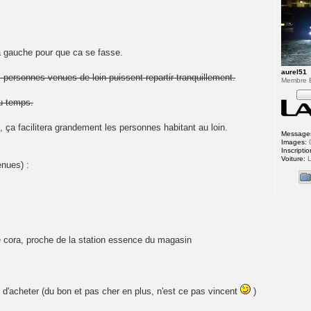
à gauche pour que ca se fasse.
aurel51
s personnes venues de loin puissent repartir tranquillement.
Membre
au temps.
, ça facilitera grandement les personnes habitant au loin.
Message
Images:
Inscriptio
Voiture:
L
enues) :
 cora, proche de la station essence du magasin
 d'acheter (du bon et pas cher en plus, n'est ce pas vincent
)