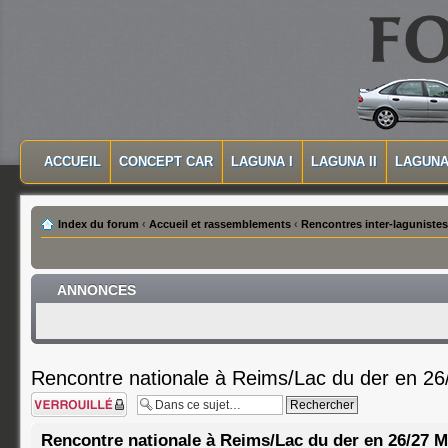
MASQUER LA NAVIGATION PRINCIPALE
MASQUER LA NAVIGATION SECONDAIRE
ACCUEIL
CONCEPT CAR
LAGUNA I
LAGUNA II
LAGUNA 
MENU PRINCIPAL
Index du forum
‹
Accueil et rassemblements
‹
Rencontres inter-lagunistes
ANNONCES
Rencontre nationale à Reims/Lac du der en 26
Sujet verrouillé
Rencontre nationale à Reims/Lac du der en 26/27 M