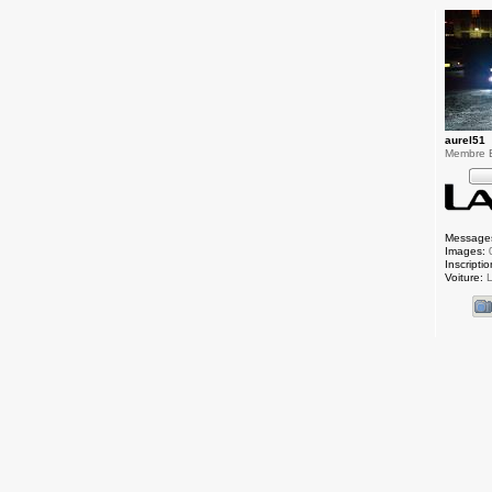
aurel51
Membre
Message
Images:
Inscriptio
Voiture:
L