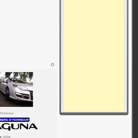
d'honneur
s:
5009