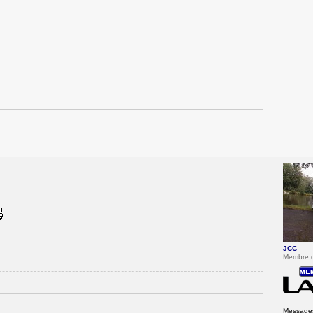
JCC
Membre 
Message