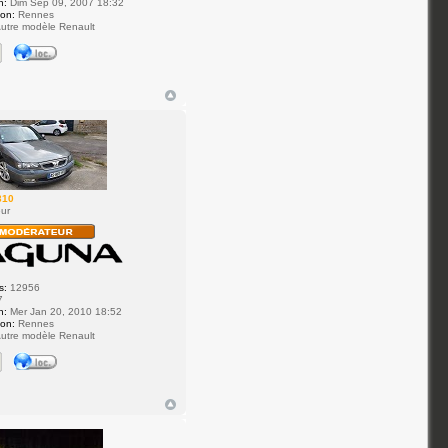
n:
Dim Sep 09, 2007 18:32
ion:
Rennes
utre modèle Renault
310
ur
s:
12956
7
n:
Mer Jan 20, 2010 18:52
ion:
Rennes
utre modèle Renault