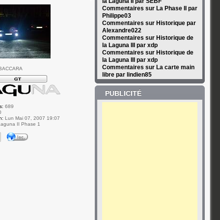
la Laguna II par SEBF
Commentaires sur La Phase II par
Philippe03
Commentaires sur Historique par
Alexandre022
Commentaires sur Historique de
la Laguna III par xdp
Commentaires sur Historique de
la Laguna III par xdp
Commentaires sur La carte main
 BACCARA
libre par lindien85
PUBLICITÉ
s:
689
0
n:
Lun Mai 07, 2007 19:07
aguna II Phase 1