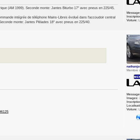
ectrique (AM 1999). Seconde monte: Jantes Biturbo 17" avec pneus en 225/45.
Message
Inscriptio
commande intégrée de téléphone Mains-Libres évolué dans l'accoudoir central
Voiture:
L
06). Seconde monte: Jantes Pléiades 18" avec pneus en 225/40.
nathanjo
Membre 
Message
Images:
Inscriptio
Localisat
Voiture:
L
196125