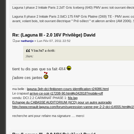
Laguna I phase 2 Initiale Paris 2.2dT Gris Iceberg (640) PMV avec toit ouvrant él
Laguna II phase 2 Initiale Paris 2.0dCi 175 FAP Gris Platine (D69) TE - PMV avec 
avant, volant bois, toit ouvrant électrique " Pré-sélect " et aileron arrière (AM 20
Re: (Laguna III - 2.0 16V Privilège) David
par
nathanjo
» Lun Fév 07, 2011 22:52
V1nc3n7 a écrit:
:bien:
tient tu dis pas que sa fait 4X4
j'adore ces jantes
ma belle :
laguna-3ph-dci-finitionen-cours-identification-t24086.html
Le crapaud
arrive-ce-soir-t17208-90.html#p342818?mobile=off
vendu: DCI 2.2 CARMINAT PHASE 1:
Ma lag
Echange du CABASSE AUDITORIUM (6CD) pour un autre autoradio
http://www.renault-laguna.com/forum/supression-vanne-egr-2-2-dci-t14555.html#p
recherche ami pour refaire ma signature .... merci