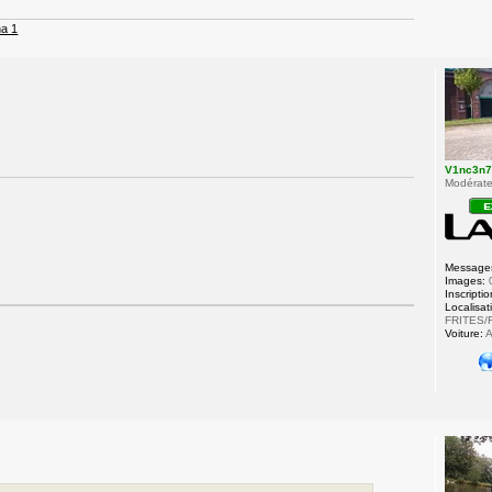
a 1
V1nc3n
Modérateu
Message
Images:
Inscriptio
Localisat
FRITES/
Voiture:
A