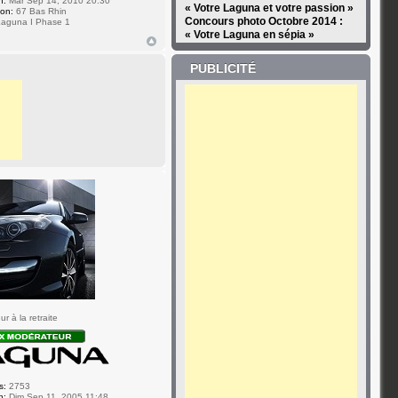
n:
Mar Sep 14, 2010 20:30
« Votre Laguna et votre passion »
ion:
67 Bas Rhin
Concours photo Octobre 2014 :
aguna I Phase 1
« Votre Laguna en sépia »
PUBLICITÉ
r à la retraite
s:
2753
n:
Dim Sep 11, 2005 11:48