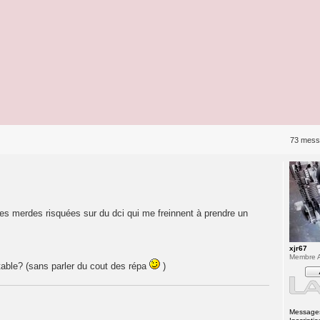
73 mess
les merdes risquées sur du dci qui me freinnent à prendre un
xjr67
Membre A
table? (sans parler du cout des répa
)
Message