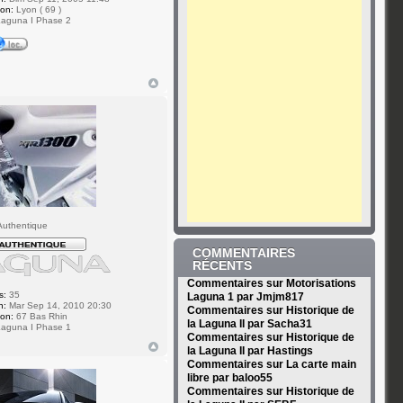
ion:
Lyon ( 69 )
aguna I Phase 2
uthentique
COMMENTAIRES
RÉCENTS
Commentaires sur Motorisations
s:
35
Laguna 1 par Jmjm817
n:
Mar Sep 14, 2010 20:30
Commentaires sur Historique de
ion:
67 Bas Rhin
la Laguna II par Sacha31
aguna I Phase 1
Commentaires sur Historique de
la Laguna II par Hastings
Commentaires sur La carte main
libre par baloo55
Commentaires sur Historique de