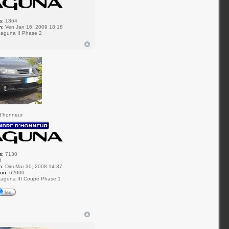
s:
1364
n:
Ven Jan 16, 2009 18:18
aguna II Phase 2
d'honneur
s:
7130
3
n:
Dim Mar 30, 2008 14:37
ion:
62000
aguna III Coupé Phase 1