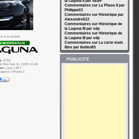
la Laguna II par SEBF
Commentaires sur La Phase II par
Philippe03
Commentaires sur Historique par
Alexandre022
Commentaires sur Historique de
la Laguna III par xdp
Commentaires sur Historique de
r à la retraite
la Laguna III par xdp
Commentaires sur La carte main
libre par lindien85
PUBLICITÉ
s:
2753
n:
Dim Sep 11, 2005 11:48
ion:
Lyon ( 69 )
aguna I Phase 2