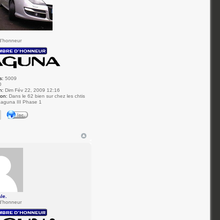
d'honneur
s:
5009
0
n:
Dim Fév 22, 2009 12:16
ion:
Dans le 62 bien sur chez les chtis
aguna III Phase 1
ale.
d'honneur