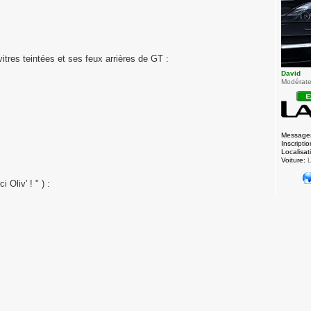
tres teintées et ses feux arrières de GT :
David
Modérateu
Message
Inscriptio
Localisat
Voiture:
L
 Oliv' ! " ) :