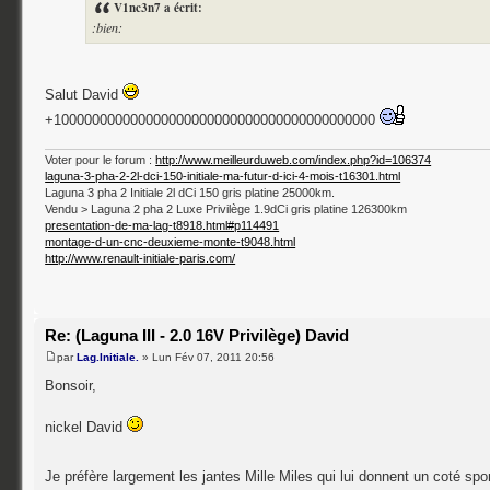
V1nc3n7 a écrit:
:bien:
Salut David
+100000000000000000000000000000000000000000
Voter pour le forum :
http://www.meilleurduweb.com/index.php?id=106374
laguna-3-pha-2-2l-dci-150-initiale-ma-futur-d-ici-4-mois-t16301.html
Laguna 3 pha 2 Initiale 2l dCi 150 gris platine 25000km.
Vendu > Laguna 2 pha 2 Luxe Privilège 1.9dCi gris platine 126300km
presentation-de-ma-lag-t8918.html#p114491
montage-d-un-cnc-deuxieme-monte-t9048.html
http://www.renault-initiale-paris.com/
Re: (Laguna III - 2.0 16V Privilège) David
par
Lag.Initiale.
» Lun Fév 07, 2011 20:56
Bonsoir,
nickel David
Je préfère largement les jantes Mille Miles qui lui donnent un coté sp