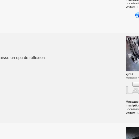
Localisat
Voiture:
L
aisse un epu de réflexion.
xjr67
Membre A
Message
Inscriptio
Localisat
Voiture:
L