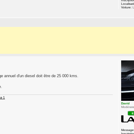
Inscriptio
Localisat
Voiture:
L
ge annuel d'un diesel doit être de 25 000 kms.
e.
a 1
David
Modérateu
Message
Inscriptio