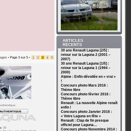
ARTICLES
RÉCENTS
30 ans Renault Laguna [2/5] :
retour sur la Laguna 2 (2001 –
ages •
Page
3
sur
5
•
1
2
3
4
5
2007)
30 ans Renault Laguna [1/5] :
retour sur la Laguna 1 (1994 –
2000)
Alpine : Enfin dévoilée en « vrai »
!
Concours photo Mars 2016 :
Thème libre
Concours photo février 2016 :
Thème libre
Renault : La nouvelle Alpine renaît
uthentique
enfin !
Concours photo Janvier 2016 :
« Votre Laguna en fête »
Renault : Clap de fin presque
officiel pour Laguna…
s:
35
Concours photo Novembre 2014 :