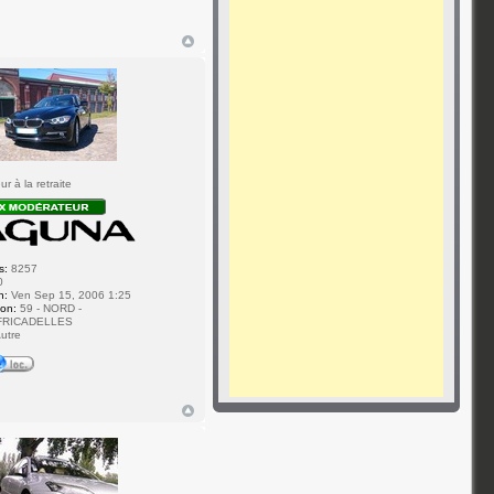
7
r à la retraite
s:
8257
0
n:
Ven Sep 15, 2006 1:25
ion:
59 - NORD -
FRICADELLES
utre