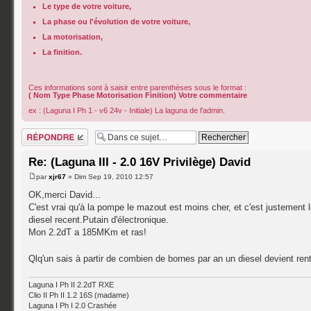
Le type de votre voiture,
La phase ou l'évolution de votre voiture,
La motorisation,
La finition.
Ces informations sont à saisir entre parenthèses sous le format :
( Nom Type Phase Motorisation Finition) Votre commentaire
ex : (Laguna I Ph 1 - v6 24v - Initiale) La laguna de l'admin.
Répondre
Re: (Laguna III - 2.0 16V Privilège) David
par
xjr67
» Dim Sep 19, 2010 12:57
OK,merci David...
C'est vrai qu'à la pompe le mazout est moins cher, et c'est justement 
diesel recent.Putain d'électronique.
Mon 2.2dT a 185MKm et ras!
Qlq'un sais à partir de combien de bornes par an un diesel devient ren
Laguna I Ph II 2.2dT RXE
Clio II Ph II 1.2 16S (madame)
Laguna I Ph I 2.0 Crashée