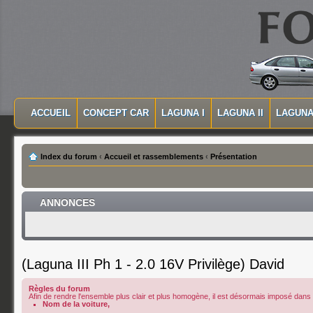
MASQUER LA NAVIGATION PRINCIPALE
MASQUER LA NAVIGATION SECONDAIRE
ACCUEIL
CONCEPT CAR
LAGUNA I
LAGUNA II
LAGUNA 
MENU PRINCIPAL
Index du forum
‹
Accueil et rassemblements
‹
Présentation
ANNONCES
(Laguna III Ph 1 - 2.0 16V Privilège) David
Règles du forum
Afin de rendre l'ensemble plus clair et plus homogène, il est désormais imposé dans le
Nom de la voiture,