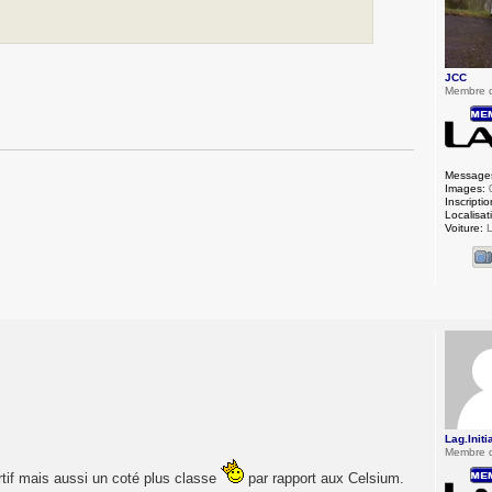
JCC
Membre 
Message
Images:
Inscriptio
Localisat
Voiture:
L
Lag.Initi
Membre 
ortif mais aussi un coté plus classe
par rapport aux Celsium.