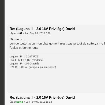
Re: (Laguna III - 2.0 16V Privilège) David
par
xjr67
» Lun Sep 20, 2010 6:29
Ok merci...
bon de toute façon mon changement n'est pas pr tout de suite,ça me l
A plus et bonne route
Laguna I Ph II 2.2dT RXE
Clio II Ph II 1.2 16S (madame)
Laguna I Ph I 2.0 Crashée
R21 GTS (tjs au garage si ça interresse)
Re: (Laguna III - 2.0 16V Privilège) David
par
David
» Lun Fév 07, 2011 19:24