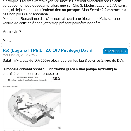
électrique. D'autres (rares) ayant ce moteur il est vrai silencieux ont-ils cette
perception un peu obsédante, alors que sur Clio 3, Modus, Laguna 2, Velsatis,
que j'ai déjà conduit on n'entend rien ou presque. Mon Scenic 2.2 essence n'a
pas non plus ce phénomène.
Mon agent Renault me dit : c'est normal, c'est une électrique. Mais sur une
voiture de cette catégorie, c'est trop présent pour être honnête.
Votre avis ?
Merci.
Re: (Laguna III Ph 1 - 2.0 16V Privilège) David
↓
gilles02310
Mer Fév 29, 2012 23:56
Salut il n'y a pas de D.A 100% electrique sur les lag 3 voici les 2 type de D.A.
le modèle conventionnel qui fonctionne grâce à une pompe hydraulique
entraîné par la courroie accessoire.