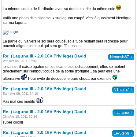
La mienne sortira de l'ordinaire avec sa double sortie du même coté
Voilà une photo d'un silencieux sur laguna coupé, c'est à quasiment identique
sur ma laguna.
La partie qui va vers le sol sera coupé, et le tube restant sera redressé pour
pouvoir aligner l'embout qui sera greffé dessus.
Re: (Laguna III - 2.0 16V Privilège) David
↓
Nemesis67
Ven Avr 08, 2011 22:42
je sais qu'il existe également des canules d'échappement, elles se metent
directement sur l'embout coudé de la sortie d'origine... sa peut etre une
alternative
Pour évité de découpé le pare choc... par exemple
Re: (Laguna III - 2.0 16V Privilège) David
↓
V1nc3n7
Sam Avr 09, 2011 14:10
Pas mal ces modifs
Re: (Laguna III - 2.0 16V Privilège) David
↓
nathanjo
Dim Avr 10, 2011 10:14
super cool!!!
Re: (Laguna III - 2.0 16V Privilège) David
↓
Le-Steph