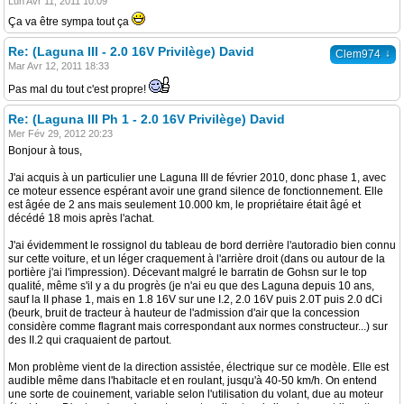
Lun Avr 11, 2011 10:09
Ça va être sympa tout ça
Re: (Laguna III - 2.0 16V Privilège) David
↓
Clem974
Mar Avr 12, 2011 18:33
Pas mal du tout c'est propre!
Re: (Laguna III Ph 1 - 2.0 16V Privilège) David
Mer Fév 29, 2012 20:23
Bonjour à tous,
J'ai acquis à un particulier une Laguna III de février 2010, donc phase 1, avec
ce moteur essence espérant avoir une grand silence de fonctionnement. Elle
est âgée de 2 ans mais seulement 10.000 km, le propriétaire était âgé et
décédé 18 mois après l'achat.
J'ai évidemment le rossignol du tableau de bord derrière l'autoradio bien connu
sur cette voiture, et un léger craquement à l'arrière droit (dans ou autour de la
portière j'ai l'impression). Décevant malgré le barratin de Gohsn sur le top
qualité, même s'il y a du progrès (je n'ai eu que des Laguna depuis 10 ans,
sauf la II phase 1, mais en 1.8 16V sur une I.2, 2.0 16V puis 2.0T puis 2.0 dCi
(beurk, bruit de tracteur à hauteur de l'admission d'air que la concession
considère comme flagrant mais correspondant aux normes constructeur...) sur
des II.2 qui craquaient de partout.
Mon problème vient de la direction assistée, électrique sur ce modèle. Elle est
audible même dans l'habitacle et en roulant, jusqu'à 40-50 km/h. On entend
une sorte de couinement, variable selon l'utilisation du volant, due au moteur