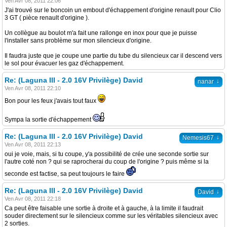
Ven Avr 08, 2011 22:06
J'ai trouvé sur le boncoin un embout d'échappement d'origine renault pour Clio
3 GT ( pièce renault d'origine ).
Un collègue au boulot m'a fait une rallonge en inox pour que je puisse
l'installer sans problème sur mon silencieux d'origine.
Il faudra juste que je coupe une partie du tube du silencieux car il descend vers
le sol pour évacuer les gaz d'échappement.
Re: (Laguna III - 2.0 16V Privilège) David
↓
nanar
Ven Avr 08, 2011 22:10
Bon pour les feux j'avais tout faux
Sympa la sortie d'échappement
Re: (Laguna III - 2.0 16V Privilège) David
↓
Nemesis67
Ven Avr 08, 2011 22:13
oui je voie, mais, si tu coupe, y'a possibilité de crée une seconde sortie sur
l'autre coté non ? qui se raprocherai du coup de l'origine ? puis même si la
seconde est factise, sa peut toujours le faire
Re: (Laguna III - 2.0 16V Privilège) David
↓
David
Ven Avr 08, 2011 22:18
Ca peut être faisable une sortie à droite et à gauche, à la limite il faudrait
souder directement sur le silencieux comme sur les véritables silencieux avec
2 sorties.