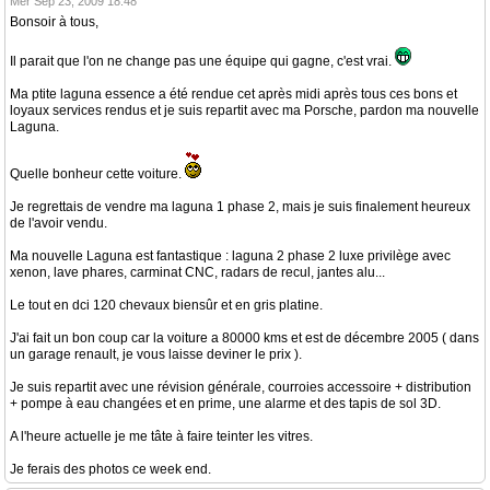
Mer Sep 23, 2009 18:48
Bonsoir à tous,
Il parait que l'on ne change pas une équipe qui gagne, c'est vrai.
Ma ptite laguna essence a été rendue cet après midi après tous ces bons et
loyaux services rendus et je suis repartit avec ma Porsche, pardon ma nouvelle
Laguna.
Quelle bonheur cette voiture.
Je regrettais de vendre ma laguna 1 phase 2, mais je suis finalement heureux
de l'avoir vendu.
Ma nouvelle Laguna est fantastique : laguna 2 phase 2 luxe privilège avec
xenon, lave phares, carminat CNC, radars de recul, jantes alu...
Le tout en dci 120 chevaux biensûr et en gris platine.
J'ai fait un bon coup car la voiture a 80000 kms et est de décembre 2005 ( dans
un garage renault, je vous laisse deviner le prix ).
Je suis repartit avec une révision générale, courroies accessoire + distribution
+ pompe à eau changées et en prime, une alarme et des tapis de sol 3D.
A l'heure actuelle je me tâte à faire teinter les vitres.
Je ferais des photos ce week end.