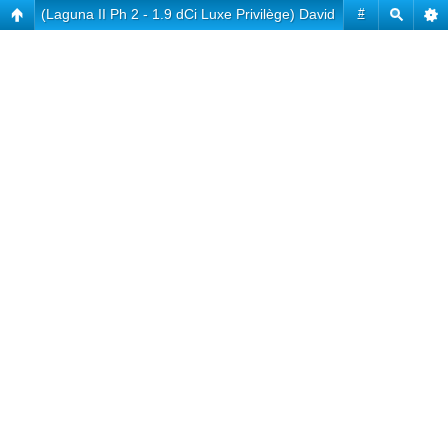
(Laguna II Ph 2 - 1.9 dCi Luxe Privilège) David
#