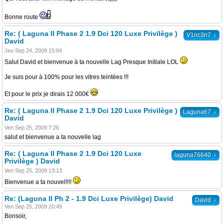
Bonne route
Re: ( Laguna II Phase 2 1.9 Dci 120 Luxe Privilège )
↓
V1nc3n7
David
Jeu Sep 24, 2009 15:04
Salut David et bienvenue à ta nouvelle Lag Presque Initiale LOL
Je suis pour à 100% pour les vitres teintées !!!
Et pour le prix je dirais 12 000€
Re: ( Laguna II Phase 2 1.9 Dci 120 Luxe Privilège )
↓
Laguna67
David
Ven Sep 25, 2009 7:26
salut et bienvenue a ta nouvelle lag
Re: ( Laguna II Phase 2 1.9 Dci 120 Luxe
↓
laguna76640
Privilège ) David
Ven Sep 25, 2009 13:13
Bienvenue a ta nouvel!!!!
Re: (Laguna II Ph 2 - 1.9 Dci Luxe Privilège) David
↓
David
Ven Sep 25, 2009 20:49
Bonsoir,