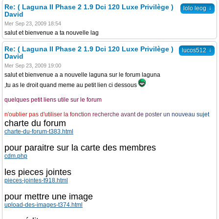
Re: ( Laguna II Phase 2 1.9 Dci 120 Luxe Privilège )
↓
lolo leog
David
Mer Sep 23, 2009 18:54
salut et bienvenue a ta nouvelle lag
Re: ( Laguna II Phase 2 1.9 Dci 120 Luxe Privilège )
↓
lucos512
David
Mer Sep 23, 2009 19:00
salut et bienvenue a a nouvelle laguna sur le forum laguna
,tu as le droit quand meme au petit lien ci dessous
quelques petit liens utile sur le forum
n
'
o
u
b
l
i
e
r
p
a
s
d
'
u
t
i
l
i
s
e
r
l
a
f
o
n
c
t
i
o
n
r
e
c
h
e
r
c
h
e
a
v
a
n
t
d
e
p
o
s
t
e
r
u
n
n
o
u
v
e
a
u
s
u
j
e
t
charte du forum
charte-du-forum-t383.html
pour paraitre sur la carte des membres
cdm.php
les pieces jointes
pieces-jointes-t918.html
pour mettre une image
upload-des-images-t374.html