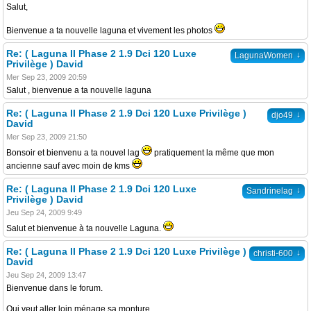
Salut,
Bienvenue a ta nouvelle laguna et vivement les photos
Re: ( Laguna II Phase 2 1.9 Dci 120 Luxe
↓
LagunaWomen
Privilège ) David
Mer Sep 23, 2009 20:59
Salut , bienvenue a ta nouvelle laguna
Re: ( Laguna II Phase 2 1.9 Dci 120 Luxe Privilège )
↓
djo49
David
Mer Sep 23, 2009 21:50
Bonsoir et bienvenu a ta nouvel lag
pratiquement la même que mon
ancienne sauf avec moin de kms
Re: ( Laguna II Phase 2 1.9 Dci 120 Luxe
↓
Sandrinelag
Privilège ) David
Jeu Sep 24, 2009 9:49
Salut et bienvenue à ta nouvelle Laguna.
Re: ( Laguna II Phase 2 1.9 Dci 120 Luxe Privilège )
↓
christi-600
David
Jeu Sep 24, 2009 13:47
Bienvenue dans le forum.
Qui veut aller loin ménage sa monture,,,,,,