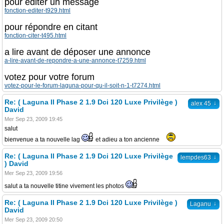
pour éditer un message
fonction-editer-t929.html
pour répondre en citant
fonction-citer-t495.html
a lire avant de déposer une annonce
a-lire-avant-de-repondre-a-une-annonce-t7259.html
votez pour votre forum
votez-pour-le-forum-laguna-pour-qu-il-soit-n-1-t7274.html
Re: ( Laguna II Phase 2 1.9 Dci 120 Luxe Privilège )
↓
alex 45
David
Mer Sep 23, 2009 19:45
salut
bienvenue a ta nouvelle lag
et adieu a ton ancienne
Re: ( Laguna II Phase 2 1.9 Dci 120 Luxe Privilège
↓
lempdes63
) David
Mer Sep 23, 2009 19:56
salut a ta nouvelle titine vivement les photos
Re: ( Laguna II Phase 2 1.9 Dci 120 Luxe Privilège )
↓
Laganu
David
Mer Sep 23, 2009 20:50