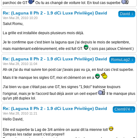
parchoc de GT
Ou tu as changé de voiture lol. En tout cas superbe
Re: (Laguna II Ph 2 - 1.9 dCi Luxe Privilège) David
↓
David
Ven Mai 28, 2010 10:20
Salut Romu,
La grille est installée depuis plusieurs mois déjà.
Je te confirme que c'est bien la laguna que j'ai depuis le mois de septembre,
mais maintenant extérieurement, elle est full GT.
( sois pas jaloux Clément )
Re: (Laguna II Ph 2 - 1.9 dCi Luxe Privilège) David
↓
RomuLag2
Ven Mai 28, 2010 11:04
Ah ok j'ai du mal suivre ton post car j'avais pas vu ça, en tout cas c'est superbe.
Mais il te manque les sigles GT, moi et clément on en a
J'ai bien vu que c'était pas une GT, tes signes "1,9dci" trahisse toujours
l'original, mais je te l'accord faut déjà avoir un oeil expert
Il te manque plus
qu'un ptit duplex lol.
Re: (Laguna II Ph 2 - 1.9 dCi Luxe Privilège) David
↓
Clem974
Ven Mai 28, 2010 11:21
Hello David,
Elle est superbe ta Lag de 3/4 arrière on aurai dit la mienne loll
Sympas les radar avant c'est propre!!