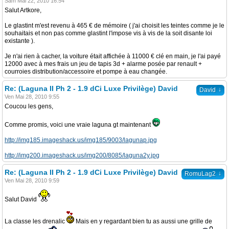
Sam Mai 22, 2010 16:54
Salut Artkore,
Le glastint m'est revenu à 465 € de mémoire ( j'ai choisit les teintes comme je le
souhaitais et non pas comme glastint l'impose vis à vis de la soit disante loi
existante ).
Je n'ai rien à cacher, la voiture était affichée à 11000 € clé en main, je l'ai payé
12000 avec à mes frais un jeu de tapis 3d + alarme posée par renault +
courroies distribution/accessoire et pompe à eau changée.
Re: (Laguna II Ph 2 - 1.9 dCi Luxe Privilège) David
↓
David
Ven Mai 28, 2010 9:55
Coucou les gens,
Comme promis, voici une vraie laguna gt maintenant
http://img185.imageshack.us/img185/9003/lagunap.jpg
http://img200.imageshack.us/img200/8085/laguna2y.jpg
Re: (Laguna II Ph 2 - 1.9 dCi Luxe Privilège) David
↓
RomuLag2
Ven Mai 28, 2010 9:59
Salut David
La classe les drenalic
Mais en y regardant bien tu as aussi une grille de