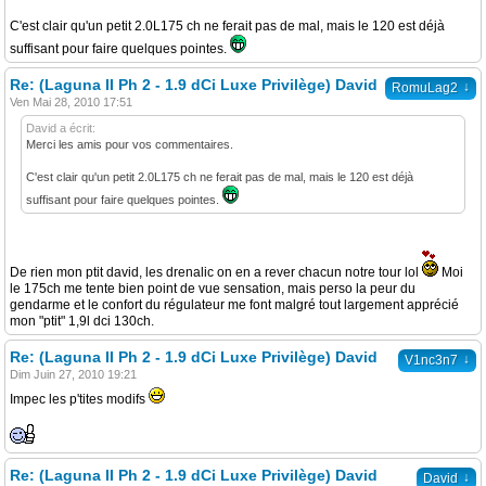
C'est clair qu'un petit 2.0L175 ch ne ferait pas de mal, mais le 120 est déjà
suffisant pour faire quelques pointes.
Re: (Laguna II Ph 2 - 1.9 dCi Luxe Privilège) David
↓
RomuLag2
Ven Mai 28, 2010 17:51
David a écrit:
Merci les amis pour vos commentaires.
C'est clair qu'un petit 2.0L175 ch ne ferait pas de mal, mais le 120 est déjà
suffisant pour faire quelques pointes.
De rien mon ptit david, les drenalic on en a rever chacun notre tour lol
Moi
le 175ch me tente bien point de vue sensation, mais perso la peur du
gendarme et le confort du régulateur me font malgré tout largement apprécié
mon "ptit" 1,9l dci 130ch.
Re: (Laguna II Ph 2 - 1.9 dCi Luxe Privilège) David
↓
V1nc3n7
Dim Juin 27, 2010 19:21
Impec les p'tites modifs
Re: (Laguna II Ph 2 - 1.9 dCi Luxe Privilège) David
↓
David