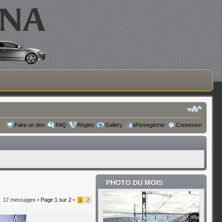
Faire un don
FAQ
Règles
Gallery
M’enregistrer
Connexion
PHOTO DU MOIS
17 messages •
Page
1
sur
2
•
1
2