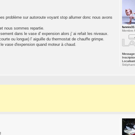
ines problème sur autoroute voyant stop allumer donc nous avons
fannis31
r et nous sommes repartie.
Membre A
sement dans le vase d' expension alors j' ai refait les niveaux.
ourte ou longue) l' aiguille du thermostat de chauffe grimpe.
ns le vase d'expension quand moteur à chaud.
Message
Inscriptio
Localisat
Stéphani
!