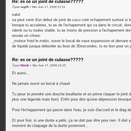
Re: es ce un joint de culasse?????
par
reg35
» Mer Juin 17, 2009 21:51
salut
sa peut venir d'un debut de joint de cucu coté echapement surtout si tu 
lorsque tu acceleres, tu as de l'echapement qui va dans le circuit, don
ralenti ou tu roules stable, tu as moins de pression a l'echapement don
essaie un chose:
_moteur froid le matin, ouvre le bocal de vase expanssion et demare en
de liquide jusqua deborder au bout de 30secondes, tu es bon pour un j
Re: es ce un joint de culasse?????
par
DiliaK
» Mer Juin 17, 2009 23:25
Et aussi...
Ne jamais ouvrir un bocal à chaud.
Tu peux te prendre une douche bouillante et en prime claquer le joint 
plus une légende mais bon). Enfin pour dire qu'une dépression brusque
Pour l'échappement qui passe dans l'eau, je suis d'accord et le diag de 
Et pour finir, si une durite a pété, ça ne doit pas être pour rien. Il doit
moment du claquage de la durite justement...