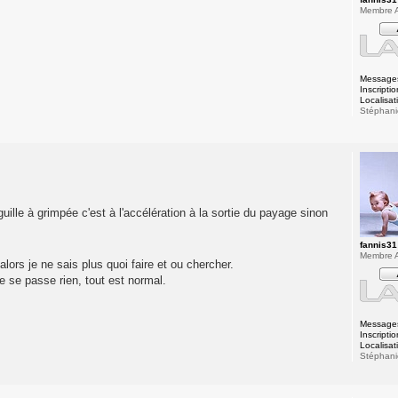
Membre A
Message
Inscriptio
Localisat
Stéphani
ille à grimpée c'est à l'accélération à la sortie du payage sinon
fannis31
Membre A
 alors je ne sais plus quoi faire et ou chercher.
 ne se passe rien, tout est normal.
Message
Inscriptio
Localisat
Stéphani