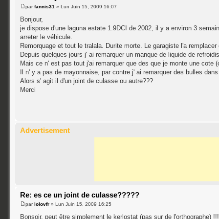
par
fannis31
» Lun Juin 15, 2009 16:07
Bonjour,
je dispose d'une laguna estate 1.9DCI de 2002, il y a environ 3 sema
arreter le véhicule.
Remorquage et tout le tralala. Durite morte. Le garagiste l'a remplace
Depuis quelques jours j' ai remarquer un manque de liquide de refroidis
Mais ce n' est pas tout j'ai remarquer que des que je monte une cote (c
Il n' y a pas de mayonnaise, par contre j' ai remarquer des bulles da
Alors s' agit il d'un joint de culasse ou autre???
Merci
Advertisement
Re: es ce un joint de culasse?????
par
lolovfr
» Lun Juin 15, 2009 16:25
Bonsoir, peut être simplement le kerlostat (pas sur de l'orthographe) !!!