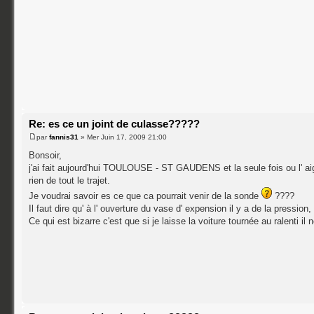
Re: es ce un joint de culasse?????
par
fannis31
» Mer Juin 17, 2009 21:00
Bonsoir,
j'ai fait aujourd'hui TOULOUSE - ST GAUDENS et la seule fois ou l' aigu
rien de tout le trajet.
Je voudrai savoir es ce que ca pourrait venir de la sonde
????
Il faut dire qu' à l' ouverture du vase d' expension il y a de la pression,
Ce qui est bizarre c'est que si je laisse la voiture tournée au ralenti il