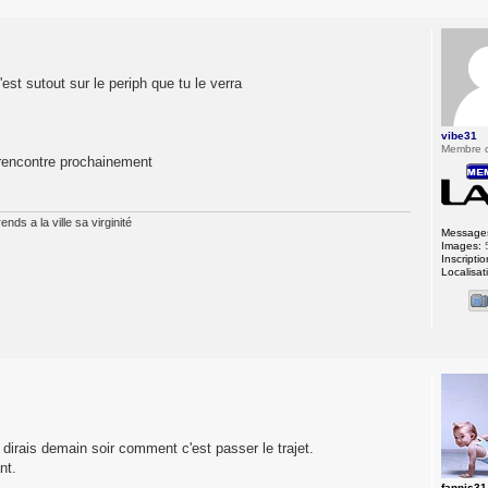
'est sutout sur le periph que tu le verra
vibe31
Membre 
e rencontre prochainement
nds a la ville sa virginité
Message
Images:
Inscriptio
Localisat
 dirais demain soir comment c'est passer le trajet.
nt.
fannis31