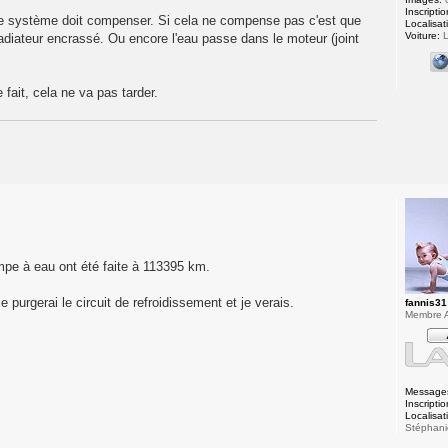
Inscriptio
 Le système doit compenser. Si cela ne compense pas c'est que
Localisat
Voiture:
L
radiateur encrassé. Ou encore l'eau passe dans le moteur (joint
e fait, cela ne va pas tarder.
mpe à eau ont été faite à 113395 km.
 purgerai le circuit de refroidissement et je verais.
fannis31
Membre A
Message
Inscriptio
Localisat
Stéphani