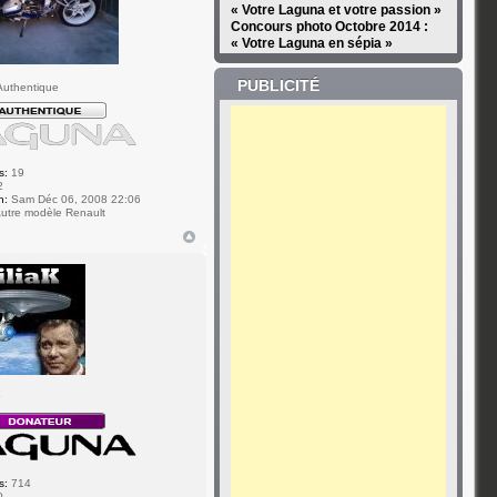
« Votre Laguna et votre passion »
Concours photo Octobre 2014 :
« Votre Laguna en sépia »
PUBLICITÉ
uthentique
s:
19
2
n:
Sam Déc 06, 2008 22:06
utre modèle Renault
r
s:
714
0