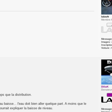
lolovfr
Membre A
Message
Images:
Inscriptio
Voiture:
A
DiliaK
Donateu
ps que la distribution.
 baisse... l'eau doit bien aller quelque part. A moins que le
ourrait expliquer la baisse de niveau.
Message
Images: