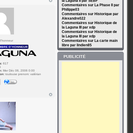
la Laguna II par SEBF
Commentaires sur La Phase II par
Philippe03
Commentaires sur Historique par
Alexandre022
Commentaires sur Historique de
la Laguna III par xdp
Commentaires sur Historique de
la Laguna III par xdp
Commentaires sur La carte main
d'honneur
libre par lindien85
PUBLICITÉ
s:
617
5
n:
Mer Déc 06, 2006 0:00
ion:
toulouse prenom: valérian