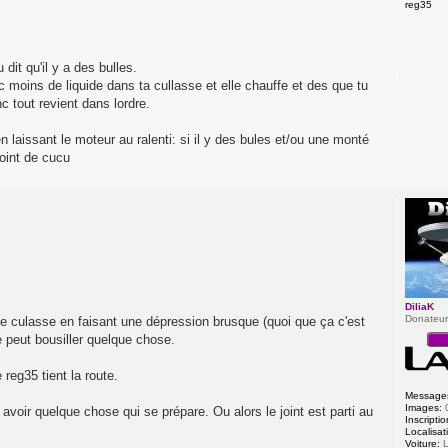
reg35
dit qu'il y a des bulles.
c moins de liquide dans ta cullasse et elle chauffe et des que tu
c tout revient dans lordre.
 laissant le moteur au ralenti: si il y des bules et/ou une monté
oint de cucu
DiliaK
Donateu
de culasse en faisant une dépression brusque (quoi que ça c'est
 peut bousiller quelque chose.
reg35 tient la route.
Message
Images:
 y avoir quelque chose qui se prépare. Ou alors le joint est parti au
Inscriptio
Localisat
Voiture:
L