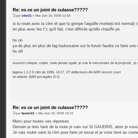
Re: es ce un joint de culasse?????
par
vibe31
» Mar Juin 16, 2009 13:58
si tu roule avec la clim et que tu grimpe l'aiguille monte(c'est normal) c
en plus avec les t°c qu'il fait, c'est difficile qu'elle chauffe po
hs on
ya de plus en plus de lag toulousaine sur le forum faudra ce faire un
hs off
souvent critiquer, copier ,mais jamais egalé, je suis le mercenaire de la propreté , je re
laguna 1 2.2 D clim de 1996, JA 17, VT deflecteurs AV-ARR ressort court
en attente :BAR pot duplex D-G
Re: es ce un joint de culasse?????
par
fannis31
» Mar Juin 16, 2009 16:15
Merci pour toutes ses réponses.
Demain je dois faire de la route je vais sur St GAUDINS, alors je vous
Je vais rouler sans la clim pour faire un essai et je vous tient au coura