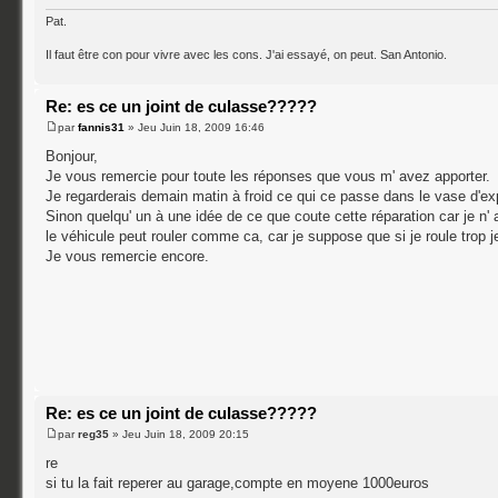
Pat.
Il faut être con pour vivre avec les cons. J'ai essayé, on peut. San Antonio.
Re: es ce un joint de culasse?????
par
fannis31
» Jeu Juin 18, 2009 16:46
Bonjour,
Je vous remercie pour toute les réponses que vous m' avez apporter.
Je regarderais demain matin à froid ce qui ce passe dans le vase d'exp
Sinon quelqu' un à une idée de ce que coute cette réparation car je n
le véhicule peut rouler comme ca, car je suppose que si je roule trop j
Je vous remercie encore.
Re: es ce un joint de culasse?????
par
reg35
» Jeu Juin 18, 2009 20:15
re
si tu la fait reperer au garage,compte en moyene 1000euros