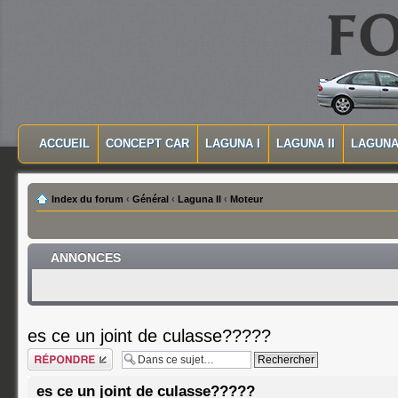
MASQUER LA NAVIGATION PRINCIPALE
MASQUER LA NAVIGATION SECONDAIRE
ACCUEIL
CONCEPT CAR
LAGUNA I
LAGUNA II
LAGUNA 
MENU PRINCIPAL
Index du forum
‹
Général
‹
Laguna II
‹
Moteur
ANNONCES
es ce un joint de culasse?????
Répondre
es ce un joint de culasse?????