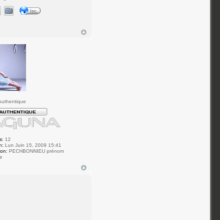
uthentique
s:
12
n:
Lun Juin 15, 2009 15:41
ion:
PECHBONNIEU prénom
e