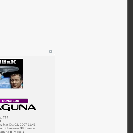
r
s:
714
0
n:
Mar Oct 02, 2007 11:41
ion:
Chavanoz 38, France
aguna II Phase 1