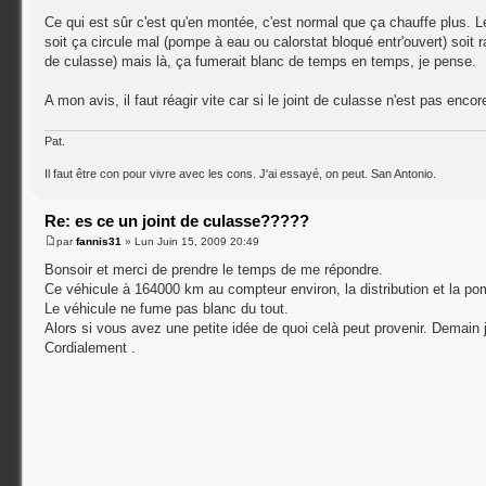
Ce qui est sûr c'est qu'en montée, c'est normal que ça chauffe plus.
soit ça circule mal (pompe à eau ou calorstat bloqué entr'ouvert) soit 
de culasse) mais là, ça fumerait blanc de temps en temps, je pense.
A mon avis, il faut réagir vite car si le joint de culasse n'est pas encor
Pat.
Il faut être con pour vivre avec les cons. J'ai essayé, on peut. San Antonio.
Re: es ce un joint de culasse?????
par
fannis31
» Lun Juin 15, 2009 20:49
Bonsoir et merci de prendre le temps de me répondre.
Ce véhicule à 164000 km au compteur environ, la distribution et la po
Le véhicule ne fume pas blanc du tout.
Alors si vous avez une petite idée de quoi celà peut provenir. Demain je
Cordialement .