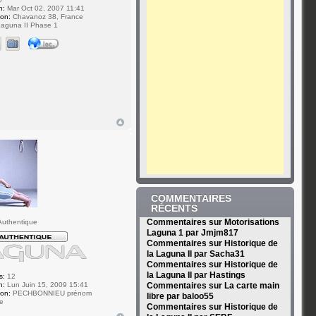
n:
Mar Oct 02, 2007 11:41
ion:
Chavanoz 38, France
aguna II Phase 1
COMMENTAIRES
RÉCENTS
Commentaires sur Motorisations
uthentique
Laguna 1 par Jmjm817
Commentaires sur Historique de
la Laguna II par Sacha31
Commentaires sur Historique de
la Laguna II par Hastings
s:
12
n:
Lun Juin 15, 2009 15:41
Commentaires sur La carte main
ion:
PECHBONNIEU prénom
libre par baloo55
e
Commentaires sur Historique de