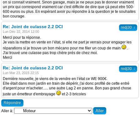
on si connait vraiment. Sinon garage, mais je ne peux pas te donner vraiment
un prix qui correspond vraiment car c'est difficile de dire que çà peut etre 500-
600 euros ou plus. En espérant avoir pu répondre à ta question je te souhaites
bon courage.
Re: Joint de culasse 2.2 DCI
↓
redj30
Lun Déc 22, 2014 12:00
Merci pour ta réponse.
Je vais la mettre en vente en l’état, si elle ne part je verrais pour engager les
réparations si je trouve un bon mécano pour me filer un coup de main
.
J'ai trouvé une culasse pas trop chère prés de chez moi.
Merci
Re: Joint de culasse 2.2 DCI
↓
redj30
Lun Mar 23, 2015 22:15
Dernière nouvelle, je viens de la vendre en l’état ce WE 900€.
Elle était dans mon jardin en train de dépérir, j'ai donc profité de cette entré
d'argent pour m'acheter...... une autre Lag 2 en panne. Bon pas grand chose
juste un émetteur d'embrayage
et 2-3 bricoles
Répondre
Aller à: