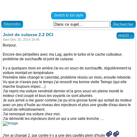
Switch to full style
Répondre
Joint de culasse 2.2 DCI
↓
redj30
Sam Déc 20, 2014 18:46
Bonjour,
Encore des péripéties avec ma Lag, après le turbo et le cache culbuteur,
problème de surchauffe et joint de culasse.
Il y a quelques mois en arrière j'ai eu un souci de surchauffe, régulièrement la
voiture montait en température.
Première idée changé le calorstat, problème résolu un mois, ensuite rebelote.
Vu que je n'avais pas le temps j'ai ressorti ma bonne vielle Twingo (qui elle
marche toujours impec....)
J'ai repris ma voiture vendredi dernier et la gros souci en pleine monté le
moteur c'est coupé et tous les voyants ce sont allumés.
Je suis arrivé a me garer comme j'ai pu et la grosse fumé qui sortait du moteur
avec un peu d’huile au niveau des injecteurs et plus une goutte d'eau dans le
circuit de refroidissement.
J'ai remorqué ma voiture chez moi.
J'ai démonté les injecteurs dont un qui a une salle tronche ....
J'en ai changé 2, par contre il y a une des cavités plein d'huile