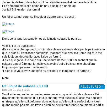
J'ai remis de l'eau dans le circuit de refroidissement et démarré la voiture.
Elle démarre mais elle peine un peu plus que d’habitude.
J'ai fait 2-3 km rien d'anormal
Un foi chez moi surprise !! couleur bizarre dans le bocal :
Donc voila tous les symptômes du joint de culasse je pense...
Voici le flot de questions :
-Es ce que le changement du joint de culasse est réalisable par le petit mécano
que je suis ou c'est assez complexe. (sachant que c'est ma 3eme lag et je me
suis toujours débrouiller avec l'aide du forum)
-Es ce que ça vaut le coup sur une voiture de 220.000 Km sachant que la
culasse a peut être morfler et je vais avoir d'autre frais car elle chauffera
toujours (pompe à eau, radiateur...)
-Es ce que vous avez une idée du prix pour le faire dans un garage ?
Merci
Re: Joint de culasse 2.2 DCI
↓
R21 2L TURBO
Dim Déc 21, 2014 22:22
Salut suite au problème que tu présentes et vu que le joint de culasse à l'ai
d'avoir morfler je pense qu'il faut le changer voir aussi la culasse y a peut etre
un risque qu'elle soit déformer donc obliger qu'elle soit re surfacé donc c'est
quand meme pas mal de travail qu'on ne peut entreprendre soi-meme à part si