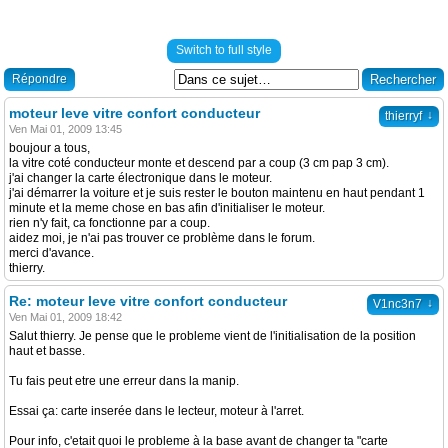
Switch to full style
Répondre
moteur leve vitre confort conducteur
↓
thierryf
Ven Mai 01, 2009 13:45
boujour a tous,
la vitre coté conducteur monte et descend par a coup (3 cm pap 3 cm).
j'ai changer la carte électronique dans le moteur.
j'ai démarrer la voiture et je suis rester le bouton maintenu en haut pendant 1
minute et la meme chose en bas afin d'initialiser le moteur.
rien n'y fait, ca fonctionne par a coup.
aidez moi, je n'ai pas trouver ce problème dans le forum.
merci d'avance.
thierry.
Re: moteur leve vitre confort conducteur
↓
V1nc3n7
Ven Mai 01, 2009 18:42
Salut thierry. Je pense que le probleme vient de l'initialisation de la position
haut et basse.
Tu fais peut etre une erreur dans la manip.
Essai ça: carte inserée dans le lecteur, moteur à l'arret.
Pour info, c'etait quoi le probleme à la base avant de changer ta "carte