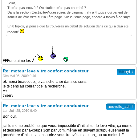
Salut,
Tu n'as pas trouvé ? Ou plutôt tu n'as pas cherché ?
Dans la section Electricité-Accessoires de Laguna II, il y a 4 topics qui parlent de
soucis de lève-vitre sur la 1ère page. Sur la 2ème page, encore 4 topics à ce sujet
!
En 8 topics, je pense que tu trouveras un début de solution dans ce qui a déjà été
raconté
FFFone aime les
Re: moteur leve vitre confort conducteur
↓
thierryf
Dim Mai 03, 2009 9:46
ok merci beaucoup, je vais chercher dans ce sens.
je te tiens au courant de la recherche.
A+
thierry
Re: moteur leve vitre confort conducteur
↓
nouvelle_adr
Lun Juin 28, 2010 9:40
Bonjour,
j'ai le même problème que vous: impossible d'initialiser le lève-vitre, ça monte
et descend par a-coups 3cm par 3cm. même en suivant scrupuleusement la
procédure d'initialisation. auriez-vous trouvé la solution,, ou au moins LE