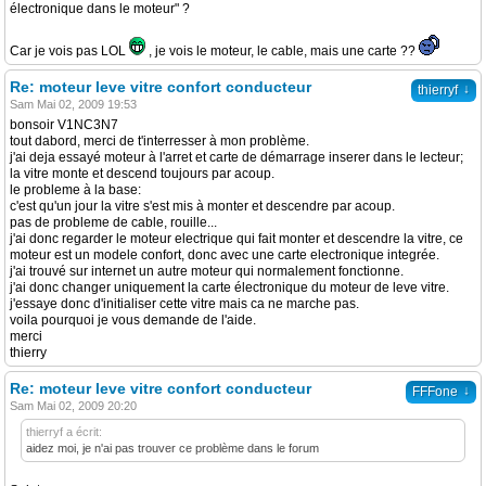
électronique dans le moteur" ?
Car je vois pas LOL
, je vois le moteur, le cable, mais une carte ??
Re: moteur leve vitre confort conducteur
↓
thierryf
Sam Mai 02, 2009 19:53
bonsoir V1NC3N7
tout dabord, merci de t'interresser à mon problème.
j'ai deja essayé moteur à l'arret et carte de démarrage inserer dans le lecteur;
la vitre monte et descend toujours par acoup.
le probleme à la base:
c'est qu'un jour la vitre s'est mis à monter et descendre par acoup.
pas de probleme de cable, rouille...
j'ai donc regarder le moteur electrique qui fait monter et descendre la vitre, ce
moteur est un modele confort, donc avec une carte electronique integrée.
j'ai trouvé sur internet un autre moteur qui normalement fonctionne.
j'ai donc changer uniquement la carte électronique du moteur de leve vitre.
j'essaye donc d'initialiser cette vitre mais ca ne marche pas.
voila pourquoi je vous demande de l'aide.
merci
thierry
Re: moteur leve vitre confort conducteur
↓
FFFone
Sam Mai 02, 2009 20:20
thierryf a écrit:
aidez moi, je n'ai pas trouver ce problème dans le forum