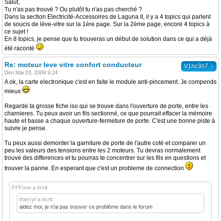
Salut,
Tu n'as pas trouvé ? Ou plutôt tu n'as pas cherché ?
Dans la section Electricité-Accessoires de Laguna II, il y a 4 topics qui parlent
de soucis de lève-vitre sur la 1ère page. Sur la 2ème page, encore 4 topics à
ce sujet !
En 8 topics, je pense que tu trouveras un début de solution dans ce qui a déjà
été raconté
Re: moteur leve vitre confort conducteur
↓
V1nc3n7
Dim Mai 03, 2009 9:24
A ok, la carte electronique c'est en faite le module anti-pincement. Je compends
mieux
Regarde ta grosse fiche iso qui se trouve dans l'ouverture de porte, entre les
charnieres. Tu peux avoir un fils sectionné, ce que pourrait effacer la mémoire
haute et basse a chaque ouverture-fermeture de porte. C'est une bonne piste à
suivre je pense.
Tu peux aussi demonter la garniture de porte de l'autre coté et comparer un
peu les valeurs des tensions entre les 2 moteurs. Tu devras normalement
trouvé des differences et tu pourras te concentrer sur les fils en questions et
trouver la panne. En esperant que c'est un probleme de connection
FFFone a écrit:
thierryf a écrit:
aidez moi, je n'ai pas trouver ce problème dans le forum