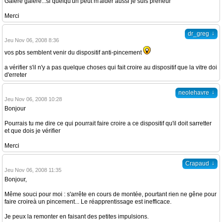
Galère galère...si quelqu'un peut m'aider aussi je suis preneur
Merci
↓
dr_greg
Jeu Nov 06, 2008 8:36
vos pbs semblent venir du dispositif anti-pincement
a vérifier s'il n'y a pas quelque choses qui fait croire au dispositif que la vitre doi
d'erreter
↓
neolehavre
Jeu Nov 06, 2008 10:28
Bonjour
Pourrais tu me dire ce qui pourrait faire croire a ce dispositif qu'il doit sarretter
et que dois je vérifier
Merci
↓
Crapaud
Jeu Nov 06, 2008 11:35
Bonjour,
Même souci pour moi : s'arrête en cours de montée, pourtant rien ne gêne pour
faire croireà un pincement... Le réapprentissage est inefficace.
Je peux la remonter en faisant des petites impulsions.