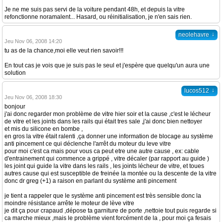
Je ne me suis pas servi de la voiture pendant 48h, et depuis la vitre
refonctionne noramalent... Hasard, ou réinitialisation, je n'en sais rien.
↓
neolehavre
Jeu Nov 06, 2008 14:20
tu as de la chance,moi elle veut rien savoir!!!
En tout cas je vois que je suis pas le seul et j'espère que quelqu'un aura une
solution
↓
lucos512
Jeu Nov 06, 2008 18:30
bonjour
j'ai donc regarder mon problème de vitre hier soir et la cause ,c'est le lécheur
de vitre et les joints dans les rails qui était tres sale ,j'ai donc bien nettoyer
et mis du silicone en bombe ,
en gros la vitre était ralenti ,ça donner une information de blocage au système
anti pincement ce qui déclenche l'arrêt du moteur du leve vitre
pour moi c'est ca mais pour vous ca peut etre une autre cause , ex: cable
d'entrainement qui commence a grippé , vitre décaler (par rapport au guide )
les joint qui guide la vitre dans les rails , les joints lécheur de vitre, et toues
autres cause qui est susceptible de freinée la montée ou la descente de la vitre
donc dr greg (+1) a raison en parlant du système anti pincement
je tient a rappeler que le système anti pincement est très sensible donc la
moindre résistance arrête le moteur de lève vitre
je dit ça pour crapaud ,dépose ta garniture de porte ,nettoie tout puis regarde si
ca marche mieux ,mais le problème vient forcément de la , pour moi ça fesais