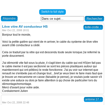
Switch to full style
Répondre
Lève vitre AV conducteur HS
↓
tiotte-crotte
Mer Oct 22, 2008 18:01
Bonjour tout le monde,
Voici la petite galère qui vient de m arriver, le cable du systeme de lève vitre
avant côté conducteur a cédé.
Cela ce traduit par la vitre qui est descendu toute seule lorsque j'ai refermé la
porte doucement.
J'ai démonté vite fait sous la pluie, il s'agit bien du cable qui est HS(en fait pas
le cable meme il est pas sectionné se sont les pièces plastiques autour qui
maintiennent qui ont pétées) le reste fonctionne. J'ai pu voir sur internet que
renault ne s'embete pas et change tout....bref je veux bien le faire mais faut que
je trouve un mecanisme en casse (faisable je pense), je voulais juste savoir s'il
existe une astuce ou dois je faire attention à qq chose de particulier lors du
démontage/remontage.
Merci d'avant pour votre aide.
Cordialement Julien
↓
antoine 17
Mer Oct 22, 2008 22:48