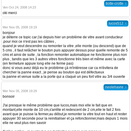
↓
tiotte-crotte
Ven Oct 24, 2008 14:23
oki merci
↓
lucos512
Mer Nov 05, 2008 19:19
bonjour
je déterre ce topic car j'ai depuis hier un problème de vitre avant conducteur
,pour moi ce n'est pas les câbles ,
quand je veut descendre ou remonter la vitre ,elle monte (ou descend) que de
5 cms , il faut relâcher le bouton puis appuyer dessus pour quelle remonte de 5
cms et ainsi de suite , la fonction remonter automatique ne fonctionne plus non
plus , tandis que les 3 autres vitres fonctionne très bien et même avec la carte
(en fermeture appuie long elle ne ferme pas)
donc si vous avez déjà eu le problème çà m'intéresse car ca m'évitera de
chercher la panne exact , je pense au bouton qui est défectueux
la panne et venue suite a la porte qui a claqué un peu fort vitre au 3/4 ouverte
↓
neolehavre
Mer Nov 05, 2008 19:29
bonsoir
J'ai presque le même problème que lucos,mais moi elle le fait que en
montant,elle monte de 10 cm,s'arrête et redescent de 2 cm,elle le fait 2 fois
avant que je puisse la fermer,au début,je remonter la vitre tout en haut et rester
appuyer 30 seconde pour la reinitialiser et ça refonctionner,mais depuis 1 mois
elle ne veut plus rien savoir