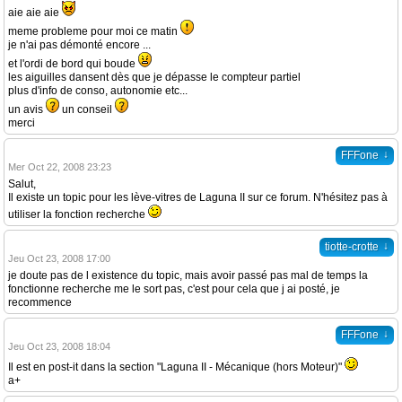
aie aie aie
meme probleme pour moi ce matin
je n'ai pas démonté encore ...
et l'ordi de bord qui boude
les aiguilles dansent dès que je dépasse le compteur partiel
plus d'info de conso, autonomie etc...
un avis
un conseil
merci
↓
FFFone
Mer Oct 22, 2008 23:23
Salut,
Il existe un topic pour les lève-vitres de Laguna II sur ce forum. N'hésitez pas à
utiliser la fonction recherche
↓
tiotte-crotte
Jeu Oct 23, 2008 17:00
je doute pas de l existence du topic, mais avoir passé pas mal de temps la
fonctionne recherche me le sort pas, c'est pour cela que j ai posté, je
recommence
↓
FFFone
Jeu Oct 23, 2008 18:04
Il est en post-it dans la section "Laguna II - Mécanique (hors Moteur)"
a+