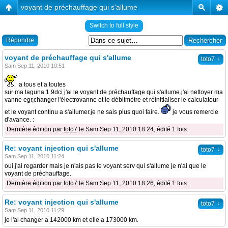
voyant de préchauffage qui s'allume
Switch to full style
Répondre
voyant de préchauffage qui s'allume
↓
toto7
Sam Sep 11, 2010 10:51
a tous et a toutes
sur ma laguna 1.9dci j'ai le voyant de préchauffage qui s'allume.j'ai nettoyer ma
vanne egr,changer l'électrovanne et le débitmètre et réinitialiser le calculateur
et le voyant continu a s'allumer.je ne sais plus quoi faire.
je vous remercie
d'avance. :
Dernière édition par
toto7
le Sam Sep 11, 2010 18:24, édité 1 fois.
Re: voyant injection qui s'allume
↓
toto7
Sam Sep 11, 2010 11:24
oui j'ai regarder mais je n'ais pas le voyant serv qui s'allume je n'ai que le
voyant de préchauffage.
Dernière édition par
toto7
le Sam Sep 11, 2010 18:26, édité 1 fois.
Re: voyant injection qui s'allume
↓
toto7
Sam Sep 11, 2010 11:29
je l'ai changer a 142000 km et elle a 173000 km.