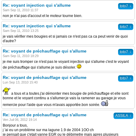
Re: voyant injection qui s'allume
↓
toto7
Sam Sep 11, 2010 11:37
non je n'ai pas d'accout et le moteur tourne bien.
Re: voyant injection qui s'allume
↓
toto7
Sam Sep 11, 2010 13:25
je vais vérifier mes bougies et si jamais ce n'est pas ca ca peut venir de quoi
d'autre?
Re: voyant de préchauffage qui s'allume
↓
toto7
Sam Sep 11, 2010 18:29
je me suis tromper ce n'est pas le voyant injection qui s'allume c'est le voyant
de préchauffage qui s'allume.je suis désoler.
Re: voyant de préchauffage qui s'allume
↓
toto7
Lun Sep 13, 2010 15:40
a tous et a toutes.j'ai démonter mes bougie de préchauffage et elle sont
bonne et le voyant continu a s'allumer.je vais la ramener au garage.je vous
remercie pour l'aide que vous m'avais apportée.bon soirée.
Re: voyant de préchauffage qui s'allume
↓
ASSILA
Ven Juil 06, 2012 19:14
Bonjour a tous,
j 'ai eu un problème sur ma lagune 1.9 de 2004 1OO ch
je pensait que c'etait vanne EGR ou le débimetre mais apres plusieurs