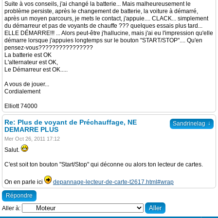
Suite à vos conseils, j'ai changé la batterie... Mais malheureusement le
problème persiste, après le changement de batterie, la voiture à démarré,
après un moyen parcours, je mets le contact, j'appuie.... CLACK... simplement
du démarreur et pas de voyants de chauffe ??? quelques essais plus tard...
ELLE DÉMARRE!!! ... Alors peut-être j'hallucine, mais j'ai eu l'impression qu'elle
démarre lorsque j'appuies longtemps sur le bouton "START/STOP".... Qu'en
pensez-vous????????????????
La batterie est OK
L'alternateur est OK,
Le Démarreur est OK.....
A vous de jouer...
Cordialement
Elliott 74000
Re: Plus de voyant de Préchauffage, NE
↓
Sandrinelag
DEMARRE PLUS
Mer Oct 26, 2011 17:12
Salut.
C'est soit ton bouton "Start/Stop" qui déconne ou alors ton lecteur de cartes.
On en parle ici
depannage-lecteur-de-carte-t2617.html#wrap
Répondre
Aller à: