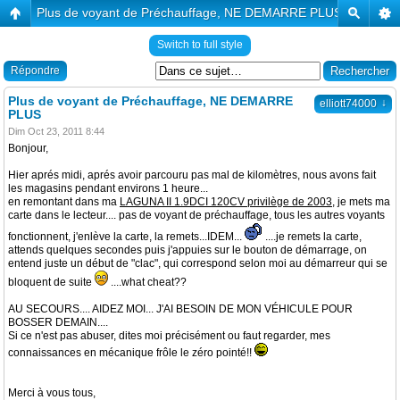
Plus de voyant de Préchauffage, NE DEMARRE PLUS
Switch to full style
Répondre
Plus de voyant de Préchauffage, NE DEMARRE
↓
elliott74000
PLUS
Dim Oct 23, 2011 8:44
Bonjour,
Hier aprés midi, aprés avoir parcouru pas mal de kilomètres, nous avons fait
les magasins pendant environs 1 heure...
en remontant dans ma
LAGUNA II 1.9DCI 120CV privilège de 2003
, je mets ma
carte dans le lecteur.... pas de voyant de préchauffage, tous les autres voyants
fonctionnent, j'enlève la carte, la remets...IDEM...
....je remets la carte,
attends quelques secondes puis j'appuies sur le bouton de démarrage, on
entend juste un début de "clac", qui correspond selon moi au démarreur qui se
bloquent de suite
....what cheat??
AU SECOURS.... AIDEZ MOI... J'AI BESOIN DE MON VÉHICULE POUR
BOSSER DEMAIN....
Si ce n'est pas abuser, dites moi précisément ou faut regarder, mes
connaissances en mécanique frôle le zéro pointé!!
Merci à vous tous,