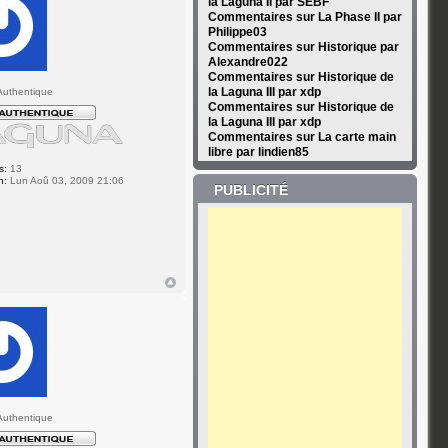
la Laguna II par SEBF
Commentaires sur La Phase II par
Philippe03
Commentaires sur Historique par
Alexandre022
Commentaires sur Historique de
la Laguna III par xdp
uthentique
Commentaires sur Historique de
la Laguna III par xdp
Commentaires sur La carte main
libre par lindien85
s:
13
n:
Lun Aoû 03, 2009 21:06
PUBLICITÉ
uthentique