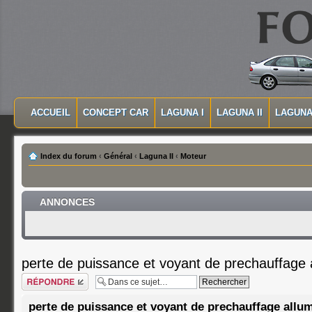
MASQUER LA NAVIGATION PRINCIPALE
MASQUER LA NAVIGATION SECONDAIRE
ACCUEIL
CONCEPT CAR
LAGUNA I
LAGUNA II
LAGUNA 
MENU PRINCIPAL
Index du forum
‹
Général
‹
Laguna II
‹
Moteur
ANNONCES
perte de puissance et voyant de prechauffage 
Répondre
perte de puissance et voyant de prechauffage allu