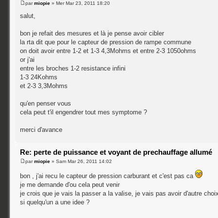
par
miopie
» Mer Mar 23, 2011 18:20
salut,
bon je refait des mesures et là je pense avoir cibler
la rta dit que pour le capteur de pression de rampe commune
on doit avoir entre 1-2 et 1-3 4,3Mohms et entre 2-3 1050ohms
or j'ai
entre les broches 1-2 resistance infini
1-3 24Kohms
et 2-3 3,3Mohms
qu'en penser vous
cela peut t'il engendrer tout mes symptome ?
merci d'avance
Re: perte de puissance et voyant de prechauffage allumé
par
miopie
» Sam Mar 26, 2011 14:02
bon , j'ai recu le capteur de pression carburant et c'est pas ca
je me demande d'ou cela peut venir
je crois que je vais la passer a la valise, je vais pas avoir d'autre choi
si quelqu'un a une idee ?