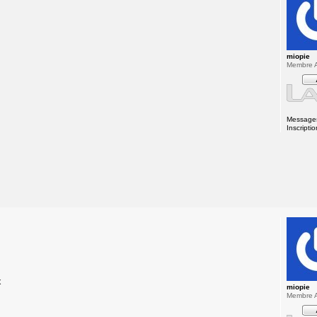
miopie
Membre A
Message
Inscriptio
x
miopie
Membre A