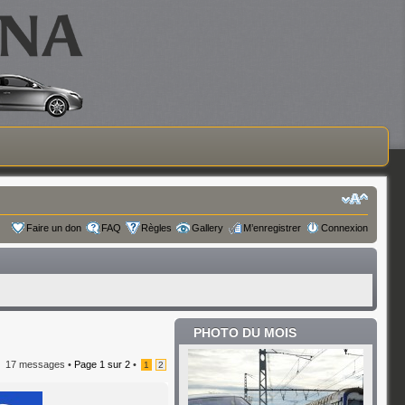
Faire un don
FAQ
Règles
Gallery
M’enregistrer
Connexion
PHOTO DU MOIS
17 messages •
Page
1
sur
2
•
1
2