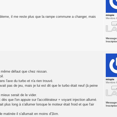
miopie
robleme, il me reste plus que la rampe commune a changer, mais
Membre A
Message
Inscriptio
s le même défaut que chez nissan.
il.
miopie
ns l'axe du turbo et n'a rien trouvé.
Membre A
it pas de jeu, mais je lui est dit que le turbo était neuf (à peine
 mieux serait de le vider.
nt dès que l'on appuie sur l'accélérateur + voyant injection allumé.
Message
 plus long à s'allumer lorsque le moteur était froid et que l'air
Inscriptio
 de matinée il s'allumait en moins d'1km.