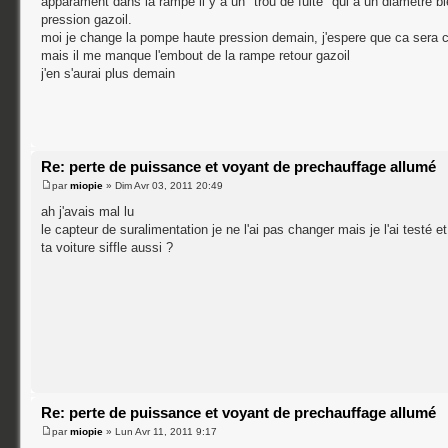
apparament dans la rampe il y a un "trou de fuite" qui a un diametre bien
pression gazoil.
moi je change la pompe haute pression demain, j'espere que ca sera c
mais il me manque l'embout de la rampe retour gazoil
j'en s'aurai plus demain
Re: perte de puissance et voyant de prechauffage allumé
par
miopie
» Dim Avr 03, 2011 20:49
ah j'avais mal lu
le capteur de suralimentation je ne l'ai pas changer mais je l'ai testé
ta voiture siffle aussi ?
Re: perte de puissance et voyant de prechauffage allumé
par
miopie
» Lun Avr 11, 2011 9:17