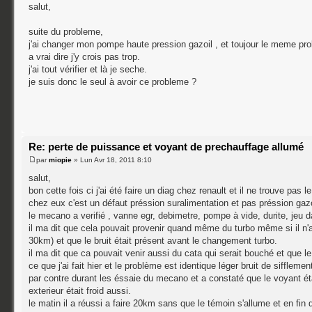
salut,
suite du probleme,
j'ai changer mon pompe haute pression gazoil , et toujour le meme p
a vrai dire j'y crois pas trop.
j'ai tout vérifier et là je seche.
je suis donc le seul à avoir ce probleme ?
Re: perte de puissance et voyant de prechauffage allumé
par
miopie
» Lun Avr 18, 2011 8:10
salut,
bon cette fois ci j'ai été faire un diag chez renault et il ne trouve pa
chez eux c'est un défaut préssion suralimentation et pas préssion gazo
le mecano a verifié , vanne egr, debimetre, pompe à vide, durite, jeu da
il ma dit que cela pouvait provenir quand même du turbo même si il n'ava
30km) et que le bruit était présent avant le changement turbo.
il ma dit que ca pouvait venir aussi du cata qui serait bouché et que le
ce que j'ai fait hier et le problème est identique léger bruit de siffleme
par contre durant les éssaie du mecano et a constaté que le voyant était
exterieur était froid aussi.
le matin il a réussi a faire 20km sans que le témoin s'allume et en fin