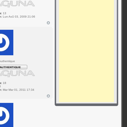
s:
13
n:
Lun Aoû 03, 2009 21:06
uthentique
s:
18
0
n:
Mar Mar 01, 2011 17:34