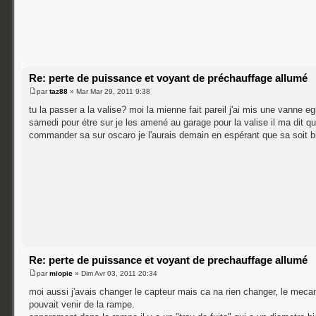
Re: perte de puissance et voyant de préchauffage allumé
par
taz88
» Mar Mar 29, 2011 9:38
tu la passer a la valise? moi la mienne fait pareil j'ai mis une vanne
samedi pour étre sur je les amené au garage pour la valise il ma dit que
commander sa sur oscaro je l'aurais demain en espérant que sa soit b
Re: perte de puissance et voyant de prechauffage allumé
par
miopie
» Dim Avr 03, 2011 20:34
moi aussi j'avais changer le capteur mais ca na rien changer, le mecan
pouvait venir de la rampe.