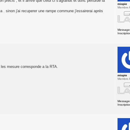
 precis , et il arrive que celui ci s'agrandit et donc perturbe la
miopie
Membre A
a . sinon j'ai recuperer une rampe commune j'essairerai après
Message
Inscriptio
 et les mesure corresponde a la RTA.
miopie
Membre A
Message
Inscriptio