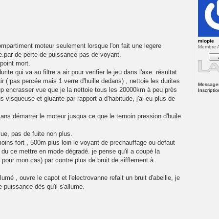
miopie
mpartiment moteur seulement lorsque l'on fait une legere
Membre A
ille.par de perte de puissance pas de voyant.
 point mort.
rite qui va au filtre a air pour verifier le jeu dans l'axe. résultat
ir ( pas percée mais 1 verre d'huille dedans) , nettoie les durites
Message
p encrasser vue que je la nettoie tous les 20000km à peu près
Inscriptio
s visqueuse et gluante par rapport a d'habitude, j'ai eu plus de
ans démarrer le moteur jusqua ce que le temoin pression d'huile
vue, pas de fuite non plus.
 moins fort , 500m plus loin le voyant de prechauffage ou defaut
 a du ce mettre en mode dégradé. je pense qu'il a coupé la
 pour mon cas) par contre plus de bruit de sifflement à
umé , ouvre le capot et l'electrovanne refait un bruit d'abeille, je
e puissance dès qu'il s'allume.