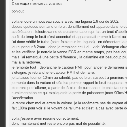
par
miopie
» Mar Mar 22, 2011 8:38
bonjour,
voila encore un nouveau soucis a vec ma laguna 1,9 dci de 2002.
depuis quelques semaine un bruit de sifflement est apparue dans le co
accélération . l'electrovanne de suralimentation qui fait un bruit d'abe
au fil du temp le bruit c'est accentué et apparaissait meme à l'arret au
j'ai donc vérifié le turbo (point faible sur les laguna) . en démontant la du
jeu superieur à 2mm . donc je remplace celui ci , vide l'échangeur air/a
et les verifient. je nettoie la vanne EGR en meme temps, pas beaucou
mais j'ai remarqué une petite difference , la calamine est beaucoup plu
mal à la nettoyée.
je remonte tout , debranche le capteur PMH pour lancer le démarreur s
s'éteigne. je rebranche le capteur PMH et demarre.
je la laisse tourner 10min au ralentit, pas de bruit suspect a premiere 
je monte dans la voiture et dès les premier rapport le bruit reapparait
electronique s'allume, a partir de là plus de puissance, le calculateur
suralimentation ce qui expliquerait la perte de puissance (max 90km/H
l'accéleration.
je rentre chez moi et arrete la voiture. je la redémarre pas de voyant all
fait 100m pour voir si le voyant ce rallume et c'est la cas avec perte d
voila j'espere avoir resumé correctement.
donc maintenant met reste encore pas mal de possibilité.