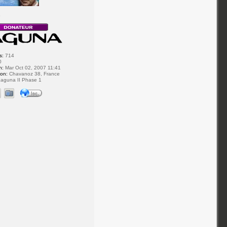
r
s:
714
0
n:
Mar Oct 02, 2007 11:41
ion:
Chavanoz 38, France
aguna II Phase 1