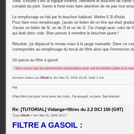
Voilà. Ensuite c'est la logique inverse. Remettre le bouchon de carter 
complet du joint. Serrer à fond mais faire attention de ne pas tout arrac
Le remplissage se fait par le bouchon habituel. Mettre 6.3l d'huile.
Pour faire mon remplissage, j'avais un bidon de un litre qui était grad
J'avais un bidon de 5l, un de 2l et un de 1l. J'ai chargé avec celui de 5l
qui était donc vide. Bien penser à remettre le bouchon jaune !
Résultat: j'ai dépassé le niveau maxi à la jauge manuelle. Dans ce cas
correspondre au remplissage du bocal de filtre ainsi que l'immersion du 
On passe au filtre à gasoil.
Vous n’avez pas les permissions nécessaires pour voir les fichiers joints à ce me
Dernière édition par
DiliaK
le Ven Mai 15, 2009 19:29, édité 1 fois.
Pat.
Il faut être con pour vivre avec les cons. J'ai essayé, on peut. San Antonio.
Re: [TUTORIAL] Vidange+filtres du 2.2 DCI 150 (G9T)
par
DiliaK
» Ven Mai 15, 2009 20:17
FILTRE A GASOIL :