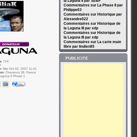
la Laguna II par SEBF
Commentaires sur La Phase II par
Philippe03
Commentaires sur Historique par
Alexandre022
Commentaires sur Historique de
la Laguna III par xdp
Commentaires sur Historique de
la Laguna III par xdp
r
Commentaires sur La carte main
libre par lindien85
PUBLICITÉ
s:
714
0
n:
Mar Oct 02, 2007 11:41
ion:
Chavanoz 38, France
aguna II Phase 1