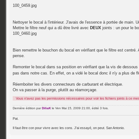
100_0459.jpg
Nettoyer le bocal à l'intérieur. J'avais de l'essence à portée de main. Une
Mettre le filtre neuf qui a dû être livré avec
DEUX
joints : un pour le bo
100_0460.jpg
Bien remettre le bouchon du bocal en vérifiant que le filtre est centré. 
pense.
Remonter le bocal dans sa position en vérifiant que la vis de dessous 
pas dans notre cas. En effet, on a vidé le bocal donc il n'y a plus de f
Réemboiter les divers connecteurs de carburant et électrique.
On va passer à la purge, plutôt au réamorçage.
Vous n’avez pas les permissions nécessaires pour voir les fichiers joints à ce me
Dernière édition par
DiliaK
le Ven Mai 15, 2009 21:00, édité 3 fois.
Pat.
Il faut être con pour vivre avec les cons. J'ai essayé, on peut. San Antonio.