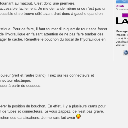
re tournant au mazout. C'est donc une première.
DiliaK
être accessible facilement. Je me demande même si ce n'est pas un
Donateu
 accessible et se trouve côté avant-droit donc à gauche quand on
stique. Pour ce faire, il faut tourner d'un quart de tour sans forcer
Message
e l'hydraulique en faisant attention de ne pas faire tomber des
Images:
Inscriptio
ager le cache. Remettre le bouchon du bocal de l'hydraulique en
Localisat
Voiture:
L
uleur (vert et l'autre blanc). Tirez sur les connecteurs et
necteur électrique.
ousser à partir du dessous.
er la position du bouchon. En effet, il y a plusieurs crans pour
tion de tubes et connecteurs. Si vous zappez, ce n'est pas grave.
tion des canalisations. Je me suis fait avoir