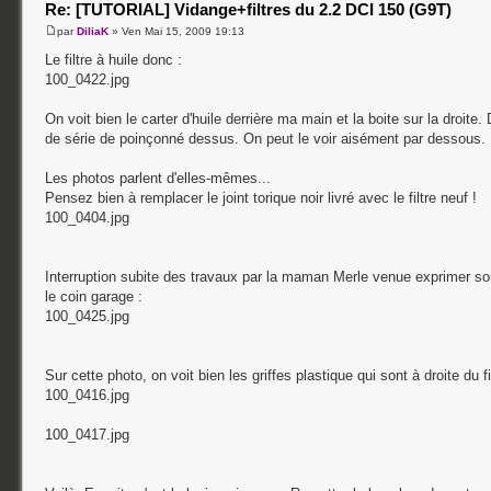
Re: [TUTORIAL] Vidange+filtres du 2.2 DCI 150 (G9T)
par
DiliaK
» Ven Mai 15, 2009 19:13
Le filtre à huile donc :
100_0422.jpg
On voit bien le carter d'huile derrière ma main et la boite sur la droite.
de série de poinçonné dessus. On peut le voir aisément par dessous.
Les photos parlent d'elles-mêmes...
Pensez bien à remplacer le joint torique noir livré avec le filtre neuf !
100_0404.jpg
Interruption subite des travaux par la maman Merle venue exprimer 
le coin garage :
100_0425.jpg
Sur cette photo, on voit bien les griffes plastique qui sont à droite du fi
100_0416.jpg
100_0417.jpg