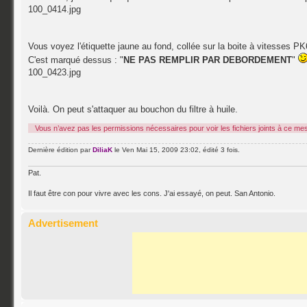
100_0414.jpg
Vous voyez l'étiquette jaune au fond, collée sur la boite à vitesses PK
C'est marqué dessus : "
NE PAS REMPLIR PAR DEBORDEMENT
"
100_0423.jpg
Voilà. On peut s'attaquer au bouchon du filtre à huile.
Vous n’avez pas les permissions nécessaires pour voir les fichiers joints à ce me
Dernière édition par
DiliaK
le Ven Mai 15, 2009 23:02, édité 3 fois.
Pat.
Il faut être con pour vivre avec les cons. J'ai essayé, on peut. San Antonio.
Advertisement