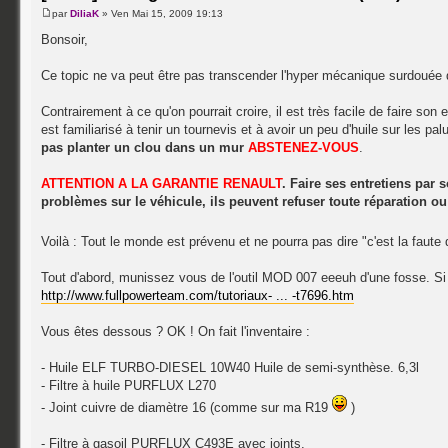
par
DiliaK
» Ven Mai 15, 2009 19:13
Bonsoir,
Ce topic ne va peut être pas transcender l'hyper mécanique surdouée d
Contrairement à ce qu'on pourrait croire, il est très facile de faire son e
est familiarisé à tenir un tournevis et à avoir un peu d'huile sur les pa
pas planter un clou dans un mur
ABSTENEZ-VOUS
.
ATTENTION A LA GARANTIE RENAULT
. Faire ses entretiens par
problèmes sur le véhicule, ils peuvent refuser toute réparation ou
Voilà : Tout le monde est prévenu et ne pourra pas dire "c'est la faute d
Tout d'abord, munissez vous de l'outil MOD 007 eeeuh d'une fosse. S
http://www.fullpowerteam.com/tutoriaux- ... -t7696.htm
Vous êtes dessous ? OK ! On fait l'inventaire :
- Huile ELF TURBO-DIESEL 10W40 Huile de semi-synthèse. 6,3l
- Filtre à huile PURFLUX L270
- Joint cuivre de diamètre 16 (comme sur ma R19
)
- Filtre à gasoil PURFLUX C493E avec joints.