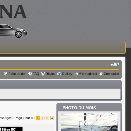
Faire un don
FAQ
Règles
Gallery
M’enregistrer
Connexion
PHOTO DU MOIS
essages •
Page
1
sur
4
•
1
2
3
4