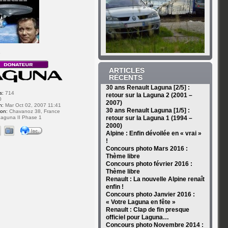
r
ARTICLES
RÉCENTS
30 ans Renault Laguna [2/5] :
s:
714
retour sur la Laguna 2 (2001 –
0
2007)
n:
Mar Oct 02, 2007 11:41
30 ans Renault Laguna [1/5] :
ion:
Chavanoz 38, France
aguna II Phase 1
retour sur la Laguna 1 (1994 –
2000)
Alpine : Enfin dévoilée en « vrai »
!
Concours photo Mars 2016 :
Thème libre
Concours photo février 2016 :
Thème libre
Renault : La nouvelle Alpine renaît
enfin !
Concours photo Janvier 2016 :
« Votre Laguna en fête »
Renault : Clap de fin presque
officiel pour Laguna…
Concours photo Novembre 2014 :