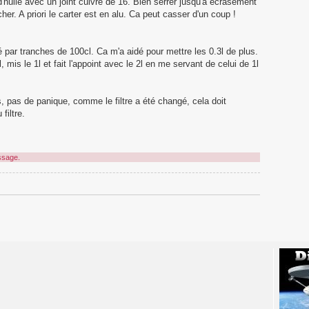
d'huile avec un joint cuivre de 16. Bien serrer jusqu'à écrasement
her. A priori le carter est en alu. Ca peut casser d'un coup !
ué par tranches de 100cl. Ca m'a aidé pour mettre les 0.3l de plus.
, mis le 1l et fait l'appoint avec le 2l en me servant de celui de 1l
, pas de panique, comme le filtre a été changé, cela doit
filtre.
ssage.