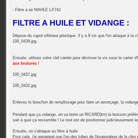
- Filtre à air MAHLE LX742
FILTRE A HUILE ET VIDANGE :
Dépose du capot inférieur plastique. Il y a 8 vis que l'on attaque à la
100_0439.jpg
Ensuite, utilisez votre clef carrée pour dévisser la vis sous le carter 
aux brulures !
100_0437.jpg
100_0432.jpg
Enlevez le bouchon de remplissage pour faire un amorçage, la vidange 
Pendant que ça vidange, on va boire un RICARD(tm) la boisson préf
sait à quoi ça ressemble ! Le tout est de positionner judicieusement les
Ensuite, on s'attaque au filtre à huile.
Pour cela, j'ai remarqué que l'un des tubes de l'évaporateur de la clim 