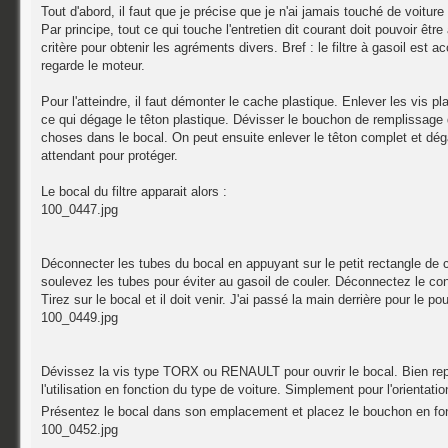
Tout d'abord, il faut que je précise que je n'ai jamais touché de voitu
Par principe, tout ce qui touche l'entretien dit courant doit pouvoir 
critère pour obtenir les agréments divers. Bref : le filtre à gasoil est
regarde le moteur.
Pour l'atteindre, il faut démonter le cache plastique. Enlever les vis pla
ce qui dégage le têton plastique. Dévisser le bouchon de remplissage d
choses dans le bocal. On peut ensuite enlever le têton complet et dég
attendant pour protéger.
Le bocal du filtre apparait alors :
100_0447.jpg
Déconnecter les tubes du bocal en appuyant sur le petit rectangle de co
soulevez les tubes pour éviter au gasoil de couler. Déconnectez le con
Tirez sur le bocal et il doit venir. J'ai passé la main derrière pour le p
100_0449.jpg
Dévissez la vis type TORX ou RENAULT pour ouvrir le bocal. Bien repér
l'utilisation en fonction du type de voiture. Simplement pour l'orienta
Présentez le bocal dans son emplacement et placez le bouchon en fonc
100_0452.jpg