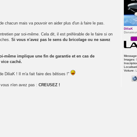
e chacun mais va pouvoir en aider plus d'un à faire le pas.
DiliaK
Donateu
ntretien par soi-même. Cela dit, il est préférable de le faire si on
luches.
Si vous n'avez pas le sens du bricolage ou ne savez
 soi-même implique une fin de garantie et en cas de
Message
Images:
 vice caché.
Inscriptio
Localisat
Voiture:
L
e DiliaK ! Il m'a fait faire des bêtises !"
i vous n'en avez pas :
CREUSEZ !