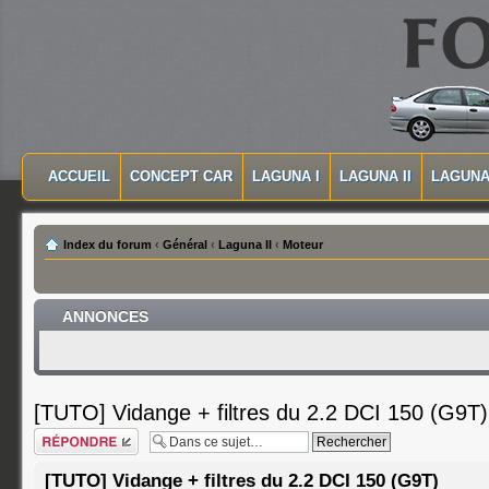
MASQUER LA NAVIGATION PRINCIPALE
MASQUER LA NAVIGATION SECONDAIRE
ACCUEIL
CONCEPT CAR
LAGUNA I
LAGUNA II
LAGUNA 
MENU PRINCIPAL
Index du forum
‹
Général
‹
Laguna II
‹
Moteur
ANNONCES
[TUTO] Vidange + filtres du 2.2 DCI 150 (G9T)
Répondre
[TUTO] Vidange + filtres du 2.2 DCI 150 (G9T)