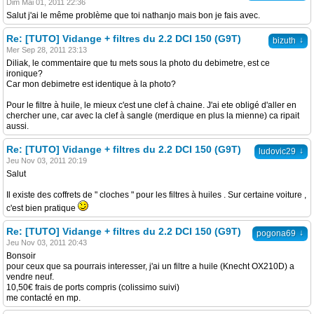
Dim Mai 01, 2011 22:36
Salut j'ai le même problème que toi nathanjo mais bon je fais avec.
Re: [TUTO] Vidange + filtres du 2.2 DCI 150 (G9T)
↓
bizuth
Mer Sep 28, 2011 23:13
Diliak, le commentaire que tu mets sous la photo du debimetre, est ce
ironique?
Car mon debimetre est identique à la photo?
Pour le filtre à huile, le mieux c'est une clef à chaine. J'ai ete obligé d'aller en
chercher une, car avec la clef à sangle (merdique en plus la mienne) ca ripait
aussi.
Re: [TUTO] Vidange + filtres du 2.2 DCI 150 (G9T)
↓
ludovic29
Jeu Nov 03, 2011 20:19
Salut
Il existe des coffrets de " cloches " pour les filtres à huiles . Sur certaine voiture ,
c'est bien pratique
Re: [TUTO] Vidange + filtres du 2.2 DCI 150 (G9T)
↓
pogona69
Jeu Nov 03, 2011 20:43
Bonsoir
pour ceux que sa pourrais interesser, j'ai un filtre a huile (Knecht OX210D) a
vendre neuf.
10,50€ frais de ports compris (colissimo suivi)
me contacté en mp.