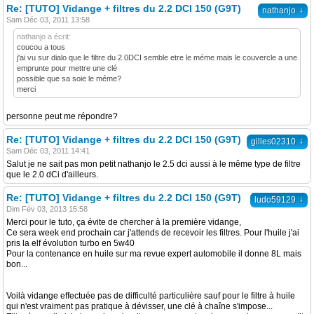
Re: [TUTO] Vidange + filtres du 2.2 DCI 150 (G9T)
↓
nathanjo
Sam Déc 03, 2011 13:58
nathanjo a écrit:
coucou a tous
j'ai vu sur dialo que le filtre du 2.0DCI semble etre le méme mais le couvercle a une
emprunte pour mettre une clé
possible que sa soie le méme?
merci
personne peut me répondre?
Re: [TUTO] Vidange + filtres du 2.2 DCI 150 (G9T)
↓
gilles02310
Sam Déc 03, 2011 14:41
Salut je ne sait pas mon petit nathanjo le 2.5 dci aussi à le même type de filtre
que le 2.0 dCi d'ailleurs.
Re: [TUTO] Vidange + filtres du 2.2 DCI 150 (G9T)
↓
ludo59129
Dim Fév 03, 2013 15:58
Merci pour le tuto, ça évite de chercher à la première vidange,
Ce sera week end prochain car j'attends de recevoir les filtres. Pour l'huile j'ai
pris la elf évolution turbo en 5w40
Pour la contenance en huile sur ma revue expert automobile il donne 8L mais
bon...
Voilà vidange effectuée pas de difficulté particulière sauf pour le filtre à huile
qui n'est vraiment pas pratique à dévisser, une clé à chaîne s'impose...