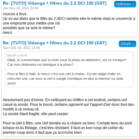
Re: [TUTO] Vidange + filtres du 2.2 DCI 150 (G9T)
↓
nathanjo
Jeu Nov 03, 2011 20:49
coucou a tous
j'ai vu sur dialo que le filtre du 2.0DCI semble etre le méme mais le couvercle a
une emprunte pour mettre une clé
possible que sa soie le méme?
merci
Re: [TUTO] Vidange + filtres du 2.2 DCI 150 (G9T)
↓
DiliaK
Sam Déc 03, 2011 13:39
bizuth a écrit:
Diliak, le commentaire que tu mets sous la photo du debimetre, est ce ironique?
Car mon debimetre est identique à la photo?
Pour le filtre à huile, le mieux c'est une clef à chaine. J'ai ete obligé d'aller en
chercher une, car avec la clef à sangle (merdique en plus la mienne) ca ripait
aussi.
Absolument pas d'ironie. En nettoyant au chiffon à cet endroit, certains ont
cassé la sonde. Pour le boost, certains agissent sur l'apport d'air donc font des
modifs à ce niveau là.
La sonde étant fragile, elle peut casser.
Pour la clef à filtre, une clef dentée ou à chaine va bien. Compte tenu du joint
torique et du filetage, c'est très résistant. Il faut un bon coup de collier du
premier coup donc il faut que ça accroche bien.