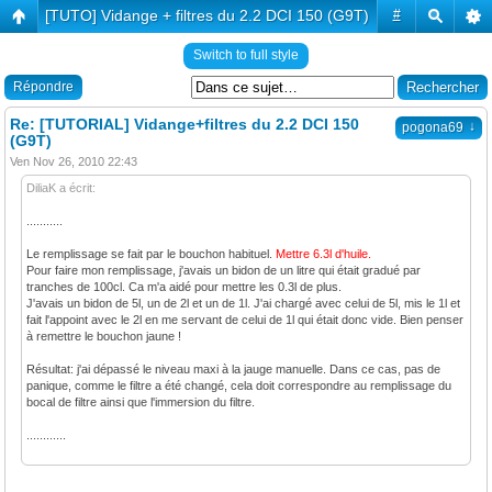
[TUTO] Vidange + filtres du 2.2 DCI 150 (G9T)
#
Switch to full style
Répondre
Re: [TUTORIAL] Vidange+filtres du 2.2 DCI 150
↓
pogona69
(G9T)
Ven Nov 26, 2010 22:43
DiliaK a écrit:
...........
Le remplissage se fait par le bouchon habituel.
Mettre 6.3l d'huile.
Pour faire mon remplissage, j'avais un bidon de un litre qui était gradué par
tranches de 100cl. Ca m'a aidé pour mettre les 0.3l de plus.
J'avais un bidon de 5l, un de 2l et un de 1l. J'ai chargé avec celui de 5l, mis le 1l et
fait l'appoint avec le 2l en me servant de celui de 1l qui était donc vide. Bien penser
à remettre le bouchon jaune !
Résultat: j'ai dépassé le niveau maxi à la jauge manuelle. Dans ce cas, pas de
panique, comme le filtre a été changé, cela doit correspondre au remplissage du
bocal de filtre ainsi que l'immersion du filtre.
............