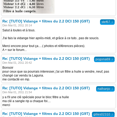
Re: [TUTO] Vidange + filtres du 2.2 DCI 150 (G9T)
↓
stef67
Dim Mai 01, 2011 20:14
Salut à toutes et à tous.
J'ai fais la vidange hier après-midi, et grâce à ce tuto...pas de soucis.
Merci encore pour tout ça.....( photos et références pièces).
A + sur le forum...
Re: [TUTO] Vidange + filtres du 2.2 DCI 150 (G9T)
↓
pogona69
Dim Mai 01, 2011 20:42
Bonsoir
pour ceux que sa pourrais interesser, j'ai un filtre a huile a vendre, neuf, pas
changé car vendu la Laguna.
me contacté en mp.
Re: [TUTO] Vidange + filtres du 2.2 DCI 150 (G9T)
↓
nathanjo
Dim Mai 01, 2011 21:54
y a t'il une clé spéciale pour le bloc filtre a huile
ma clé a sangle rip a chaque foi....
merci
Re: [TUTO] Vidange + filtres du 2.2 DCI 150 (G9T)
↓
gilles02310