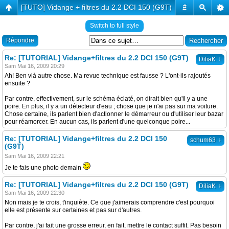
[TUTO] Vidange + filtres du 2.2 DCI 150 (G9T)
#
Switch to full style
Répondre
Re: [TUTORIAL] Vidange+filtres du 2.2 DCI 150 (G9T)
↓
DiliaK
Sam Mai 16, 2009 20:29
Ah! Ben vlà autre chose. Ma revue technique est fausse ? L'ont-ils rajoutés
ensuite ?
Par contre, effectivement, sur le schéma éclaté, on dirait bien qu'il y a une
poire. En plus, il y a un détecteur d'eau ; chose que je n'ai pas sur ma voiture.
Chose certaine, ils parlent bien d'actionner le démarreur ou d'utiliser leur bazar
pour réamorcer. En aucun cas, ils parlent d'une quelconque poire...
Re: [TUTORIAL] Vidange+filtres du 2.2 DCI 150
↓
schum63
(G9T)
Sam Mai 16, 2009 22:21
Je te fais une photo demain
Re: [TUTORIAL] Vidange+filtres du 2.2 DCI 150 (G9T)
↓
DiliaK
Sam Mai 16, 2009 22:30
Non mais je te crois, t'inquiète. Ce que j'aimerais comprendre c'est pourquoi
elle est présente sur certaines et pas sur d'autres.
Par contre, j'ai fait une grosse erreur, en fait, mettre le contact suffit. Pas besoin