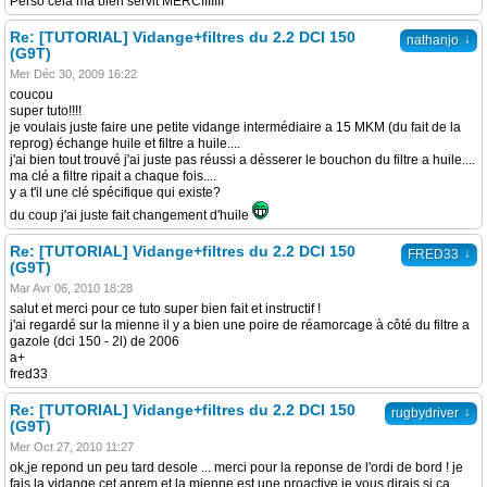
Perso cela ma bien servit MERCIIIIIII
Re: [TUTORIAL] Vidange+filtres du 2.2 DCI 150
↓
nathanjo
(G9T)
Mer Déc 30, 2009 16:22
coucou
super tuto!!!!
je voulais juste faire une petite vidange intermédiaire a 15 MKM (du fait de la
reprog) échange huile et filtre a huile....
j'ai bien tout trouvé j'ai juste pas réussi a désserer le bouchon du filtre a huile....
ma clé a filtre ripait a chaque fois....
y a t'il une clé spécifique qui existe?
du coup j'ai juste fait changement d'huile
Re: [TUTORIAL] Vidange+filtres du 2.2 DCI 150
↓
FRED33
(G9T)
Mar Avr 06, 2010 18:28
salut et merci pour ce tuto super bien fait et instructif !
j'ai regardé sur la mienne il y a bien une poire de réamorcage à côté du filtre a
gazole (dci 150 - 2l) de 2006
a+
fred33
Re: [TUTORIAL] Vidange+filtres du 2.2 DCI 150
↓
rugbydriver
(G9T)
Mer Oct 27, 2010 11:27
ok,je repond un peu tard desole ... merci pour la reponse de l'ordi de bord ! je
fais la vidange cet aprem et la mienne est une proactive,je vous dirais si ca