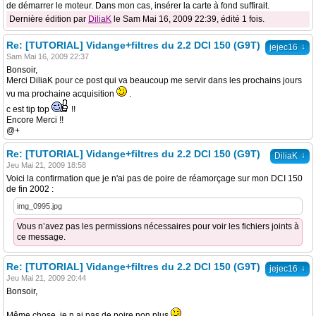
de démarrer le moteur. Dans mon cas, insérer la carte à fond suffirait.
Dernière édition par
DiliaK
le Sam Mai 16, 2009 22:39, édité 1 fois.
Re: [TUTORIAL] Vidange+filtres du 2.2 DCI 150 (G9T)
↓
jejec16
Sam Mai 16, 2009 22:37
Bonsoir,
Merci DiliaK pour ce post qui va beaucoup me servir dans les prochains jours
vu ma prochaine acquisition
.
c est tip top
!!
Encore Merci !!
@+
Re: [TUTORIAL] Vidange+filtres du 2.2 DCI 150 (G9T)
↓
DiliaK
Jeu Mai 21, 2009 18:58
Voici la confirmation que je n'ai pas de poire de réamorçage sur mon DCI 150
de fin 2002 :
img_0995.jpg
Vous n’avez pas les permissions nécessaires pour voir les fichiers joints à
ce message.
Re: [TUTORIAL] Vidange+filtres du 2.2 DCI 150 (G9T)
↓
jejec16
Jeu Mai 21, 2009 20:44
Bonsoir,
Même chose, je n ai pas de poire non plus
.