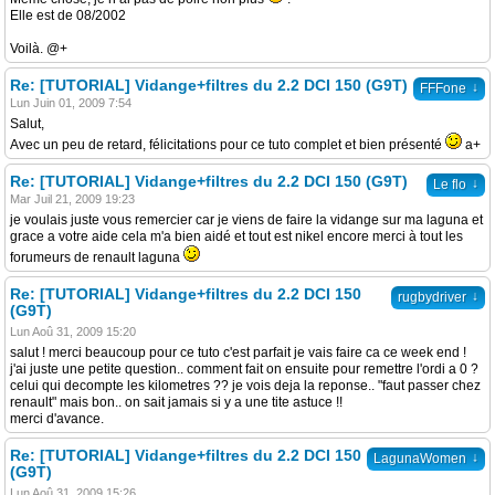
Elle est de 08/2002
Voilà. @+
Re: [TUTORIAL] Vidange+filtres du 2.2 DCI 150 (G9T)
↓
FFFone
Lun Juin 01, 2009 7:54
Salut,
Avec un peu de retard, félicitations pour ce tuto complet et bien présenté
a+
Re: [TUTORIAL] Vidange+filtres du 2.2 DCI 150 (G9T)
↓
Le flo
Mar Juil 21, 2009 19:23
je voulais juste vous remercier car je viens de faire la vidange sur ma laguna et
grace a votre aide cela m'a bien aidé et tout est nikel encore merci à tout les
forumeurs de renault laguna
Re: [TUTORIAL] Vidange+filtres du 2.2 DCI 150
↓
rugbydriver
(G9T)
Lun Aoû 31, 2009 15:20
salut ! merci beaucoup pour ce tuto c'est parfait je vais faire ca ce week end !
j'ai juste une petite question.. comment fait on ensuite pour remettre l'ordi a 0 ?
celui qui decompte les kilometres ?? je vois deja la reponse.. "faut passer chez
renault" mais bon.. on sait jamais si y a une tite astuce !!
merci d'avance.
Re: [TUTORIAL] Vidange+filtres du 2.2 DCI 150
↓
LagunaWomen
(G9T)
Lun Aoû 31, 2009 15:26