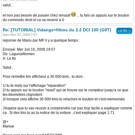
salut ,
et non pas besoin de passer chez renault
... tu fais un appuis sur le bouton
du commodo droit et ca va revenir a 0
Re: [TUTORIAL] Vidange+filtres du 2.2 DCI 150 (G9T)
↓
Le flo
Sam Nov 07, 2009 7:57
reponse de Manu par MP il y a quelque temps :
Envoyé: Mer Juil 16, 2008 19:57
De: LagunaWomen
A: Le flo
Salut ,
Pour remettre ton afficheur a 30 000 kms , tu dois :
1/ tu te mets sur l'affichage "reparation"
2/ tu appuis sur le bouton "reset" qui se trouve sur le compteur jusqu'a ce que
tes kilometres clignotent
3/ lorsque cela affiche 30 000 kms tu relaches le bouton et c'est memorisés
J'espere que tu vas reussir a comprendre car pas trop facile a expliquer comme
ca . Si des fois tu as la notice de la voiture , c'est expliquer page 1.71
@+
Manue