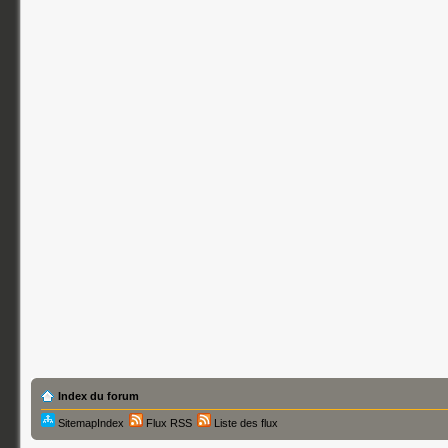
Index du forum
SitemapIndex
Flux RSS
Liste des flux