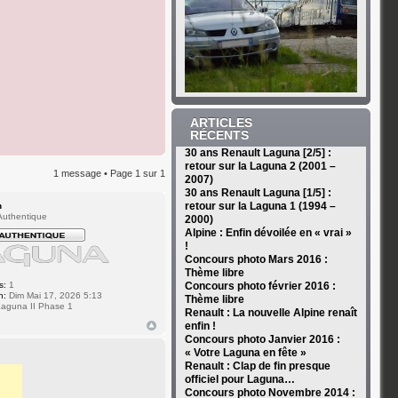
ARTICLES
RÉCENTS
30 ans Renault Laguna [2/5] :
retour sur la Laguna 2 (2001 –
1 message • Page
1
sur
1
2007)
30 ans Renault Laguna [1/5] :
retour sur la Laguna 1 (1994 –
n
uthentique
2000)
Alpine : Enfin dévoilée en « vrai »
!
Concours photo Mars 2016 :
Thème libre
s:
1
Concours photo février 2016 :
n:
Dim Mai 17, 2026 5:13
Thème libre
aguna II Phase 1
Renault : La nouvelle Alpine renaît
enfin !
Concours photo Janvier 2016 :
« Votre Laguna en fête »
Renault : Clap de fin presque
officiel pour Laguna…
Concours photo Novembre 2014 :