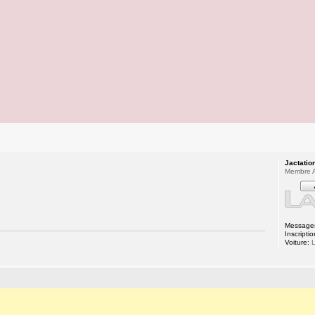
Jactatio
Membre A
Message
Inscriptio
Voiture:
L