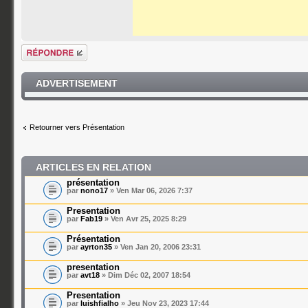
Répondre
ADVERTISEMENT
Retourner vers Présentation
ARTICLES EN RELATION
présentation
par
nono17
» Ven Mar 06, 2026 7:37
Presentation
par
Fab19
» Ven Avr 25, 2025 8:29
Présentation
par
ayrton35
» Ven Jan 20, 2006 23:31
presentation
par
avt18
» Dim Déc 02, 2007 18:54
Presentation
par
luishfialho
» Jeu Nov 23, 2023 17:44