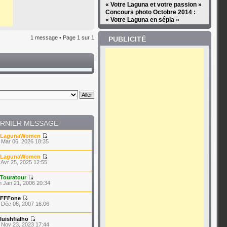
« Votre Laguna et votre passion »
Concours photo Octobre 2014 :
« Votre Laguna en sépia »
1 message • Page
1
sur
1
PUBLICITÉ
RNIER MESSAGE
LagunaWomen
 Mar 06, 2026 18:35
LagunaWomen
 Avr 25, 2025 12:55
Touratour
 Jan 21, 2006 20:34
FFFone
 Déc 06, 2007 16:06
luishfialho
 Nov 23, 2023 17:44