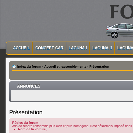
MASQUER LA NAVIGATION PRINCIPALE
MASQUER LA NAVIGATION SECONDAIRE
ACCUEIL
CONCEPT CAR
LAGUNA I
LAGUNA II
LAGUNA 
MENU PRINCIPAL
Index du forum
‹
Accueil et rassemblements
‹
Présentation
ANNONCES
Présentation
Règles du forum
Afin de rendre l'ensemble plus clair et plus homogène, il est désormais imposé dans le
Nom de la voiture,