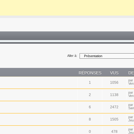
Aller à:
RÉPONSES
VUS
DE
par
1
1056
Ven
par
2
1138
Ven
par
6
2472
Sam
par
8
1505
Jeu
par
0
478
Jeu