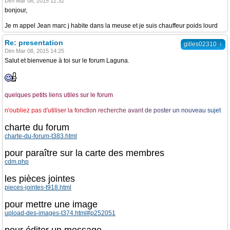
Dim Mar 08, 2015 12:32
bonjour,
Je m appel Jean marc j habite dans la meuse et je suis chauffeur poids lourd
Re: presentation
↓
gilles02310
Dim Mar 08, 2015 14:25
Salut et bienvenue à toi sur le forum Laguna.
quelques petits liens utiles sur le forum
n
'
o
u
b
l
i
e
z
p
a
s
d
'
u
t
i
l
i
s
e
r
l
a
f
o
n
c
t
i
o
n
r
e
c
h
e
r
c
h
e
a
v
a
n
t
d
e
p
o
s
t
e
r
u
n
n
o
u
v
e
a
u
s
u
j
e
t
charte du forum
charte-du-forum-t383.html
pour paraître sur la carte des membres
cdm.php
les pièces jointes
pieces-jointes-t918.html
pour mettre une image
upload-des-images-t374.html#p252051