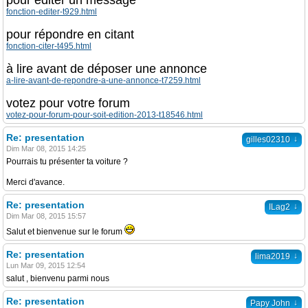
pour éditer un message
fonction-editer-t929.html
pour répondre en citant
fonction-citer-t495.html
à lire avant de déposer une annonce
a-lire-avant-de-repondre-a-une-annonce-t7259.html
votez pour votre forum
votez-pour-forum-pour-soit-edition-2013-t18546.html
Re: presentation
↓
gilles02310
Dim Mar 08, 2015 14:25
Pourrais tu présenter ta voiture ?
Merci d'avance.
Re: presentation
↓
ILag2
Dim Mar 08, 2015 15:57
Salut et bienvenue sur le forum
Re: presentation
↓
lima2019
Lun Mar 09, 2015 12:54
salut , bienvenu parmi nous
Re: presentation
↓
Papy John