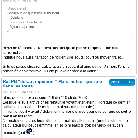
Mar Juin 09, 2009 6:20
DiliaK a écrit:
Beaucoup de questions subsistent :
- révisions
- puissance du véhicule
- âge du capitaine
- ...
merci de répondre aux questions afin qu'on puisse t'apporter une aide
constructive.
indique nous aussi ta façon de rouler: ville, route, court ou moyen trajet....
Si tu es passé chez renault tu avais un voyant allumé ou non? sinon, t'ont ils
remontés des erreurs qu'ils ont pu avoir grâce a la valise?
Re: PB "defaut injection " Mais moteur qui cale
↓
chris13013
dans les tours..
Mar Juin 09, 2009 11:10
alors c'est une expression , 1.9 dci 110 ch de 2003 .
Lorsque je suis artrivé chez renault le voyant etait eteint . (lorsque ce dernier
s'allume impossible de rouler le moteur cale et broute )
il m'ont dit qu'il y avait 7 défaut en memoire et que pour etre sur que ce soit le
bon il on fait reset
Normalement apres leurs dire cela aurait du aller mieu , (une histoire sur le
calculateur qui peut s'emmmeller les pinceaux si trop de vieux defaut en
memoire (bof
)