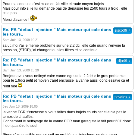
Pour ma conduite c'est mixte en fait ville et route moyen trajets .
Mais pour info si je lui demande pas de depasser les 2500 tours a froid , elle
cale pas ....
Merci d'avance !
Re: PB "defaut injection " Mais moteur qui cale dans
↓
sisco39
les tours..
Sam Juin 13, 2009 10:21
salut, moi j'ai le meme probleme sur une 2.2 dci, elle cale quand j'envoie la
pression, (STOP) j'ai changer tous les filtres et sa continue...
Re: PB "defaut injection " Mais moteur qui cale dans
↓
djo49
les tours..
Sam Juin 13, 2009 13:29
Bonjour avez vous nettoyé votre vanne egr sur le 2.2dci c le gros porblem et
pour le 1.9dci petit et moyen trajet encrasse la vanne aussi donc essayé ca et
redit moi
Re: PB "defaut injection " Mais moteur qui cale dans
↓
sevalex
les tours..
Jeu Juin 18, 2009 18:05
la vanne EGR s'encrasse si vous faites dans trajets courts car elle n'a pas le
temps de chauffés.
Concernant le nettoyage de la vanne EGR mon garagiste le fait pour 60€ donc
il doit pas être le seul.
Sinon c'est possible que ce soit un problème d'injecteurs ou de rampe