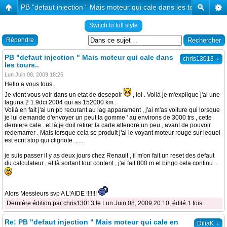
PB "defaut injection " Mais moteur qui cale dans les tours..
Switch to full style
Répondre
PB "defaut injection " Mais moteur qui cale dans
↓
chris13013
les tours..
Lun Juin 08, 2009 18:25
Hello a vous tous .
Je vient vous voir dans un etat de desepoir
, lol . Voilà je m'explique j'ai une
laguna 2 1.9dci 2004 qui as 152000 km .
Voilà en fait j'ai un pb recurant au lag apparament , j'ai m'as voiture qui lorsque
je lui demande d'envoyer un peut la gomme ' au environs de 3000 trs , cette
derniere cale . et là je doit retirer la carte attendre un peu , avant de pouvoir
redemarrer . Mais lorsque cela se produit j'ai le voyant moteur rouge sur lequel
est ecrit stop qui clignote ......
je suis passer il y as deux jours chez Renault , il m'on fait un reset des defaut
du calculateur , et là sortant tout content , j'ai fait 800 m et bingo cela continu ..
Alors Messieurs svp A L'AIDE !!!!!!!
Dernière édition par
chris13013
le Lun Juin 08, 2009 20:10, édité 1 fois.
Re: PB "defaut injection " Mais moteur qui cale en
↓
DiliaK