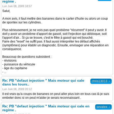
regime .
Lun Juin 08, 2009 18:57
Salut,
A mon avis, il faut mettre des bananes dans le carter d'huile ou alors un coup
de spontex sur les cylindres.
Plus sérieusement, je ne vois pas quel problème "récurrent" il peut y avoir. Il
doit y avoir un problème d'apport de gasoil, soit l'injection qui débloque, soit
l'apport d'air... Si ça se trouve, c'est le filtre à gasoil qui est bouché.
Faire des "reset" ne suffit pas. Il faut aussi interpréter les défaut affichés
(symptômes) pour établir un diagnostic. Ensuite, envisager une réparation en
conséquence.
Beaucoup de questions subsistent :
- révisions
- puissance du véhicule
- âge du capitaine
- ...
Re: PB "defaut injection " Mais moteur qui cale
↓
chris13013
dans les tours..
Lun Juin 08, 2009 20:12
Il est vrais qu'a coups de bananes on peut aller plus loin en tous cas là je suis
embeter donc si on peut m'aider je serais reconnaissant .
Re: PB "defaut injection " Mais moteur qui cale en
↓
sevalex
regime .