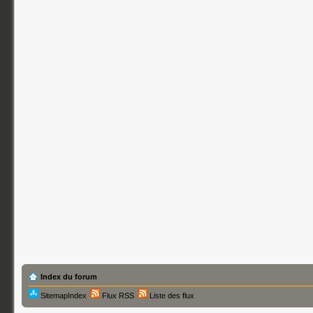
Index du forum
SitemapIndex
Flux RSS
Liste des flux