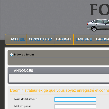
MASQUER LA NAVIGATION PRINCIPALE
MASQUER LA NAVIGATION SECONDAIRE
ACCUEIL
CONCEPT CAR
LAGUNA I
LAGUNA II
LAGUNA 
MENU PRINCIPAL
Index du forum
ANNONCES
L’administrateur exige que vous soyez enregistré et connec
Nom d’utilisateur:
Mot de passe: