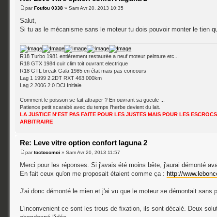
par
Foufou 0338
» Sam Avr 20, 2013 10:35
Salut,
Si tu as le mécanisme sans le moteur tu dois pouvoir monter le tien qui
R18 Turbo 1981 entièrement restaurée a neuf moteur peinture etc...
R18 GTX 1984 cuir clim toit ouvrant electrique
R18 GTL break Gala 1985 en état mais pas concours
Lag 1 1999 2.2DT RXT 463 000km
Lag 2 2006 2.0 DCI Initiale
Comment le poisson se fait attraper ? En ouvrant sa gueule ...
Patience petit scarabé avec du temps l'herbe devient du lait.
LA JUSTICE N'EST PAS FAITE POUR LES JUSTES MAIS POUR LES ESCROCS 
ARBITRAIRE
Re: Leve vitre option confort laguna 2
par
toctoccmoi
» Sam Avr 20, 2013 11:57
Merci pour les réponses. Si j'avais été moins bête, j'aurai démonté ava
En fait ceux qu'on me proposait étaient comme ça :
http://www.lebonc
J'ai donc démonté le mien et j'ai vu que le moteur se démontait sans 
L'inconvenient ce sont les trous de fixation, ils sont décalé. Deux solu