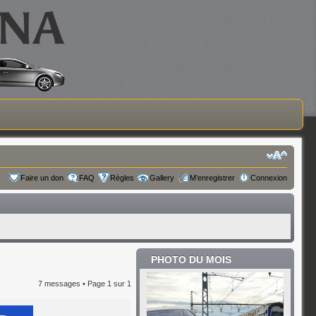
Faire un don
FAQ
Règles
Gallery
M’enregistrer
Connexion
PHOTO DU MOIS
7 messages • Page
1
sur
1