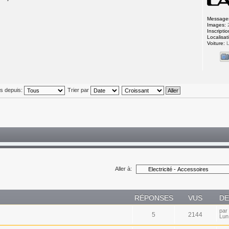
Message
Images:
Inscriptio
Localisat
Voiture:
L
és depuis:
Trier par
Aller à:
RÉPONSES
VUS
DE
par
5
2144
Lun