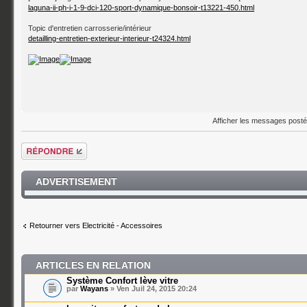
laguna-ii-ph-i-1-9-dci-120-sport-dynamique-bonsoir-t13221-450.html
Topic d'entretien carrosserie/intérieur
detailling-entretien-exterieur-interieur-t24324.html
Afficher les messages post
Répondre
ADVERTISEMENT
Retourner vers Electricité - Accessoires
ARTICLES EN RELATION
Système Confort lève vitre
par
Wayans
» Ven Juil 24, 2015 20:24