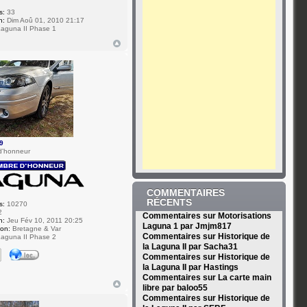
s:
33
n:
Dim Aoû 01, 2010 21:17
aguna II Phase 1
9
d'honneur
COMMENTAIRES
RÉCENTS
s:
10270
2
Commentaires sur Motorisations
n:
Jeu Fév 10, 2011 20:25
Laguna 1 par Jmjm817
ion:
Bretagne & Var
Commentaires sur Historique de
aguna II Phase 2
la Laguna II par Sacha31
Commentaires sur Historique de
la Laguna II par Hastings
Commentaires sur La carte main
libre par baloo55
Commentaires sur Historique de