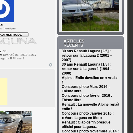
moi
uthentique
ARTICLES
RÉCENTS
30 ans Renault Laguna [2/5] :
s:
33
n:
Dim Aoû 01, 2010 21:17
retour sur la Laguna 2 (2001 –
aguna II Phase 1
2007)
30 ans Renault Laguna [1/5] :
retour sur la Laguna 1 (1994 –
2000)
Alpine : Enfin dévoilée en « vrai »
!
Concours photo Mars 2016 :
Thème libre
Concours photo février 2016 :
Thème libre
Renault : La nouvelle Alpine renaît
enfin !
Concours photo Janvier 2016 :
« Votre Laguna en fête »
Renault : Clap de fin presque
officiel pour Laguna…
Concours photo Novembre 2014 :