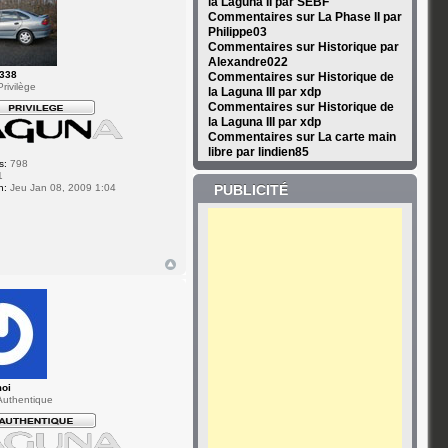
la Laguna II par SEBF
Commentaires sur La Phase II par
Philippe03
Commentaires sur Historique par
Alexandre022
0338
Commentaires sur Historique de
rivilège
la Laguna III par xdp
Commentaires sur Historique de
la Laguna III par xdp
Commentaires sur La carte main
libre par lindien85
s:
798
1
n:
Jeu Jan 08, 2009 1:04
PUBLICITÉ
moi
uthentique