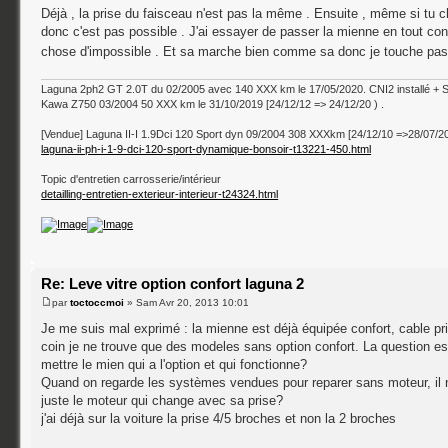
Déjà , la prise du faisceau n'est pas la même . Ensuite , même si tu ch
donc c'est pas possible . J'ai essayer de passer la mienne en tout co
chose d'impossible . Et sa marche bien comme sa donc je touche pa
Laguna 2ph2 GT 2.0T du 02/2005 avec 140 XXX km le 17/05/2020. CNI2 installé + 
Kawa Z750 03/2004 50 XXX km le 31/10/2019 [24/12/12 => 24/12/20 ) .
[Vendue] Laguna II-I 1.9Dci 120 Sport dyn 09/2004 308 XXXkm [24/12/10 =>28/07/2
laguna-ii-ph-i-1-9-dci-120-sport-dynamique-bonsoir-t13221-450.html
Topic d'entretien carrosserie/intérieur
detailling-entretien-exterieur-interieur-t24324.html
Re: Leve vitre option confort laguna 2
par
toctoccmoi
» Sam Avr 20, 2013 10:01
Je me suis mal exprimé : la mienne est déjà équipée confort, cable prise
coin je ne trouve que des modeles sans option confort. La question est
mettre le mien qui a l'option et qui fonctionne?
Quand on regarde les systèmes vendues pour reparer sans moteur, il 
juste le moteur qui change avec sa prise?
j'ai déjà sur la voiture la prise 4/5 broches et non la 2 broches