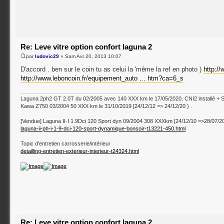
Re: Leve vitre option confort laguna 2
par
ludovic29
» Sam Avr 20, 2013 10:07
D'accord . ben sur le coin tu as celui la 'même la ref en photo )
http:/
http://www.leboncoin.fr/equipement_auto ... htm?ca=6_s
Laguna 2ph2 GT 2.0T du 02/2005 avec 140 XXX km le 17/05/2020. CNI2 installé + 
Kawa Z750 03/2004 50 XXX km le 31/10/2019 [24/12/12 => 24/12/20 ) .
[Vendue] Laguna II-I 1.9Dci 120 Sport dyn 09/2004 308 XXXkm [24/12/10 =>28/07/2
laguna-ii-ph-i-1-9-dci-120-sport-dynamique-bonsoir-t13221-450.html
Topic d'entretien carrosserie/intérieur
detailling-entretien-exterieur-interieur-t24324.html
Re: Leve vitre option confort laguna 2