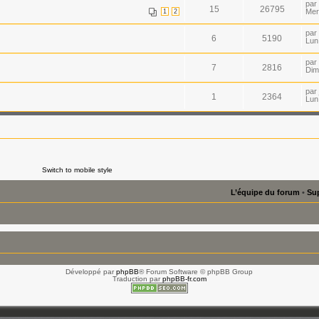
par
15
26795
Mer
1
2
par
6
5190
Lun
par
7
2816
Dim
par
1
2364
Lun
Switch to mobile style
L’équipe du forum
•
Sup
Développé par
phpBB
® Forum Software © phpBB Group
Traduction par
phpBB-fr.com