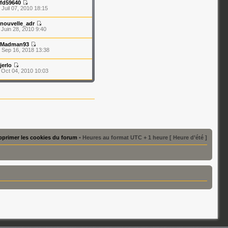
fd59640
 Juil 07, 2010 18:15
nouvelle_adr
 Juin 28, 2010 9:40
Madman93
 Sep 16, 2018 13:38
jerlo
 Oct 04, 2010 10:03
primer les cookies du forum
• Heures au format UTC + 1 heure [ Heure d’été ]