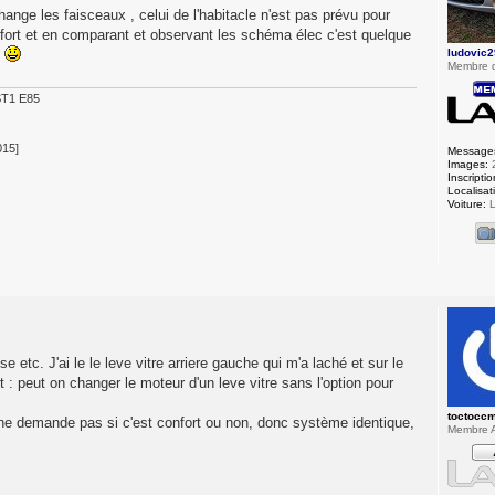
ange les faisceaux , celui de l'habitacle n'est pas prévu pour
nfort et en comparant et observant les schéma élec c'est quelque
ludovic2
s
Membre 
ST1 E85
015]
Message
Images:
Inscriptio
Localisat
Voiture:
L
 etc. J'ai le le leve vitre arriere gauche qui m'a laché et sur le
 : peut on changer le moteur d'un leve vitre sans l'option pour
toctocc
ne demande pas si c'est confort ou non, donc système identique,
Membre A