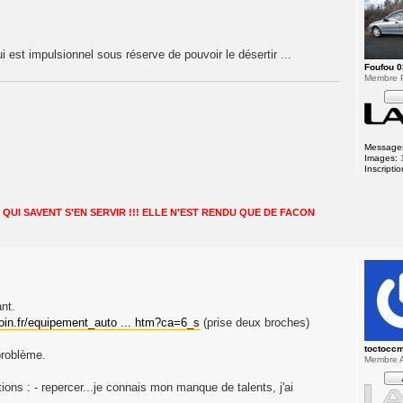
 est impulsionnel sous réserve de pouvoir le désertir ...
Foufou 
Membre P
Message
Images:
Inscriptio
QUI SAVENT S'EN SERVIR !!! ELLE N'EST RENDU QUE DE FACON
nt.
oin.fr/equipement_auto ... htm?ca=6_s
(prise deux broches)
toctocc
problème.
Membre A
tions : - repercer...je connais mon manque de talents, j'ai