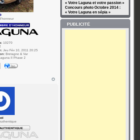
« Votre Laguna et votre passion »
Concours photo Octobre 2014 :
« Votre Laguna en sépia »
9
d'honneur
PUBLICITÉ
s:
10270
2
n:
Jeu Fév 10, 2011 20:25
ion:
Bretagne & Var
aguna II Phase 2
moi
uthentique