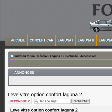
MASQUER LA NAVIGATION PRINCIPALE
MASQUER LA NAVIGATION SECONDAIRE
ACCUEIL
CONCEPT CAR
LAGUNA I
LAGUNA II
LAGUNA 
MENU PRINCIPAL
Index du forum
‹
Général
‹
Laguna II
‹
Electricité - Accessoires
ANNONCES
Leve vitre option confort laguna 2
Répondre
Leve vitre option confort laguna 2