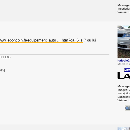
Message
Inscriptio
Voiture:
L
/www.leboncoin.fr/equipement_auto ... htm?ca=6_s
? ou lui
ST1 E85
ludovic2
Membre 
015]
Message
Images:
Inscriptio
Localisat
Voiture:
L