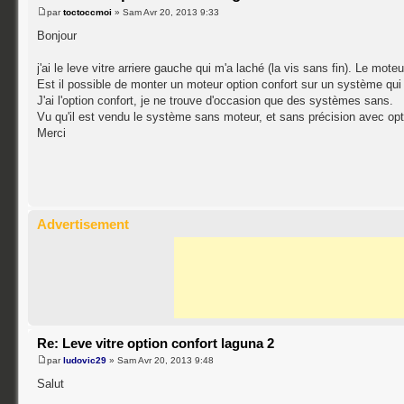
par
toctoccmoi
» Sam Avr 20, 2013 9:33
Bonjour
j'ai le leve vitre arriere gauche qui m'a laché (la vis sans fin). Le mot
Est il possible de monter un moteur option confort sur un système qui 
J'ai l'option confort, je ne trouve d'occasion que des systèmes sans.
Vu qu'il est vendu le système sans moteur, et sans précision avec opt
Merci
Advertisement
Re: Leve vitre option confort laguna 2
par
ludovic29
» Sam Avr 20, 2013 9:48
Salut