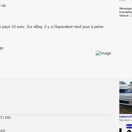
e du
Message
Inscriptio
Voiture:
L
i payé 10 euro. Sur eBay, il y a l'équivalent neuf pour à peine
ludovic2
ST1 E85
Membre 
015]