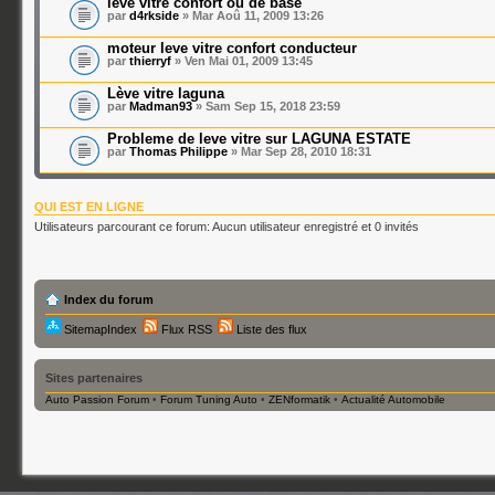
leve vitre confort ou de base
par
d4rkside
» Mar Aoû 11, 2009 13:26
moteur leve vitre confort conducteur
par
thierryf
» Ven Mai 01, 2009 13:45
Lève vitre laguna
par
Madman93
» Sam Sep 15, 2018 23:59
Probleme de leve vitre sur LAGUNA ESTATE
par
Thomas Philippe
» Mar Sep 28, 2010 18:31
QUI EST EN LIGNE
Utilisateurs parcourant ce forum: Aucun utilisateur enregistré et 0 invités
Index du forum
SitemapIndex
Flux RSS
Liste des flux
Sites partenaires
Auto Passion Forum
•
Forum Tuning Auto
•
ZENformatik
•
Actualité Automobile