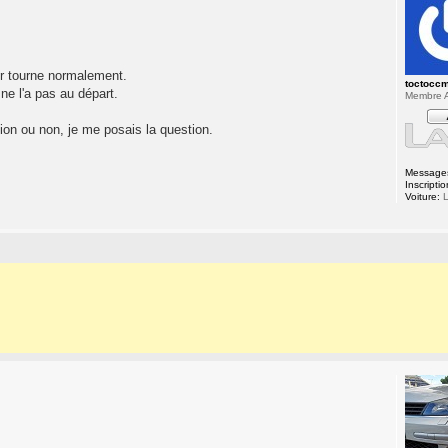
eur tourne normalement.
toctocc
ne l'a pas au départ.
Membre A
ion ou non, je me posais la question.
Message
Inscriptio
Voiture:
L