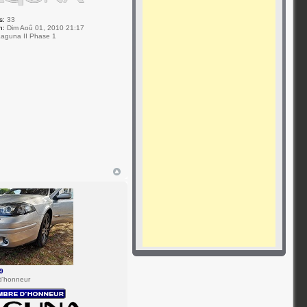
s:
33
n:
Dim Aoû 01, 2010 21:17
aguna II Phase 1
9
d'honneur