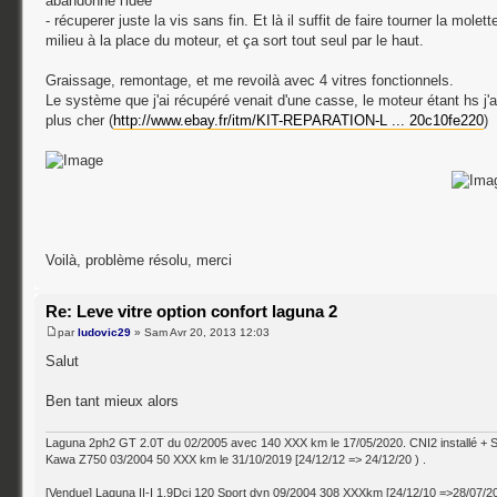
abandonné l'idée
- récuperer juste la vis sans fin. Et là il suffit de faire tourner la molett
milieu à la place du moteur, et ça sort tout seul par le haut.
Graissage, remontage, et me revoilà avec 4 vitres fonctionnels.
Le système que j'ai récupéré venait d'une casse, le moteur étant hs j'a
plus cher (
http://www.ebay.fr/itm/KIT-REPARATION-L ... 20c10fe220
)
Voilà, problème résolu, merci
Re: Leve vitre option confort laguna 2
par
ludovic29
» Sam Avr 20, 2013 12:03
Salut
Ben tant mieux alors
Laguna 2ph2 GT 2.0T du 02/2005 avec 140 XXX km le 17/05/2020. CNI2 installé + 
Kawa Z750 03/2004 50 XXX km le 31/10/2019 [24/12/12 => 24/12/20 ) .
[Vendue] Laguna II-I 1.9Dci 120 Sport dyn 09/2004 308 XXXkm [24/12/10 =>28/07/2