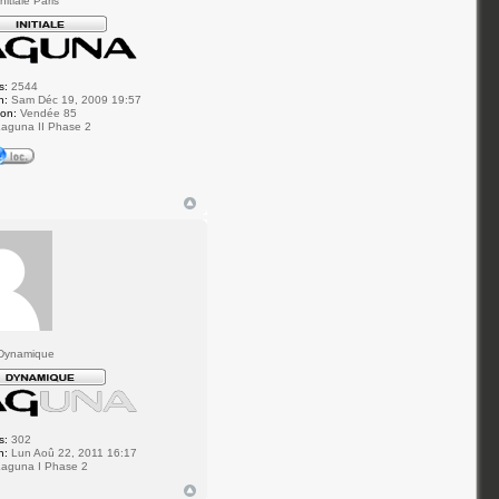
itiale Paris
s:
2544
n:
Sam Déc 19, 2009 19:57
ion:
Vendée 85
aguna II Phase 2
Dynamique
s:
302
n:
Lun Aoû 22, 2011 16:17
aguna I Phase 2