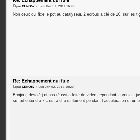
Re: Echappement qui fuie
par
CENO57
» Sam Déc 31, 2011 16:40
Non ceux qui fixe le pot au catalyseur, 2 ecrous a clé de 10, sur les tig
Re: Echappement qui fuie
par
CENO57
» Lun Jan 02, 2012 16:20
Bonjour, desolé j ai pas réussi a faire de video cependant je voulais ju
se fait entendre ? c est a dire sifflement pendant l accélération et un 