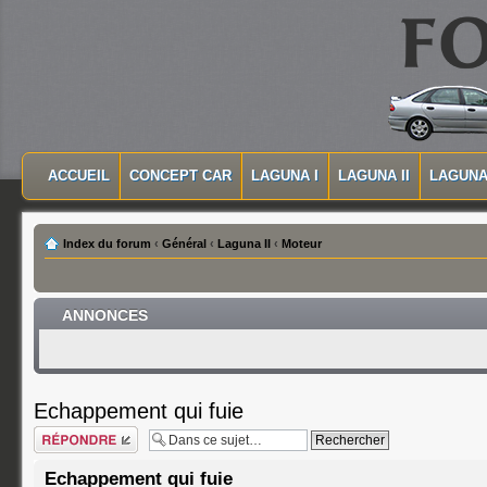
MASQUER LA NAVIGATION PRINCIPALE
MASQUER LA NAVIGATION SECONDAIRE
ACCUEIL
CONCEPT CAR
LAGUNA I
LAGUNA II
LAGUNA 
MENU PRINCIPAL
Index du forum
‹
Général
‹
Laguna II
‹
Moteur
ANNONCES
Echappement qui fuie
Répondre
Echappement qui fuie