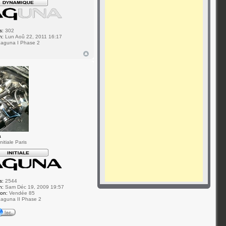
s:
302
n:
Lun Aoû 22, 2011 16:17
aguna I Phase 2
a
itiale Paris
s:
2544
n:
Sam Déc 19, 2009 19:57
ion:
Vendée 85
aguna II Phase 2