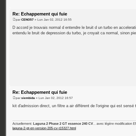
Re: Echappement qui fuie
par
CENO57
» Lun Jan 02, 2012 16:55
D accord je trouvais normal d entendre le bruit d un turbo en accelerat
entendu le bruit de depression du turbo, je croyait ca normal, sinon pie
Re: Echappement qui fuie
par
siembida
» Lun Jan 02, 2012 16:57
kit d'admission direct, un filtre a air différent de l'origine qui est sen
Actuellement:
Laguna 2 Phase 2 GT essence 240 CV
... avec légère modification
laguna-2-gt-en-version-205-cv-t15327.html