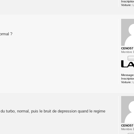
Inscriptio
Voiture:
L
ormal ?
CENO57
Membre 
Message
Inscriptio
Voiture:
L
 du turbo, normal, puis le bruit de depression quand le regime
CENO57
Membre 