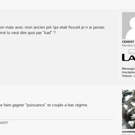
ion mais avec mon ancien pot 'qui etait fissuré je n ai jamais
rrot tu veut dire quoi par "kad" ?
CENO57
Membre 
Message
Inscriptio
Voiture:
L
sé te faire gagner "puissance" et couple a bas régime.
 ENJOY
siembid