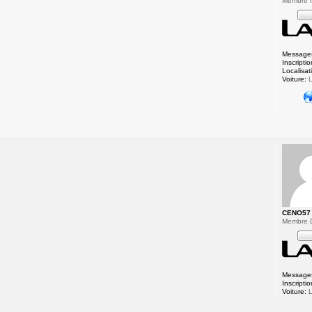
Membre In
Message
Inscriptio
Localisat
Voiture:
L
CENO57
Membre 
Message
Inscriptio
Voiture:
L