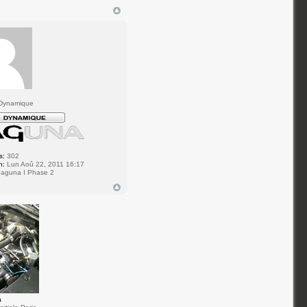
Dynamique
s:
302
n:
Lun Aoû 22, 2011 16:17
aguna I Phase 2
a