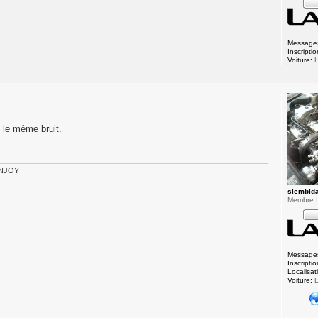
Message
Inscriptio
Voiture:
L
s le même bruit.
 ENJOY
siembid
Membre In
Message
Inscriptio
Localisat
Voiture:
L