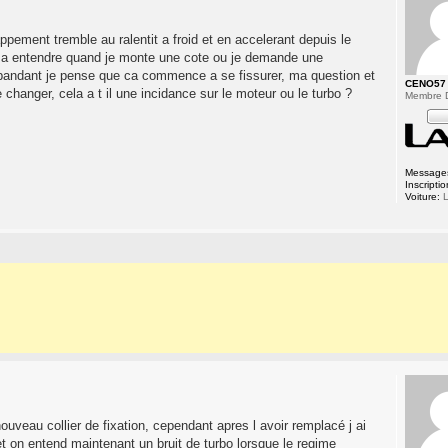
appement tremble au ralentit a froid et en accelerant depuis le
e a entendre quand je monte une cote ou je demande une
r cepandant je pense que ca commence a se fissurer, ma question et
CENO57
e changer, cela a t il une incidance sur le moteur ou le turbo ?
Membre 
Message
Inscriptio
Voiture:
L
uveau collier de fixation, cependant apres l avoir remplacé j ai
fet on entend maintenant un bruit de turbo lorsque le regime