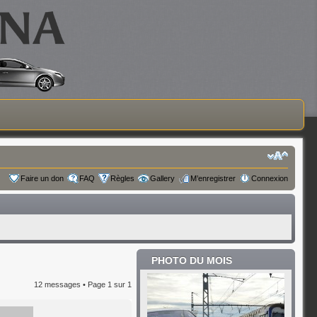
Faire un don
FAQ
Règles
Gallery
M’enregistrer
Connexion
PHOTO DU MOIS
12 messages • Page
1
sur
1