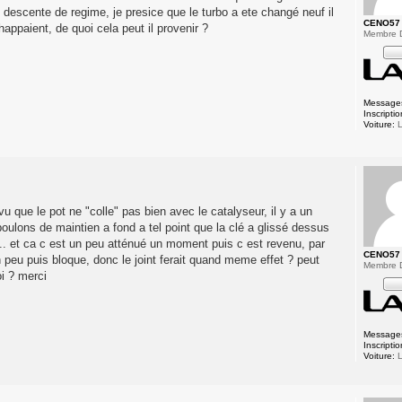
 descente de regime, je presice que le turbo a ete changé neuf il
CENO57
appaient, de quoi cela peut il provenir ?
Membre 
Message
Inscriptio
Voiture:
L
 vu que le pot ne "colle" pas bien avec le catalyseur, il y a un
 boulons de maintien a fond a tel point que la clé a glissé dessus
... et ca c est un peu atténué un moment puis c est revenu, par
CENO57
un peu puis bloque, donc le joint ferait quand meme effet ? peut
Membre 
oi ? merci
Message
Inscriptio
Voiture:
L