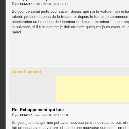
par
CENO57
» Lun Déc 26, 2011 12:17
Bonjour ce serait juste pour savoir, depuis que j ai la voiture mon ech
ralenti, probleme connu de la tresse, or depuis le temps je commenc
acceleration un brouuuuu de l interieur et depuis l exterieur.... lege
la suivante, si il fuie comme je doit attendre quelques jours avant de l
merci
Advertisement
Re: Echappement qui fuie
par
CENO57
» Ven Déc 30, 2011 15:50
Bonjour, j ai changé mon pot avec nouveau joint , nouveau ecrous et no
fait un essai avec la voiture, et j ai eu une mauvaise surprise... en ef