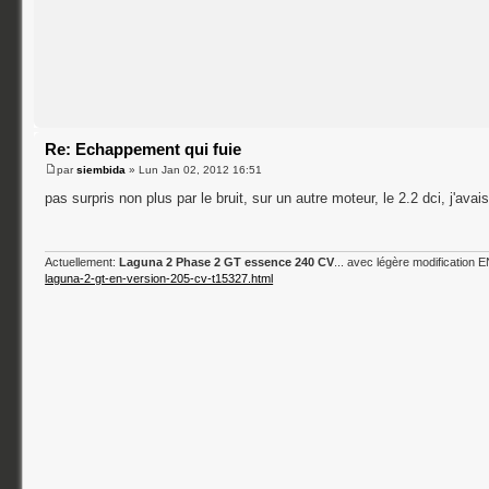
Re: Echappement qui fuie
par
siembida
» Lun Jan 02, 2012 16:51
pas surpris non plus par le bruit, sur un autre moteur, le 2.2 dci, j'avai
Actuellement:
Laguna 2 Phase 2 GT essence 240 CV
... avec légère modification
laguna-2-gt-en-version-205-cv-t15327.html