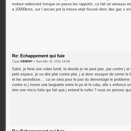
moteur redescent lorsque on passe les rapports, ca fait un wiouuuu en
a 10000kms, sur l ancien pot la tresse etait fissuré donc des gaz s ech
Re: Echappement qui fuie
par
CENO57
» Sam Déc 31, 2011 16:08
Salut, je ferai une video lundi, la desole je ne peut pas, par contre j ai
petit espace, je ve dire plat contre plat, j ai donc essayer de serrer le
et les arrondisse.... ca se sera pour le jour du demontage le probleme
contre si j insere une languette entre le po et le cata, elle s enfonce 
etre une micro fuite qui fait que j entend le turbo ? vous en pensez qu