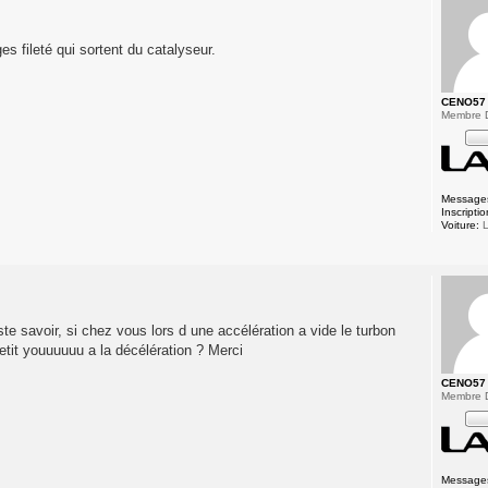
es fileté qui sortent du catalyseur.
CENO57
Membre 
Message
Inscriptio
Voiture:
L
ste savoir, si chez vous lors d une accélération a vide le turbon
petit youuuuuu a la décélération ? Merci
CENO57
Membre 
Message