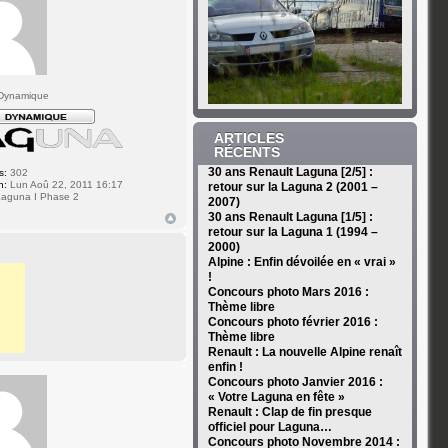
Dynamique
ARTICLES
RÉCENTS
30 ans Renault Laguna [2/5] :
s:
302
n:
Lun Aoû 22, 2011 16:17
retour sur la Laguna 2 (2001 –
aguna I Phase 2
2007)
30 ans Renault Laguna [1/5] :
retour sur la Laguna 1 (1994 –
2000)
Alpine : Enfin dévoilée en « vrai »
!
Concours photo Mars 2016 :
Thème libre
Concours photo février 2016 :
Thème libre
Renault : La nouvelle Alpine renaît
enfin !
Concours photo Janvier 2016 :
« Votre Laguna en fête »
Renault : Clap de fin presque
officiel pour Laguna…
Concours photo Novembre 2014 :