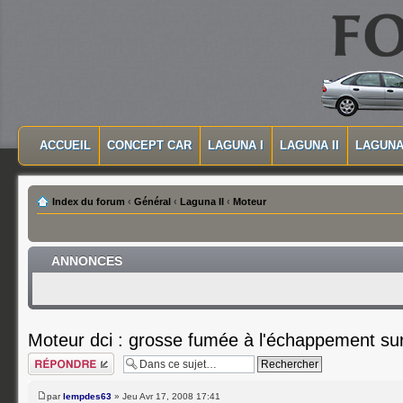
MASQUER LA NAVIGATION PRINCIPALE
MASQUER LA NAVIGATION SECONDAIRE
ACCUEIL
CONCEPT CAR
LAGUNA I
LAGUNA II
LAGUNA 
MENU PRINCIPAL
Index du forum
‹
Général
‹
Laguna II
‹
Moteur
ANNONCES
Moteur dci : grosse fumée à l'échappement su
Répondre
par
lempdes63
» Jeu Avr 17, 2008 17:41