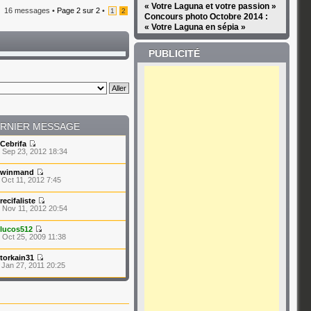
« Votre Laguna et votre passion »
16 messages •
Page
2
sur
2
•
1
2
Concours photo Octobre 2014 :
« Votre Laguna en sépia »
PUBLICITÉ
RNIER MESSAGE
Cebrifa
 Sep 23, 2012 18:34
winmand
 Oct 11, 2012 7:45
recifaliste
 Nov 11, 2012 20:54
lucos512
 Oct 25, 2009 11:38
torkain31
 Jan 27, 2011 20:25