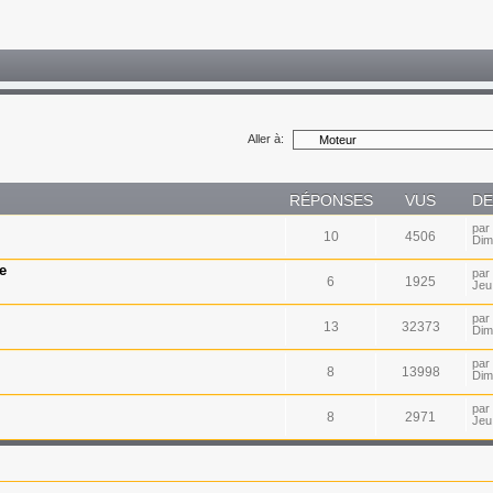
Aller à:
RÉPONSES
VUS
DE
par
10
4506
Dim
e
par
6
1925
Jeu
par
13
32373
Dim
par
8
13998
Dim
par
8
2971
Jeu