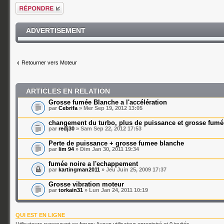
Répondre
ADVERTISEMENT
Retourner vers Moteur
ARTICLES EN RELATION
Grosse fumée Blanche a l'accélération
par
Cebrifa
» Mer Sep 19, 2012 13:05
changement du turbo, plus de puissance et grosse fumé
par
redj30
» Sam Sep 22, 2012 17:53
Perte de puissance + grosse fumee blanche
par
lim 94
» Dim Jan 30, 2011 19:34
fumée noire a l'echappement
par
kartingman2011
» Jeu Juin 25, 2009 17:37
Grosse vibration moteur
par
torkain31
» Lun Jan 24, 2011 10:19
QUI EST EN LIGNE