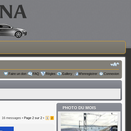
Faire un don
FAQ
Règles
Gallery
M’enregistrer
Connexion
PHOTO DU MOIS
16 messages •
Page
2
sur
2
•
1
2