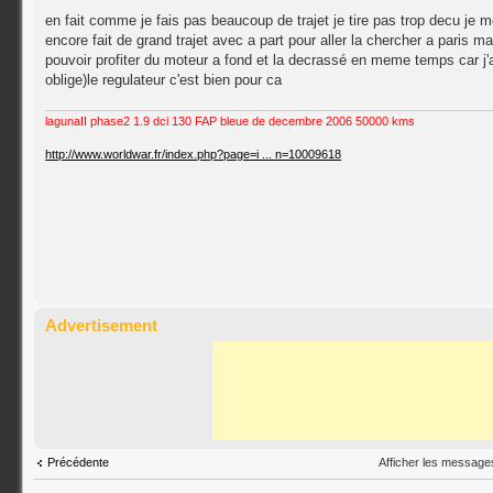
en fait comme je fais pas beaucoup de trajet je tire pas trop decu je m
encore fait de grand trajet avec a part pour aller la chercher a paris 
pouvoir profiter du moteur a fond et la decrassé en meme temps car j
oblige)le regulateur c'est bien pour ca
lagunaII phase2 1.9 dci 130 FAP bleue de decembre 2006 50000 kms
http://www.worldwar.fr/index.php?page=i ... n=10009618
Advertisement
Afficher les message
Précédente