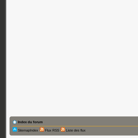
Index du forum
SitemapIndex
Flux RSS
Liste des flux