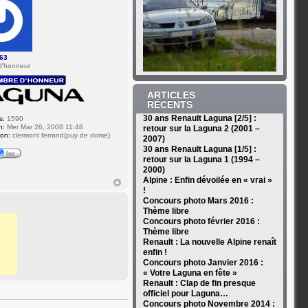
63
d'honneur
ARTICLES
RÉCENTS
30 ans Renault Laguna [2/5] :
s:
1590
n:
Mer Mar 26, 2008 11:48
retour sur la Laguna 2 (2001 –
ion:
clermont ferrand(puy de dome)
2007)
30 ans Renault Laguna [1/5] :
retour sur la Laguna 1 (1994 –
2000)
Alpine : Enfin dévoilée en « vrai »
!
Concours photo Mars 2016 :
Thème libre
Concours photo février 2016 :
Thème libre
Renault : La nouvelle Alpine renaît
enfin !
Concours photo Janvier 2016 :
« Votre Laguna en fête »
Renault : Clap de fin presque
officiel pour Laguna…
Concours photo Novembre 2014 :