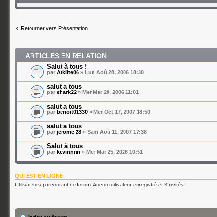
Retourner vers Présentation
ARTICLES EN RELATION
Salut à tous !
par
Arklite06
» Lun Aoû 28, 2006 18:30
salut a tous
par
shark22
» Mer Mar 29, 2006 11:01
salut a tous
par
benoit01330
» Mer Oct 17, 2007 18:50
salut a tous
par
jerome 28
» Sam Aoû 11, 2007 17:38
Salut à tous
par
kevinnnn
» Mer Mar 25, 2026 10:51
QUI EST EN LIGNE
Utilisateurs parcourant ce forum: Aucun utilisateur enregistré et 3 invités