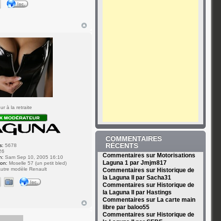
r à la retraite
COMMENTAIRES
RÉCENTS
s:
5678
26
Commentaires sur Motorisations
n:
Sam Sep 10, 2005 16:10
Laguna 1 par Jmjm817
ion:
Moselle 57 (un petit bled)
utre modèle Renault
Commentaires sur Historique de
la Laguna II par Sacha31
Commentaires sur Historique de
la Laguna II par Hastings
Commentaires sur La carte main
libre par baloo55
Commentaires sur Historique de