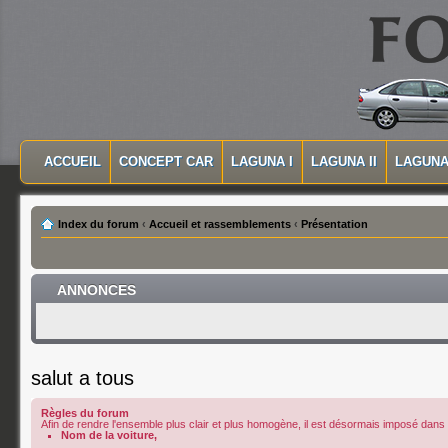
MASQUER LA NAVIGATION PRINCIPALE
MASQUER LA NAVIGATION SECONDAIRE
ACCUEIL
CONCEPT CAR
LAGUNA I
LAGUNA II
LAGUNA 
MENU PRINCIPAL
Index du forum
‹
Accueil et rassemblements
‹
Présentation
ANNONCES
salut a tous
Règles du forum
Afin de rendre l'ensemble plus clair et plus homogène, il est désormais imposé dans le
Nom de la voiture,