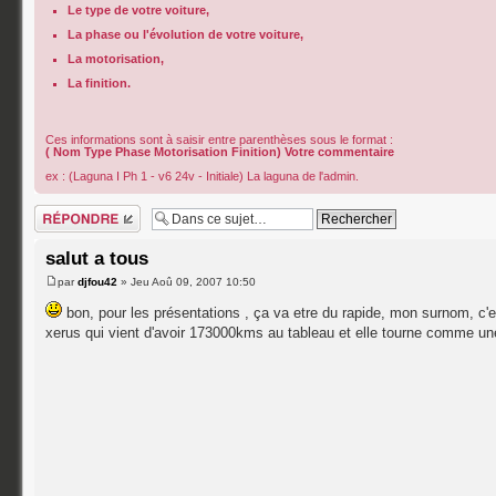
Le type de votre voiture,
La phase ou l'évolution de votre voiture,
La motorisation,
La finition.
Ces informations sont à saisir entre parenthèses sous le format :
( Nom Type Phase Motorisation Finition) Votre commentaire
ex : (Laguna I Ph 1 - v6 24v - Initiale) La laguna de l'admin.
Répondre
salut a tous
par
djfou42
» Jeu Aoû 09, 2007 10:50
bon, pour les présentations , ça va etre du rapide, mon surnom, c'
xerus qui vient d'avoir 173000kms au tableau et elle tourne comme un