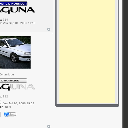
s:
714
n:
Ven Sep 01, 2006 11:18
Dynamique
s:
312
1
n:
Jeu Juil 20, 2006 19:52
ion:
nord