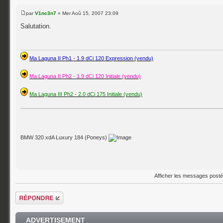
par
V1nc3n7
» Mer Aoû 15, 2007 23:09
Salutation.
Ma Laguna II Ph1 - 1.9 dCi 120 Expression (vendu)
Ma Laguna II Ph2 - 1.9 dCi 120 Initiale (vendu)
Ma Laguna III Ph2 - 2.0 dCi 175 Initiale (vendu)
BMW 320 xdA Luxury 184 (Poneys)
Afficher les messages post
Répondre
ADVERTISEMENT