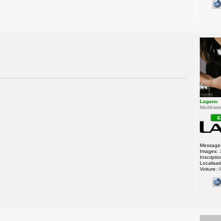
Laganu
Modérateu
Message
Images:
Inscriptio
Localisat
Voiture:
A