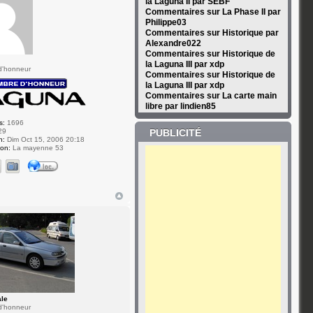
la Laguna II par SEBF
Commentaires sur La Phase II par
Philippe03
Commentaires sur Historique par
Alexandre022
Commentaires sur Historique de
la Laguna III par xdp
d'honneur
Commentaires sur Historique de
la Laguna III par xdp
Commentaires sur La carte main
libre par lindien85
s:
1696
29
PUBLICITÉ
n:
Dim Oct 15, 2006 20:18
ion:
La mayenne 53
ale
d'honneur