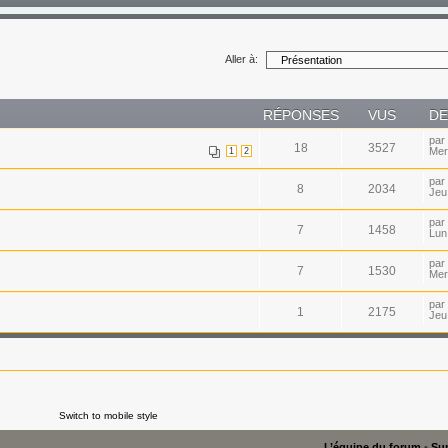
Aller à:
RÉPONSES
VUS
DE
par
18
3527
Mer
1
2
par
8
2034
Jeu
par
7
1458
Lun
par
7
1530
Mer
par
1
2175
Jeu
Switch to mobile style
L’équipe du forum
•
Sup