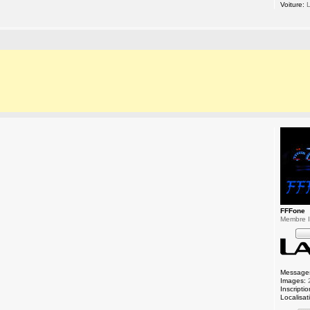
Voiture:
L
FFFone
Membre In
Message
Images:
Inscriptio
Localisat