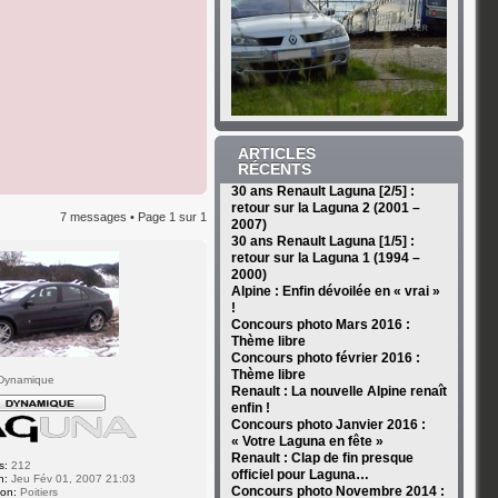
ARTICLES
RÉCENTS
30 ans Renault Laguna [2/5] :
retour sur la Laguna 2 (2001 –
7 messages • Page
1
sur
1
2007)
30 ans Renault Laguna [1/5] :
retour sur la Laguna 1 (1994 –
2000)
Alpine : Enfin dévoilée en « vrai »
!
Concours photo Mars 2016 :
Thème libre
Concours photo février 2016 :
Thème libre
Dynamique
Renault : La nouvelle Alpine renaît
enfin !
Concours photo Janvier 2016 :
« Votre Laguna en fête »
Renault : Clap de fin presque
s:
212
officiel pour Laguna…
n:
Jeu Fév 01, 2007 21:03
Concours photo Novembre 2014 :
ion:
Poitiers