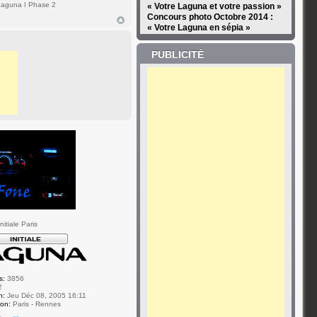
aguna I Phase 2
« Votre Laguna et votre passion »
Concours photo Octobre 2014 :
« Votre Laguna en sépia »
PUBLICITÉ
itiale Paris
s:
3856
2
n:
Jeu Déc 08, 2005 16:11
ion:
Paris - Rennes