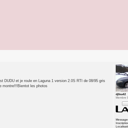
est DUDU et je roule en Laguna 1 version 2.0S RTI de 08/95 gris
e montre!!!Bientot les photos
djfou42
Membre 
Message
Inscriptio
Localisat