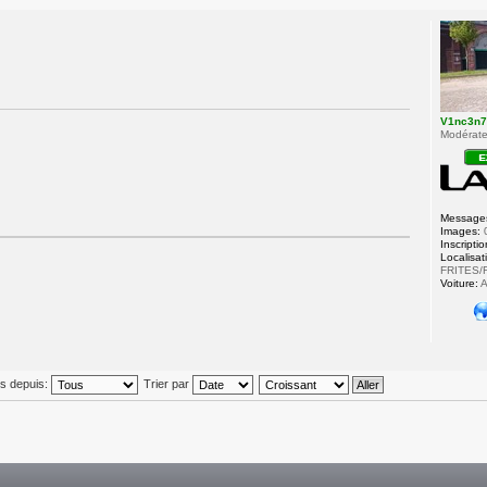
V1nc3n
Modérateu
Message
Images:
Inscriptio
Localisat
FRITES/
Voiture:
A
és depuis:
Trier par