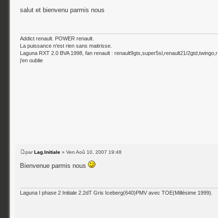
salut et bienvenu parmis nous
Addict renault. POWER renault.
La puissance n'est rien sans maitrisse.
Laguna RXT 2.0 BVA 1998, fan renault : renault9gts,super5sl,renault21/2gtd,twingo
j'en oublie
par
Lag.Initiale
» Ven Aoû 10, 2007 19:48
Bienvenue parmis nous
Laguna I phase 2 Initiale 2.2dT Gris Iceberg(640)PMV avec TOE(Millésime 1999).