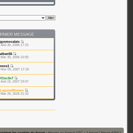
RNIER MESSAGE
gysmocalais
 Aoû 30, 2006 17:15
alban56
 Mar 30, 2006 10:50
ness1
 Nov 05, 2007 17:18
V1nc3n7
 Aoû 15, 2007 23:07
LagunaWomen
 Mar 26, 2026 21:32
primer les cookies du forum
• Heures au format UTC + 1 heure [ Heure d’été ]