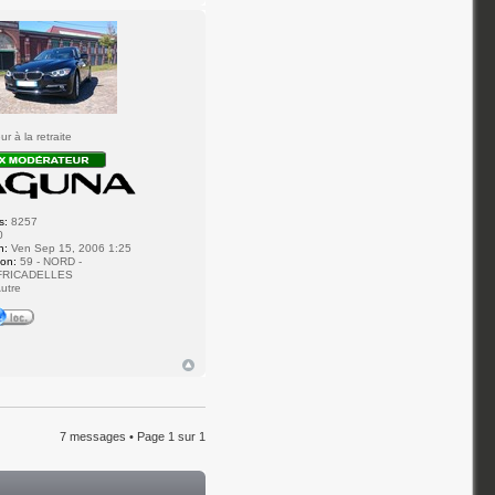
7
r à la retraite
s:
8257
0
n:
Ven Sep 15, 2006 1:25
ion:
59 - NORD -
FRICADELLES
utre
7 messages • Page
1
sur
1