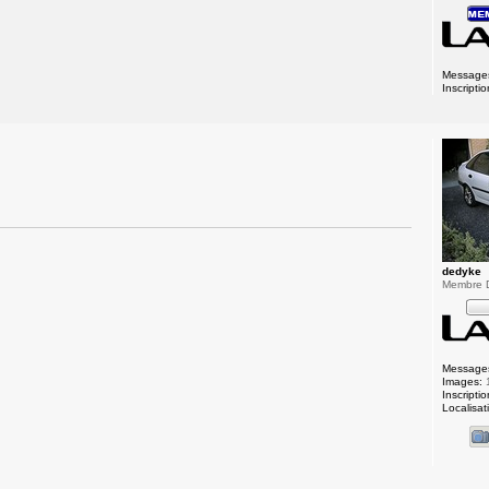
Message
Inscriptio
dedyke
Membre 
Message
Images:
Inscriptio
Localisat