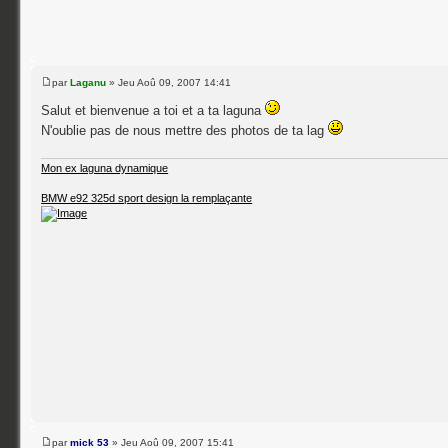
par
Laganu
» Jeu Aoû 09, 2007 14:41
Salut et bienvenue a toi et a ta laguna
N'oublie pas de nous mettre des photos de ta lag
Mon ex laguna dynamique
BMW e92 325d sport design la remplaçante
par
mick 53
» Jeu Aoû 09, 2007 15:41