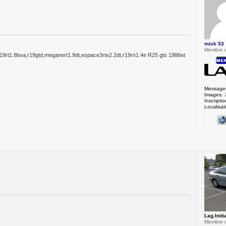
mick 53
Membre 
,r19rt1.8bva,r19gtd,meganert1.9dt,espace3rte2.2dt,r19rn1.4e R25 gts 1986et
Message
Images:
Inscriptio
Localisat
Lag.Initi
Membre 