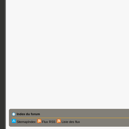
Index du forum
SitemapIndex
Flux RSS
Liste des flux