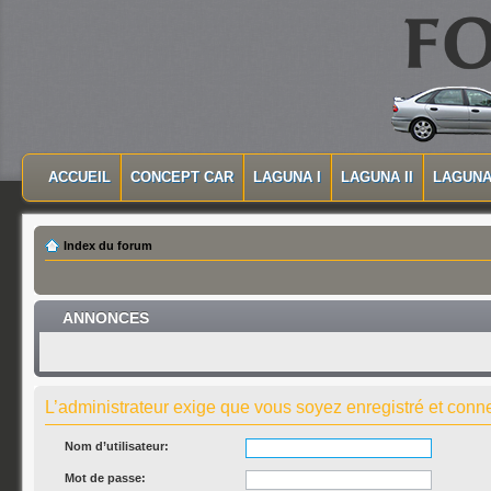
MASQUER LA NAVIGATION PRINCIPALE
MASQUER LA NAVIGATION SECONDAIRE
ACCUEIL
CONCEPT CAR
LAGUNA I
LAGUNA II
LAGUNA 
MENU PRINCIPAL
Index du forum
ANNONCES
L’administrateur exige que vous soyez enregistré et connec
Nom d’utilisateur:
Mot de passe: