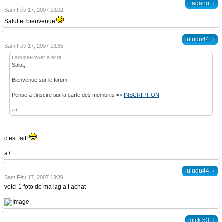
↓
Laganu
Sam Fév 17, 2007 13:02
Salut et bienvenue
↓
luludu44
Sam Fév 17, 2007 13:35
LagunaPower a écrit:
Salut,
Bienvenue sur le forum,
Pense à t'inscire sur la carte des membres =>
INSCRIPTION
a+
c est fait!
a++
↓
luludu44
Sam Fév 17, 2007 13:39
voici 1 foto de ma lag a l achat
↓
mick 53