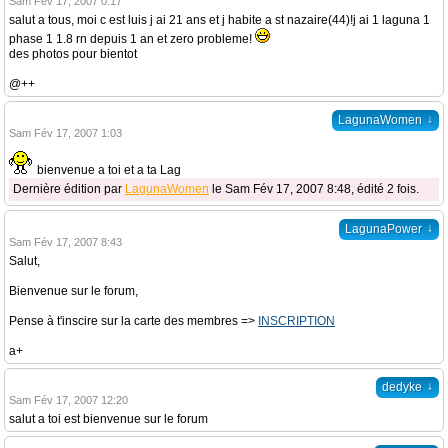
Sam Fév 17, 2007 0:17
salut a tous, moi c est luis j ai 21 ans et j habite a st nazaire(44)!j ai 1 laguna 1
phase 1 1.8 rn depuis 1 an et zero probleme!
des photos pour bientot
@++
↓
LagunaWomen
Sam Fév 17, 2007 1:03
bienvenue a toi et a ta Lag
Dernière édition par
LagunaWomen
le Sam Fév 17, 2007 8:48, édité 2 fois.
↓
LagunaPower
Sam Fév 17, 2007 8:43
Salut,
Bienvenue sur le forum,
Pense à t'inscire sur la carte des membres =>
INSCRIPTION
a+
↓
dedyke
Sam Fév 17, 2007 12:20
salut a toi est bienvenue sur le forum