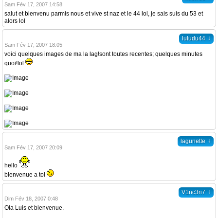
Sam Fév 17, 2007 14:58
salut et bienvenu parmis nous et vive st naz et le 44 lol, je sais suis du 53 et
alors lol
↓
luludu44
Sam Fév 17, 2007 18:05
voici quelques images de ma la lag!sont toutes recentes; quelques minutes
quoi!lol
↓
lagunette
Sam Fév 17, 2007 20:09
hello
bienvenue a toi
↓
V1nc3n7
Dim Fév 18, 2007 0:48
Ola Luis et bienvenue.