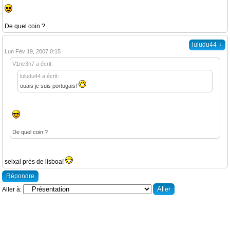
De quel coin ?
↓
luludu44
Lun Fév 19, 2007 0:15
V1nc3n7 a écrit:
luludu44 a écrit:
ouais je suis portugais!
De quel coin ?
seixal près de lisboa!
Répondre
Aller à: