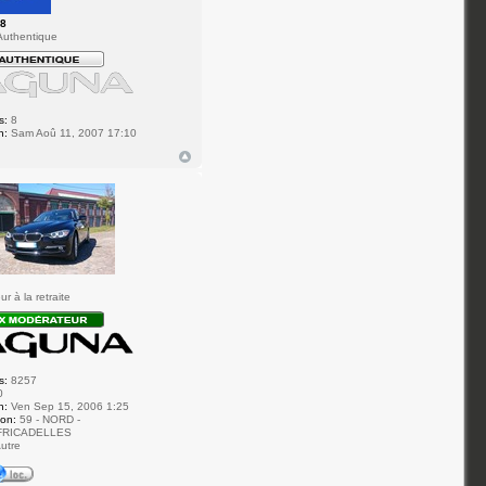
28
uthentique
s:
8
n:
Sam Aoû 11, 2007 17:10
7
r à la retraite
s:
8257
0
n:
Ven Sep 15, 2006 1:25
ion:
59 - NORD -
FRICADELLES
utre