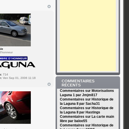
ale
d'honneur
s:
714
n:
Ven Sep 01, 2006 11:18
COMMENTAIRES
RÉCENTS
Commentaires sur Motorisations
Laguna 1 par Jmjm817
Commentaires sur Historique de
la Laguna II par Sacha31
Commentaires sur Historique de
la Laguna II par Hastings
Commentaires sur La carte main
libre par baloo55
Commentaires sur Historique de