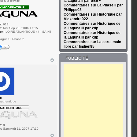
la Laguna II par SEBF
r à la retraite
Commentaires sur La Phase II par
Philippe03
Commentaires sur Historique par
Alexandre022
Commentaires sur Historique de
s:
618
la Laguna III par xdp
n:
Mer Sep 20, 2006 17:15
ion:
LOIRE ATLANTIQUE 44 - SAINT
Commentaires sur Historique de
E
la Laguna III par xdp
aguna I Phase 2
Commentaires sur La carte main
libre par lindien85
PUBLICITÉ
28
uthentique
s:
8
n:
Sam Aoû 11, 2007 17:10