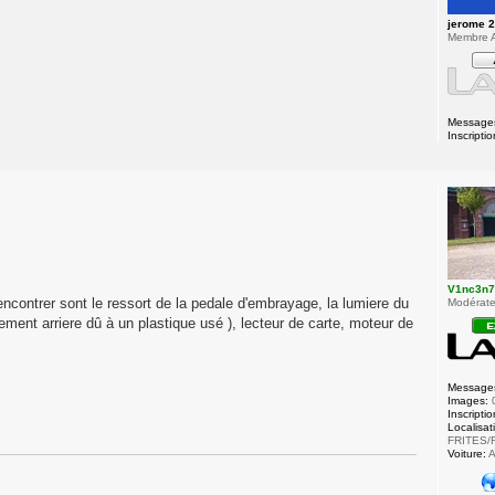
jerome 
Membre A
Message
Inscriptio
V1nc3n
ncontrer sont le ressort de la pedale d'embrayage, la lumiere du
Modérateu
uement arriere dû à un plastique usé ), lecteur de carte, moteur de
Message
Images:
Inscriptio
Localisat
FRITES/
Voiture:
A