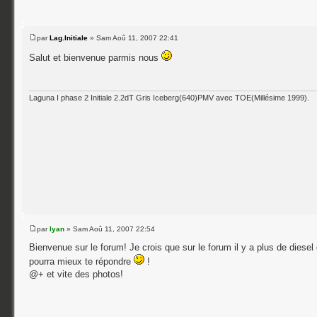
par
Lag.Initiale
» Sam Aoû 11, 2007 22:41
Salut et bienvenue parmis nous
Laguna I phase 2 Initiale 2.2dT Gris Iceberg(640)PMV avec TOE(Millésime 1999).
par
lyan
» Sam Aoû 11, 2007 22:54
Bienvenue sur le forum! Je crois que sur le forum il y a plus de dies
pourra mieux te répondre
!
@+ et vite des photos!