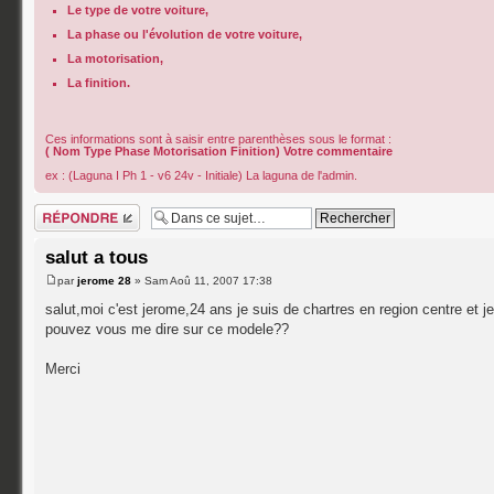
Le type de votre voiture,
La phase ou l'évolution de votre voiture,
La motorisation,
La finition.
Ces informations sont à saisir entre parenthèses sous le format :
( Nom Type Phase Motorisation Finition) Votre commentaire
ex : (Laguna I Ph 1 - v6 24v - Initiale) La laguna de l'admin.
Répondre
salut a tous
par
jerome 28
» Sam Aoû 11, 2007 17:38
salut,moi c'est jerome,24 ans je suis de chartres en region centre et 
pouvez vous me dire sur ce modele??
Merci