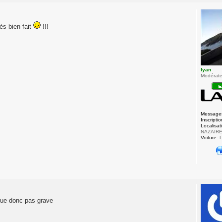
ès bien fait
!!!
lyan
Modérateu
Message
Inscriptio
Localisat
NAZAIR
Voiture:
L
ique donc pas grave