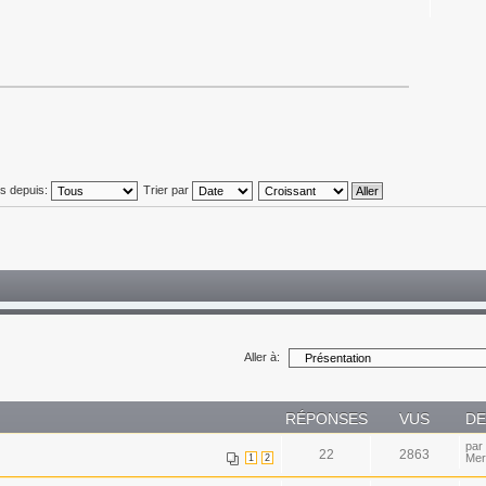
és depuis:
Trier par
Aller à:
RÉPONSES
VUS
DE
par
22
2863
Mer
1
2