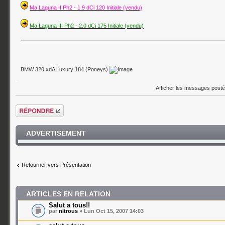
Ma Laguna II Ph2 - 1.9 dCi 120 Initiale (vendu)
Ma Laguna III Ph2 - 2.0 dCi 175 Initiale (vendu)
BMW 320 xdA Luxury 184 (Poneys)
Afficher les messages post
Répondre
ADVERTISEMENT
Retourner vers Présentation
ARTICLES EN RELATION
Salut a tous!!
par
nitrous
» Lun Oct 15, 2007 14:03