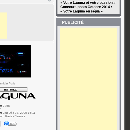
« Votre Laguna et votre passion »
Concours photo Octobre 2014 :
« Votre Laguna en sépia »
PUBLICITÉ
itiale Paris
s:
3856
2
n:
Jeu Déc 08, 2005 16:11
ion:
Paris - Rennes