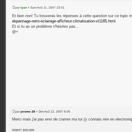
par
lyan
» Sam Aoû 11, 2007 23:01
Et bien non! Tu trouveras les réponses à cette question sur ce topic tr
depannage-retro-eclairage-afficheur-climatisation-vt1185.html
Et si tu as un problème n'hésites pas...
@+
par
jerome 28
» Dim Aoû 12, 2007 8:06
Merci mais j'ai pas envi de cramer ma tur j'y connais rien en electron
merci encore