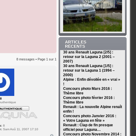
ARTICLES
RÉCENTS
30 ans Renault Laguna [2/5] :
retour sur la Laguna 2 (2001 –
8 messages • Page
1
sur
1
2007)
30 ans Renault Laguna [1/5] :
retour sur la Laguna 1 (1994 –
2000)
Alpine : Enfin dévoilée en « vrai »
!
Concours photo Mars 2016 :
Thème libre
Concours photo février 2016 :
28
Thème libre
uthentique
Renault : La nouvelle Alpine renaît
enfin !
Concours photo Janvier 2016 :
« Votre Laguna en fête »
Renault : Clap de fin presque
s:
8
n:
Sam Aoû 11, 2007 17:10
officiel pour Laguna…
Concours photo Novembre 2014 :