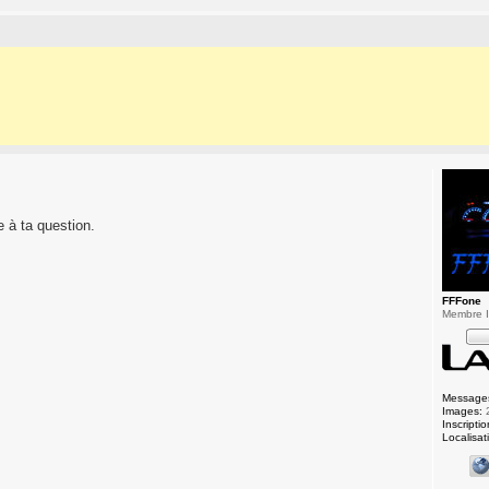
e à ta question.
FFFone
Membre In
Message
Images:
Inscriptio
Localisat