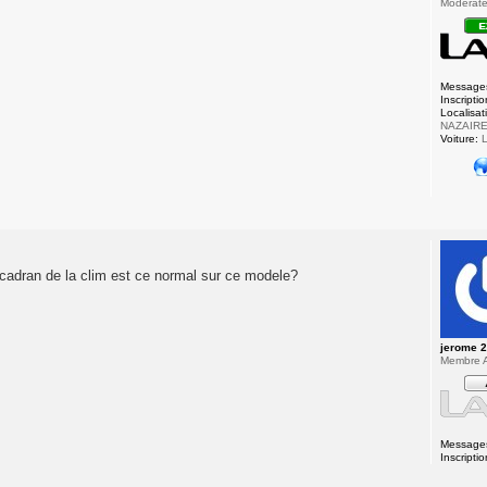
Modérateu
Message
Inscriptio
Localisat
NAZAIR
Voiture:
L
u cadran de la clim est ce normal sur ce modele?
jerome 
Membre A
Message
Inscriptio