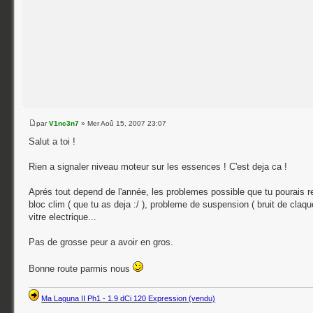
par
V1nc3n7
» Mer Aoû 15, 2007 23:07
Salut a toi !
Rien a signaler niveau moteur sur les essences ! C'est deja ca !
Aprés tout depend de l'année, les problemes possible que tu pourais re
bloc clim ( que tu as deja :/ ), probleme de suspension ( bruit de claq
vitre electrique...
Pas de grosse peur a avoir en gros.
Bonne route parmis nous
Ma Laguna II Ph1 - 1.9 dCi 120 Expression (vendu)