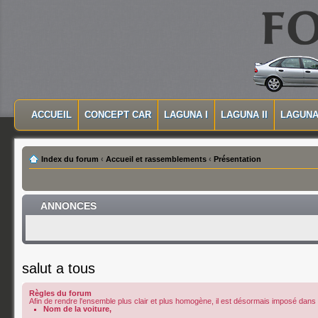
MASQUER LA NAVIGATION PRINCIPALE
MASQUER LA NAVIGATION SECONDAIRE
ACCUEIL
CONCEPT CAR
LAGUNA I
LAGUNA II
LAGUNA 
MENU PRINCIPAL
Index du forum
‹
Accueil et rassemblements
‹
Présentation
ANNONCES
salut a tous
Règles du forum
Afin de rendre l'ensemble plus clair et plus homogène, il est désormais imposé dans le
Nom de la voiture,