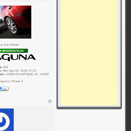
r à la retraite
s:
618
n:
Mer Sep 20, 2006 17:15
ion:
LOIRE ATLANTIQUE 44 - SAINT
E
aguna I Phase 2