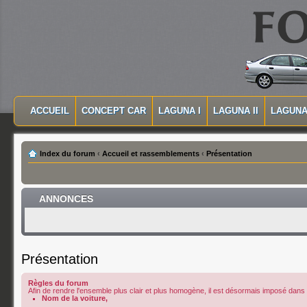
MASQUER LA NAVIGATION PRINCIPALE
MASQUER LA NAVIGATION SECONDAIRE
ACCUEIL
CONCEPT CAR
LAGUNA I
LAGUNA II
LAGUNA 
MENU PRINCIPAL
Index du forum
‹
Accueil et rassemblements
‹
Présentation
ANNONCES
Présentation
Règles du forum
Afin de rendre l'ensemble plus clair et plus homogène, il est désormais imposé dans le
Nom de la voiture,