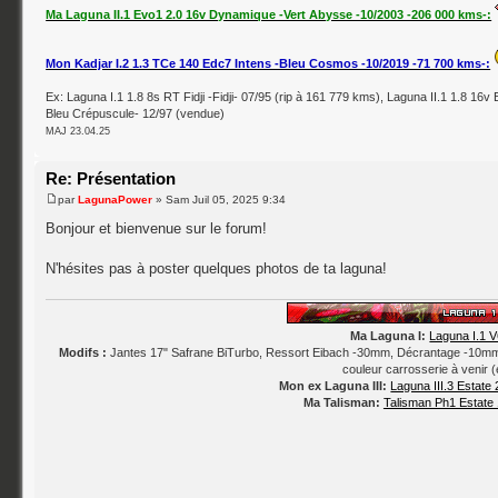
Ma Laguna II.1 Evo1 2.0 16v Dynamique -Vert Abysse -10/2003 -206 000 kms-:
Mon Kadjar I.2 1.3 TCe 140 Edc7 Intens -Bleu Cosmos -10/2019 -71 700 kms-:
Ex: Laguna I.1 1.8 8s RT Fidji -Fidji- 07/95 (rip à 161 779 kms), Laguna II.1 1.8 16v 
Bleu Crépuscule- 12/97 (vendue)
MAJ 23.04.25
Re: Présentation
par
LagunaPower
» Sam Juil 05, 2025 9:34
Bonjour et bienvenue sur le forum!
N'hésites pas à poster quelques photos de ta laguna!
Ma Laguna I:
Laguna I.1 V
Modifs :
Jantes 17" Safrane BiTurbo, Ressort Eibach -30mm, Décrantage -10mm, 
couleur carrosserie à venir 
Mon ex Laguna III:
Laguna III.3 Estate
Ma Talisman:
Talisman Ph1 Estate 