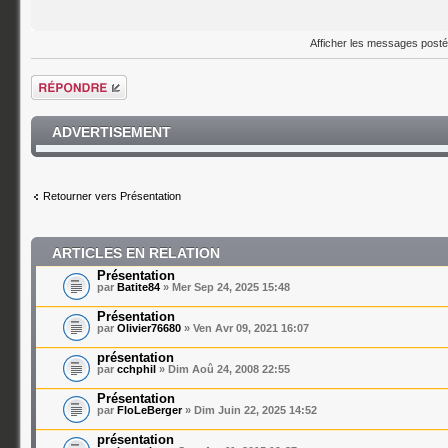
Afficher les messages post
Répondre
ADVERTISEMENT
Retourner vers Présentation
ARTICLES EN RELATION
Présentation
par
Batite84
» Mer Sep 24, 2025 15:48
Présentation
par
Olivier76680
» Ven Avr 09, 2021 16:07
présentation
par
cchphil
» Dim Aoû 24, 2008 22:55
Présentation
par
FloLeBerger
» Dim Juin 22, 2025 14:52
présentation