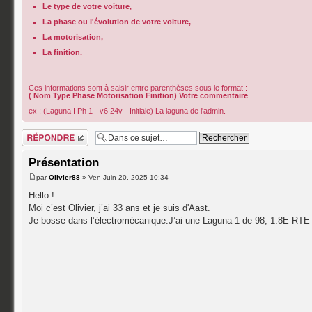
Le type de votre voiture,
La phase ou l'évolution de votre voiture,
La motorisation,
La finition.
Ces informations sont à saisir entre parenthèses sous le format :
( Nom Type Phase Motorisation Finition) Votre commentaire
ex : (Laguna I Ph 1 - v6 24v - Initiale) La laguna de l'admin.
Répondre
Présentation
par
Olivier88
» Ven Juin 20, 2025 10:34
Hello !
Moi c’est Olivier, j’ai 33 ans et je suis d'Aast.
Je bosse dans l’électromécanique.J’ai une Laguna 1 de 98, 1.8E RTE 