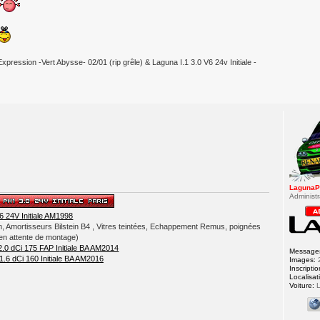
Expression -Vert Abysse- 02/01 (rip grêle) & Laguna I.1 3.0 V6 24v Initiale -
LagunaP
Administr
6 24V Initiale AM1998
Amortisseurs Bilstein B4 , Vitres teintées, Echappement Remus, poignées
(en attente de montage)
 2.0 dCi 175 FAP Initiale BA AM2014
Message
1.6 dCi 160 Initiale BA AM2016
Images:
Inscriptio
Localisat
Voiture:
L