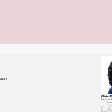
Alizé.
Olivier8
Membre A