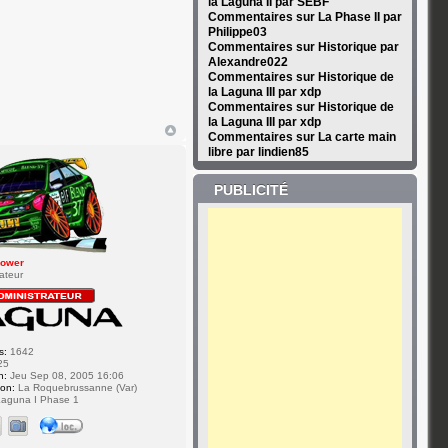
la Laguna II par SEBF
Commentaires sur La Phase II par
Philippe03
Commentaires sur Historique par
Alexandre022
Commentaires sur Historique de
la Laguna III par xdp
Commentaires sur Historique de
la Laguna III par xdp
Commentaires sur La carte main
libre par lindien85
PUBLICITÉ
ower
ateur
s:
1642
25
n:
Jeu Sep 08, 2005 16:06
ion:
La Roquebrussanne (Var)
aguna I Phase 1