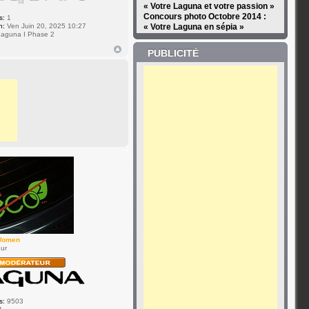
« Votre Laguna et votre passion »
Concours photo Octobre 2014 :
s:
1
n:
Ven Juin 20, 2025 10:27
« Votre Laguna en sépia »
aguna I Phase 2
PUBLICITÉ
Women
ur
s:
9503