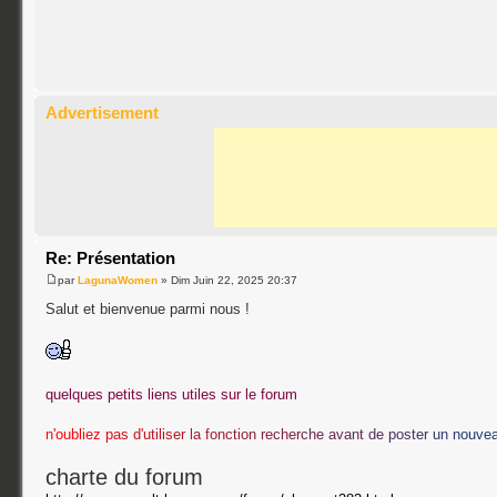
Advertisement
Re: Présentation
par
LagunaWomen
» Dim Juin 22, 2025 20:37
Salut et bienvenue parmi nous !
quelques petits liens utiles sur le forum
n
'
o
u
b
l
i
e
z
p
a
s
d
'
u
t
i
l
i
s
e
r
l
a
f
o
n
c
t
i
o
n
r
e
c
h
e
r
c
h
e
a
v
a
n
t
d
e
p
o
s
t
e
r
u
n
n
o
u
v
e
charte du forum