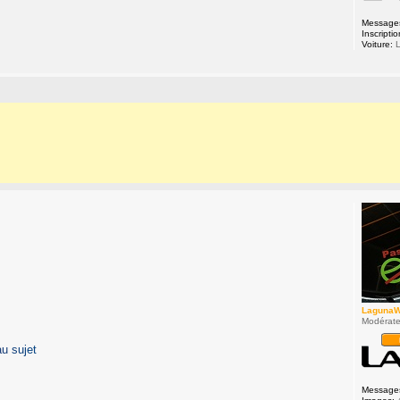
Message
Inscriptio
Voiture:
L
Laguna
Modérate
a
u
s
u
j
e
t
Message