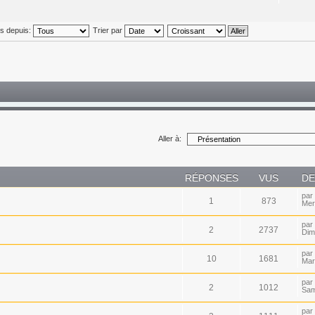
és depuis:
Trier par
Aller à:
RÉPONSES
VUS
DE
par
1
873
Mer
par
2
2737
Dim
par
10
1681
Mar
par
2
1012
Sam
par