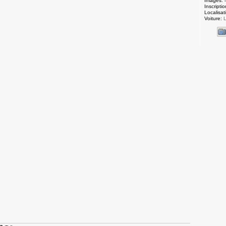
Images:
Inscriptio
Localisat
Voiture:
L