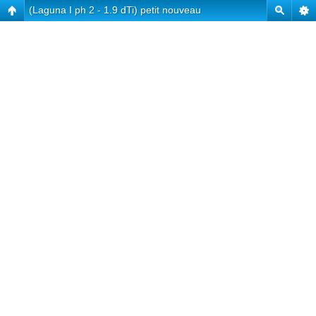
(Laguna I ph 2 - 1.9 dTi) petit nouveau