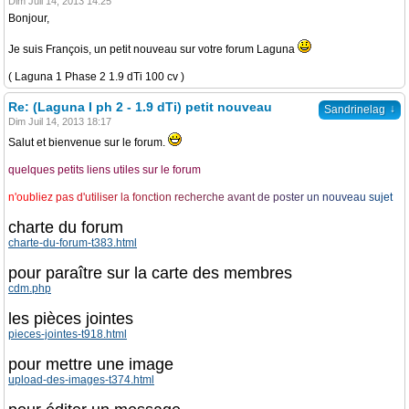
Dim Juil 14, 2013 14:25
Bonjour,
Je suis François, un petit nouveau sur votre forum Laguna
( Laguna 1 Phase 2 1.9 dTi 100 cv )
Re: (Laguna I ph 2 - 1.9 dTi) petit nouveau
↓
Sandrinelag
Dim Juil 14, 2013 18:17
Salut et bienvenue sur le forum.
quelques petits liens utiles sur le forum
n
'
o
u
b
l
i
e
z
p
a
s
d
'
u
t
i
l
i
s
e
r
l
a
f
o
n
c
t
i
o
n
r
e
c
h
e
r
c
h
e
a
v
a
n
t
d
e
p
o
s
t
e
r
u
n
n
o
u
v
e
a
u
s
u
j
e
t
charte du forum
charte-du-forum-t383.html
pour paraître sur la carte des membres
cdm.php
les pièces jointes
pieces-jointes-t918.html
pour mettre une image
upload-des-images-t374.html