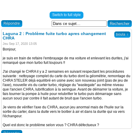
Switch to full style
Répondre
Laguna 2 : Problème fuite turbo apres changement
↓
boula
CHRA
Jeu Sep 17, 2020 13:05
Bonjour,
je suis en train de refaire l'embrayage de ma voiture et enlevant les durites, j'ai
remarqué que mon turbo fuit toujours !!
J'ai changé le CHRA il y a 2 semaines en suivant respectant les procédures
suivante : nettoyage complet du carte du turbo dont la géométrie, remontage du
CHRA STELER déjà equilibré en usine avec son nouveau joint (pas de jeu de
l'axe), nouvelle vis du carter turbo, réglage du "wastegate" au même niveau
que l'ancien CHRA, lubrification à la seringue. Avant de démarrer la voiture, je
fais tourner la pompe à huile pour relubrifier le turbo puis démarrage sans
aucun souci par contre il fait autant de bruit que l'ancien turbo.
Je viens de vérifier l'axe du CHRA, aucun jeu anormal mais de l'huile sur la
sortie du carter, dans la duite vers le boitier à air et dans la durite qui va vers
l'échangeur.
Quel est donc le problème selon vous ? CHRA défectueux ?