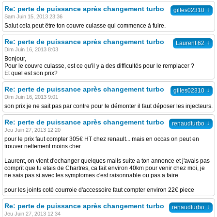
Re: perte de puissance après changement turbo
↓
gilles02310
Sam Juin 15, 2013 23:36
Salut cela peut être ton couvre culasse qui commence à fuire.
Re: perte de puissance après changement turbo
↓
Laurent 62
Dim Juin 16, 2013 8:03
Bonjour,
Pour le couvre culasse, est ce qu'il y a des difficultés pour le remplacer ?
Et quel est son prix?
Re: perte de puissance après changement turbo
↓
gilles02310
Dim Juin 16, 2013 9:01
son prix je ne sait pas par contre pour le démonter il faut déposer les injecteurs.
Re: perte de puissance après changement turbo
↓
renaudturbo
Jeu Juin 27, 2013 12:20
pour le prix faut compter 305€ HT chez renault... mais en occas on peut en
trouver nettement moins cher.
Laurent, on vient d'echanger quelques mails suite a ton annonce et j'avais pas
comprit que tu etais de Chartres, ca fait environ 40km pour venir chez moi, je
ne sais pas si avec les symptomes c'est raisonnable ou pas a faire
pour les joints coté courroie d'accessoire faut compter environ 22€ piece
Re: perte de puissance après changement turbo
↓
renaudturbo
Jeu Juin 27, 2013 12:34