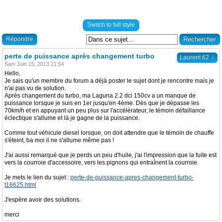
Switch to full style
Répondre
perte de puissance après changement turbo
↓
Laurent 62
Sam Juin 15, 2013 21:54
Hello,
Je sais qu'un membre du forum a déjà poster le sujet dont je rencontre mais je
n'ai pas vu de solution.
Après changement du turbo, ma Laguna 2.2 dci 150cv a un manque de
puissance lorsque je suis en 1er jusqu'en 4ème. Dès que je dépasse les
70km/h et en appuyant un peu plus sur l'accélérateur, le témoin défaillance
éclectique s'allume et là je gagne de la puissance.
Comme tout véhicule diesel lorsque, on doit attendre que le témoin de chauffe
s'éteint, ba moi il ne s'allume même pas !
J'ai aussi remarqué que je perds un peu d'huile, j'ai l'impression que la fuite est
vers la courroie d'accessoire, vers les pignons qui entraînent la courroie.
Je mets le lien du sujet :
perte-de-puissance-apres-changement-turbo-
t16625.html
J'espère avoir des solutions.
merci