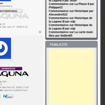
la Laguna II par SEBF
man
Commentaires sur La Phase II par
uthentique
Philippe03
Commentaires sur Historique par
Alexandre022
Commentaires sur Historique de
la Laguna III par xdp
s:
13
Commentaires sur Historique de
n:
Dim Juin 07, 2009 0:19
la Laguna III par xdp
Commentaires sur La carte main
libre par lindien85
PUBLICITÉ
A
r
s:
655
15
n:
Mer Fév 06, 2008 17:44
ion:
ajaccio et parfois lyon