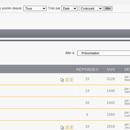
s postés depuis:
Trier par
Aller à:
RÉPONSES
VUS
DE
par
15
3126
Mar
1
2
par
13
1446
Sam
par
10
1442
Mar 
par
5
1565
Lun
par
19
2918
Jeu
1
2