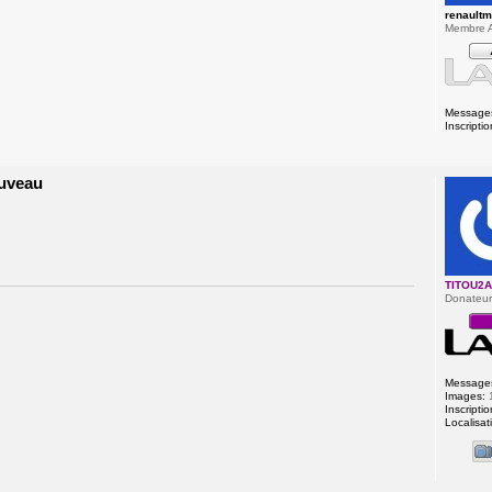
renault
Membre A
Message
Inscriptio
ouveau
TITOU2
Donateu
Message
Images:
Inscriptio
Localisat