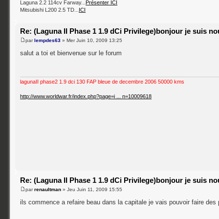
Laguna 2.2 114cv Farway...
Présenter ICI
Mitsubishi L200 2.5 TD...
ICI
Re: (Laguna II Phase 1 1.9 dCi Privilege)bonjour je suis n
par
lempdes63
» Mer Juin 10, 2009 13:25
salut a toi et bienvenue sur le forum
lagunaII phase2 1.9 dci 130 FAP bleue de decembre 2006 50000 kms
http://www.worldwar.fr/index.php?page=i ... n=10009618
Re: (Laguna II Phase 1 1.9 dCi Privilege)bonjour je suis n
par
renaultman
» Jeu Juin 11, 2009 15:55
ils commence a refaire beau dans la capitale je vais pouvoir faire des