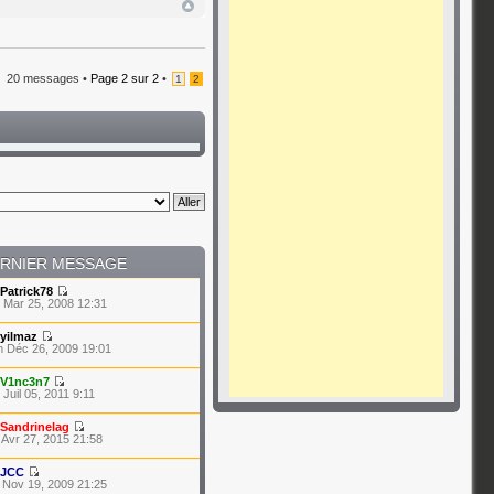
20 messages •
Page
2
sur
2
•
1
2
RNIER MESSAGE
Patrick78
 Mar 25, 2008 12:31
yilmaz
 Déc 26, 2009 19:01
V1nc3n7
Juil 05, 2011 9:11
Sandrinelag
 Avr 27, 2015 21:58
JCC
 Nov 19, 2009 21:25