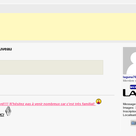
ouveau
laguna7
Membre 
ord!!!! N'hésitez pas à venir nombreux car c'est très familial!
Message
Images:
Inscriptio
ICI
Localisat