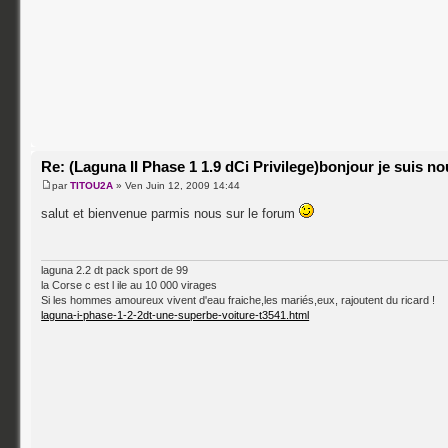
Re: (Laguna II Phase 1 1.9 dCi Privilege)bonjour je suis n
par
TITOU2A
» Ven Juin 12, 2009 14:44
salut et bienvenue parmis nous sur le forum
laguna 2.2 dt pack sport de 99
la Corse c est l ile au 10 000 virages
Si les hommes amoureux vivent d'eau fraiche,les mariés,eux, rajoutent du ricard !
laguna-i-phase-1-2-2dt-une-superbe-voiture-t3541.html