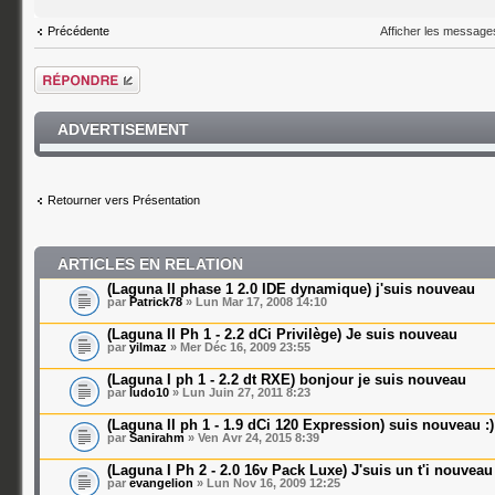
Afficher les message
Précédente
Répondre
ADVERTISEMENT
Retourner vers Présentation
ARTICLES EN RELATION
(Laguna II phase 1 2.0 IDE dynamique) j'suis nouveau
par
Patrick78
» Lun Mar 17, 2008 14:10
(Laguna II Ph 1 - 2.2 dCi Privilège) Je suis nouveau
par
yilmaz
» Mer Déc 16, 2009 23:55
(Laguna I ph 1 - 2.2 dt RXE) bonjour je suis nouveau
par
ludo10
» Lun Juin 27, 2011 8:23
(Laguna II ph 1 - 1.9 dCi 120 Expression) suis nouveau :)
par
Sanirahm
» Ven Avr 24, 2015 8:39
(Laguna I Ph 2 - 2.0 16v Pack Luxe) J'suis un t'i nouveau
par
evangelion
» Lun Nov 16, 2009 12:25