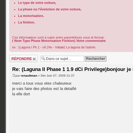
Le type de votre voiture,
La phase ou l'évolution de votre voiture,
La motorisation,
La finition.
Ces informations sont à saisir entre parenthèses sous le format :
( Nom Type Phase Motorisation Finition) Votre commentaire
ex : (Laguna I Ph 1 - v6 24v - Initiale) La laguna de l'admin.
Répondre
Re: (Laguna II Phase 1 1.9 dCi Privilege)bonjour je
par
renaultman
» Dim Juin 07, 2009 21:37
merci a tous vous etes chaleureux
je vais faire des photos est la detaillé
la elle dort