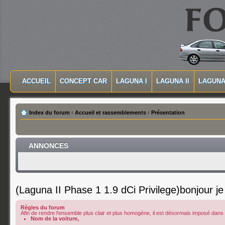
MASQUER LA NAVIGATION PRINCIPALE
MASQUER LA NAVIGATION SECONDAIRE
ACCUEIL
CONCEPT CAR
LAGUNA I
LAGUNA II
LAGUNA 
MENU PRINCIPAL
Index du forum
‹
Accueil et rassemblements
‹
Présentation
ANNONCES
(Laguna II Phase 1 1.9 dCi Privilege)bonjour j
Règles du forum
Afin de rendre l'ensemble plus clair et plus homogène, il est désormais imposé dans le
Nom de la voiture,