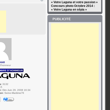
« Votre Laguna et votre passion »
Concours photo Octobre 2014 :
« Votre Laguna en sépia »
PUBLICITÉ
6640
d'honneur
s:
3132
15
n:
Dim Juin 29, 2008 16:34
ion:
Seine-Maritime76