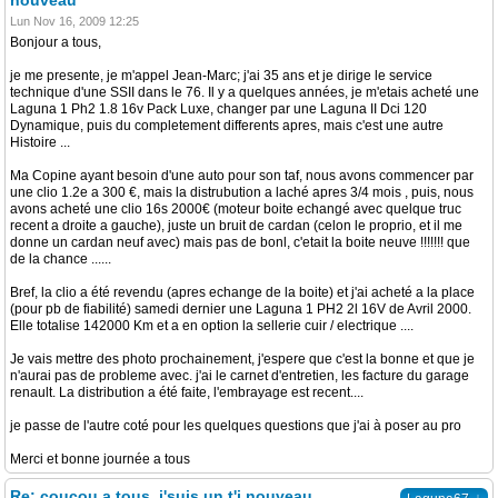
nouveau
Lun Nov 16, 2009 12:25
Bonjour a tous,
je me presente, je m'appel Jean-Marc; j'ai 35 ans et je dirige le service
technique d'une SSII dans le 76. Il y a quelques années, je m'etais acheté une
Laguna 1 Ph2 1.8 16v Pack Luxe, changer par une Laguna II Dci 120
Dynamique, puis du completement differents apres, mais c'est une autre
Histoire ...
Ma Copine ayant besoin d'une auto pour son taf, nous avons commencer par
une clio 1.2e a 300 €, mais la distrubution a laché apres 3/4 mois , puis, nous
avons acheté une clio 16s 2000€ (moteur boite echangé avec quelque truc
recent a droite a gauche), juste un bruit de cardan (celon le proprio, et il me
donne un cardan neuf avec) mais pas de bonl, c'etait la boite neuve !!!!!!! que
de la chance ......
Bref, la clio a été revendu (apres echange de la boite) et j'ai acheté a la place
(pour pb de fiabilité) samedi dernier une Laguna 1 PH2 2l 16V de Avril 2000.
Elle totalise 142000 Km et a en option la sellerie cuir / electrique ....
Je vais mettre des photo prochainement, j'espere que c'est la bonne et que je
n'aurai pas de probleme avec. j'ai le carnet d'entretien, les facture du garage
renault. La distribution a été faite, l'embrayage est recent....
je passe de l'autre coté pour les quelques questions que j'ai à poser au pro
Merci et bonne journée a tous
Re: coucou a tous, j'suis un t'i nouveau