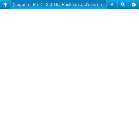
(Laguna I Ph 2 - 2.0 16v Pack Luxe) J'suis un t'i nouveau
#