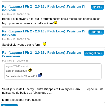
Re: (Laguna I Ph 2 - 2.0 16v Pack Luxe) J'suis un t'i
↓
djo49
nouveau
Lun Nov 16, 2009 20:48
Bonjour et bienvenu a toi sur le forumn hésite pas a mettre des photos de tes
lag... pour les amateurs de belle voiture
Re: (Laguna I Ph 2 - 2.0 16v Pack Luxe) J'suis un t'i
↓
Laganu
nouveau
Lun Nov 16, 2009 22:06
Salut et bienvenue sur le forum
Re: (Laguna I Ph 2 - 2.0 16v Pack Luxe) J'suis un
↓
evangelion
t'i nouveau
Mar Nov 17, 2009 9:36
laguna76640 a écrit:
Salut et bienvenue!
De quel coin du 76 et tu???
Salut, je suis de Luneray .. entre Dieppe et St Valery en Caux .... Dieppe lieu de
naissance de bolide au A Magique .......
Merci a tous pour votre accueil