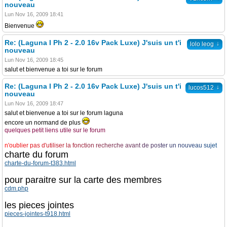
nouveau
Lun Nov 16, 2009 18:41
Bienvenue
Re: (Laguna I Ph 2 - 2.0 16v Pack Luxe) J'suis un t'i
↓
lolo leog
nouveau
Lun Nov 16, 2009 18:45
salut et bienvenue a toi sur le forum
Re: (Laguna I Ph 2 - 2.0 16v Pack Luxe) J'suis un t'i
↓
lucos512
nouveau
Lun Nov 16, 2009 18:47
salut et bienvenue a toi sur le forum laguna
encore un normand de plus
quelques petit liens utile sur le forum
n
'
o
u
b
l
i
e
r
p
a
s
d
'
u
t
i
l
i
s
e
r
l
a
f
o
n
c
t
i
o
n
r
e
c
h
e
r
c
h
e
a
v
a
n
t
d
e
p
o
s
t
e
r
u
n
n
o
u
v
e
a
u
s
u
j
e
t
charte du forum
charte-du-forum-t383.html
pour paraitre sur la carte des membres
cdm.php
les pieces jointes
pieces-jointes-t918.html