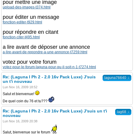
pour mettre une image
upload-des-images-t374.html
pour éditer un message
fonction-editer-t929.html
pour répondre en citant
fonction-citer-t495.html
a lire avant de déposer une annonce
a-lire-avant-de-repondre-a-une-annonce-t7259.html
votez pour votre forum
votez-pour-le-forum-laguna-pour-qu-il-soit-n-1-t7274.html
Re: (Laguna I Ph 2 - 2.0 16v Pack Luxe) J'suis
↓
laguna76640
un t'i nouveau
Lun Nov 16, 2009 18:52
Salut et bienvenue!
De quel coin du 76 et tu???
Re: (Laguna I Ph 2 - 2.0 16v Pack Luxe) J'suis un t'i
↓
lag68
nouveau
Lun Nov 16, 2009 20:38
Salut, bienvenue sur le forum