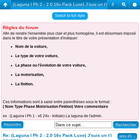
(Laguna I Ph 2 - 2.0 16v Pack Luxe) J'suis un t'i nouveau
#
Switch to full style
Règles du forum
Afin de rendre l'ensemble plus clair et plus homogène, il est désormais imposé
dans le titre de votre présentation d'indiquer:
Nom de la voiture,
Le type de votre voiture,
La phase ou l'évolution de votre voiture,
La motorisation,
La finition.
Ces informations sont à saisir entre parenthèses sous le format :
( Nom Type Phase Motorisation Finition) Votre commentaire
ex : (Laguna I Ph 1 - v6 24v - Initiale) La laguna de l'admin.
Répondre
Re: (Laguna I Ph 2 - 2.0 16v Pack Luxe) J'suis un t'i
↓
alex 45