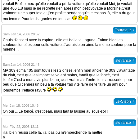
voulait.Bref le mec qu'elle voulait a prit la voiture qu'elle voulait.Moi, je voulait
une 406 1.8 mais je ne regrette rien apres mon petit voyage a Morzine.C'est
vraiment une super toto et, j'en profite pendant qu'elle est pas là, elle a du gout
ma femme.Pour les bagnoles en tout cas
↓
Touratour
Sam Jan 14, 2006 20:52
Chuis d'accord avec ta copine : elle est belle ta Laguna. J'aime bien les
couleurs foncées pour cette voiture. J'aurais bien aimé la même couleur pour la
mienne ...
↓
stefrance
Sam Jan 14, 2006 21:45
MA 309 et ma 405 sont toutes les 2 grises, enfin mon ancienne 309.L'avantage
du clair, c'est que les impact se voient moins, tandit que le foncé, c'est
l'enfer.C'est a mon avis plus beau, c'est vrai, mais l'entretien carrosserie, pour
peu que tu tiennes un peu a ta voiture,t'as vite faire de te faire un ami pour
longtemps: l'efface rayure
↓
Le-Steph
Mer Jan 18, 2006 10:46
Oh oui ... Le foncé, c'est beau, mais faut la laisser au sous-sol !
↓
stefrance
Mer Fév 22, 2006 12:11
j'lai bien reussi celle la, j'ai pas pu m'empecher de la mettre
a+