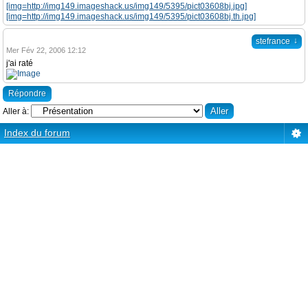
[img=http://img149.imageshack.us/img149/5395/pict03608bj.jpg]
[img=http://img149.imageshack.us/img149/5395/pict03608bj.th.jpg]
↓
stefrance
Mer Fév 22, 2006 12:12
j'ai raté
Répondre
Aller à:
Index du forum