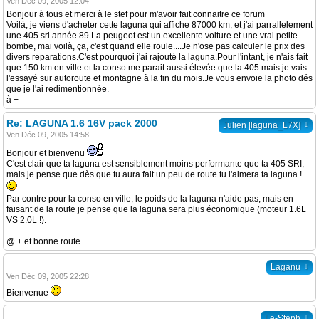
Ven Déc 09, 2005 12:04
Bonjour à tous et merci à le stef pour m'avoir fait connaitre ce forum
Voilà, je viens d'acheter cette laguna qui affiche 87000 km, et j'ai parrallelement
une 405 sri année 89.La peugeot est un excellente voiture et une vrai petite
bombe, mai voilà, ça, c'est quand elle roule....Je n'ose pas calculer le prix des
divers reparations.C'est pourquoi j'ai rajouté la laguna.Pour l'intant, je n'ais fait
que 150 km en ville et la conso me parait aussi élevée que la 405 mais je vais
l'essayé sur autoroute et montagne à la fin du mois.Je vous envoie la photo dés
que je l'ai redimentionnée.
à +
Re: LAGUNA 1.6 16V pack 2000
↓
Julien [laguna_L7X]
Ven Déc 09, 2005 14:58
Bonjour et bienvenu
C'est clair que ta laguna est sensiblement moins performante que ta 405 SRI,
mais je pense que dès que tu aura fait un peu de route tu l'aimera ta laguna !
Par contre pour la conso en ville, le poids de la laguna n'aide pas, mais en
faisant de la route je pense que la laguna sera plus économique (moteur 1.6L
VS 2.0L !).
@ + et bonne route
↓
Laganu
Ven Déc 09, 2005 22:28
Bienvenue
↓
Le-Steph