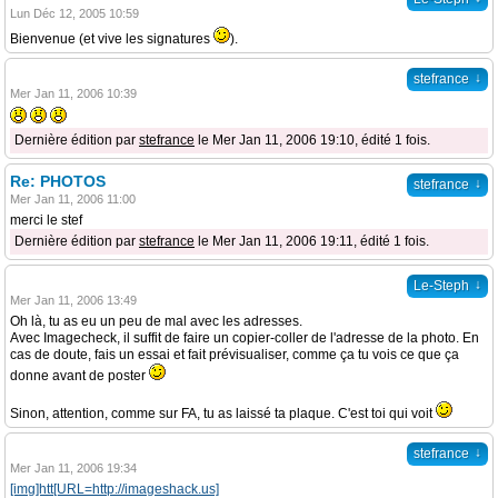
Lun Déc 12, 2005 10:59
Bienvenue (et vive les signatures
).
↓
stefrance
Mer Jan 11, 2006 10:39
Dernière édition par
stefrance
le Mer Jan 11, 2006 19:10, édité 1 fois.
Re: PHOTOS
↓
stefrance
Mer Jan 11, 2006 11:00
merci le stef
Dernière édition par
stefrance
le Mer Jan 11, 2006 19:11, édité 1 fois.
↓
Le-Steph
Mer Jan 11, 2006 13:49
Oh là, tu as eu un peu de mal avec les adresses.
Avec Imagecheck, il suffit de faire un copier-coller de l'adresse de la photo. En
cas de doute, fais un essai et fait prévisualiser, comme ça tu vois ce que ça
donne avant de poster
Sinon, attention, comme sur FA, tu as laissé ta plaque. C'est toi qui voit
↓
stefrance
Mer Jan 11, 2006 19:34
[img]htt[URL=http://imageshack.us]