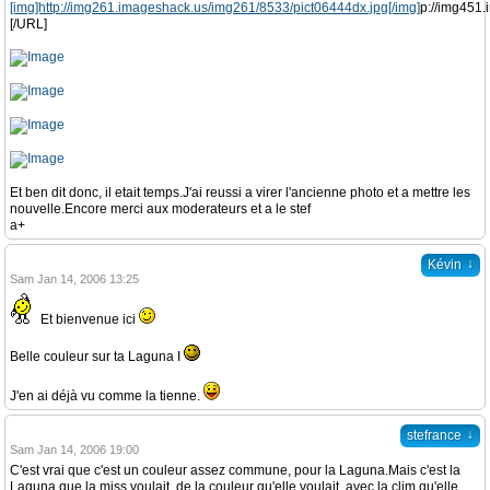
[img]http://img261.imageshack.us/img261/8533/pict06444dx.jpg[/img]
p://img451.
[/URL]
Et ben dit donc, il etait temps.J'ai reussi a virer l'ancienne photo et a mettre les
nouvelle.Encore merci aux moderateurs et a le stef
a+
↓
Kévin
Sam Jan 14, 2006 13:25
Et bienvenue ici
Belle couleur sur ta Laguna I
J'en ai déjà vu comme la tienne.
↓
stefrance
Sam Jan 14, 2006 19:00
C'est vrai que c'est un couleur assez commune, pour la Laguna.Mais c'est la
Laguna que la miss voulait, de la couleur qu'elle voulait, avec la clim qu'elle