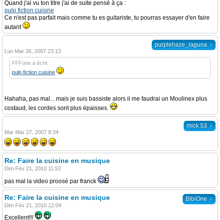
Quand j'ai vu ton titre j'ai de suite pensé à ça :
pulp fiction cuisine
Ce n'est pas parfait mais comme tu es guitariste, tu pourras essayer d'en faire
autant
↓
purplehaze_laguna
Lun Mar 26, 2007 23:13
FFFone a écrit:
pulp fiction cuisine
Hahaha, pas mal... mais je suis bassiste alors il me faudrai un Moulinex plus
costaud, les cordes sont plus épaisses.
↓
mick 53
Mar Mar 27, 2007 8:34
Re: Faire la cuisine en musique
Dim Fév 21, 2010 11:53
pas mal la video proosé par franck
Re: Faire la cuisine en musique
↓
BibiOne
Dim Fév 21, 2010 12:04
Excellent!!!