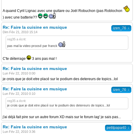
A quand Cyril Lignac avec une guitare ou Joël Robuchon (pas Roblochon
) avec une batterie??
Re: Faire la cuisine en musique
↓
izen_76
Dim Fév 21, 2010 15:14
reg35 a écrit:
pas mal la video proosé par franck
C'te déterrage
3 ans pas mal !
Re: Faire la cuisine en musique
Lun Fév 22, 2010 0:00
je crois que je doit etre placé sur le podium des detereurs de topics...lol
Re: Faire la cuisine en musique
↓
izen_76
Lun Fév 22, 2010 0:10
reg35 a écrit:
je crois que je doit etre placé sur le podium des detereurs de topics...lol
j'ai déjà fait pire sur un autre forum XD mais sur le forum lag' je sais pas...
Re: Faire la cuisine en musique
↓
petitpapa40
Lun Fév 22, 2010 3:36