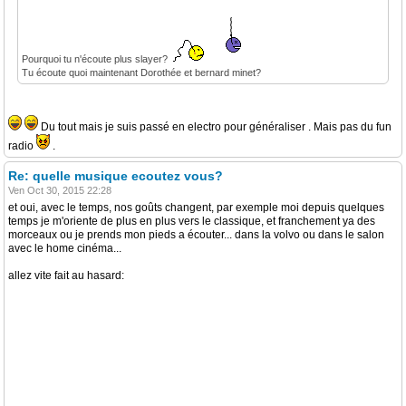
Pourquoi tu n'écoute plus slayer?
Tu écoute quoi maintenant Dorothée et bernard minet?
Du tout mais je suis passé en electro pour généraliser . Mais pas du fun
radio
.
Re: quelle musique ecoutez vous?
Ven Oct 30, 2015 22:28
et oui, avec le temps, nos goûts changent, par exemple moi depuis quelques
temps je m'oriente de plus en plus vers le classique, et franchement ya des
morceaux ou je prends mon pieds a écouter... dans la volvo ou dans le salon
avec le home cinéma...
allez vite fait au hasard: