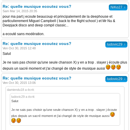
Re: quelle musique ecoutez vous?
↓
NiKo27
Sam Mar 14, 2015 20:35
pour ma part j ecoute beaucoup et principalement de la deephouse et
particulierement Miguel Campbell ( back to the flight school ) et Mr Nu &
Deepjack disco and deep compil classic...
a ecouté sans modération.
Re: quelle musique ecoutez vous?
↓
ludovic29
Ven Oct 30, 2015 12:48
Salut
Je ne sais pas choisir qu'une seule chanson X) y en a trop . slayer j écoute plus
depuis un sacré moment et j'ai changé de style de musique aussi
Re: quelle musique ecoutez vous?
↓
ludovic29
Ven Oct 30, 2015 13:06
damiendu18 a écrit:
ludovic29 a écrit:
Salut
Je ne sais pas choisir qu'une seule chanson X) y en a trop . slayer j écoute
plus depuis un sacré moment et j'ai changé de style de musique aussi