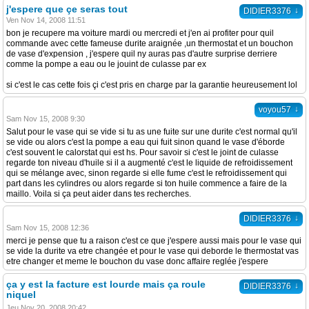
j'espere que çe seras tout
↓
DIDIER3376
Ven Nov 14, 2008 11:51
bon je recupere ma voiture mardi ou mercredi et j'en ai profiter pour quil
commande avec cette fameuse durite araignée ,un thermostat et un bouchon
de vase d'expension , j'espere quil ny auras pas d'autre surprise derriere
comme la pompe a eau ou le jouint de culasse par ex
si c'est le cas cette fois çi c'est pris en charge par la garantie heureusement lol
↓
voyou57
Sam Nov 15, 2008 9:30
Salut pour le vase qui se vide si tu as une fuite sur une durite c'est normal qu'il
se vide ou alors c'est la pompe a eau qui fuit sinon quand le vase d'éborde
c'est souvent le calorstat qui est hs. Pour savoir si c'est le joint de culasse
regarde ton niveau d'huile si il a augmenté c'est le liquide de refroidissement
qui se mélange avec, sinon regarde si elle fume c'est le refroidissement qui
part dans les cylindres ou alors regarde si ton huile commence a faire de la
maillo. Voila si ça peut aider dans tes recherches.
↓
DIDIER3376
Sam Nov 15, 2008 12:36
merci je pense que tu a raison c'est ce que j'espere aussi mais pour le vase qui
se vide la durite va etre changée et pour le vase qui deborde le thermostat vas
etre changer et meme le bouchon du vase donc affaire reglée j'espere
ça y est la facture est lourde mais ça roule
↓
DIDIER3376
niquel
Jeu Nov 20, 2008 20:42