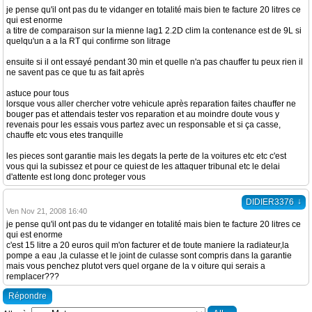
je pense qu'il ont pas du te vidanger en totalité mais bien te facture 20 litres ce
qui est enorme
a titre de comparaison sur la mienne lag1 2.2D clim la contenance est de 9L si
quelqu'un a a la RT qui confirme son litrage
ensuite si il ont essayé pendant 30 min et quelle n'a pas chauffer tu peux rien il
ne savent pas ce que tu as fait après
astuce pour tous
lorsque vous aller chercher votre vehicule après reparation faites chauffer ne
bouger pas et attendais tester vos reparation et au moindre doute vous y
revenais pour les essais vous partez avec un responsable et si ça casse,
chauffe etc vous etes tranquille
les pieces sont garantie mais les degats la perte de la voitures etc etc c'est
vous qui la subissez et pour ce quiest de les attaquer tribunal etc le delai
d'attente est long donc proteger vous
↓
DIDIER3376
Ven Nov 21, 2008 16:40
je pense qu'il ont pas du te vidanger en totalité mais bien te facture 20 litres ce
qui est enorme
c'est 15 litre a 20 euros quil m'on facturer et de toute maniere la radiateur,la
pompe a eau ,la culasse et le joint de culasse sont compris dans la garantie
mais vous penchez plutot vers quel organe de la v oiture qui serais a
remplacer???
Répondre