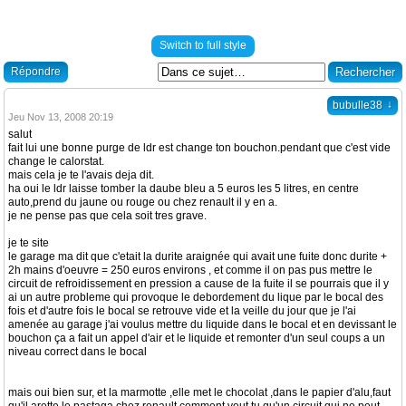
Switch to full style
Répondre
↓
bubulle38
Jeu Nov 13, 2008 20:19
salut
fait lui une bonne purge de ldr est change ton bouchon.pendant que c'est vide
change le calorstat.
mais cela je te l'avais deja dit.
ha oui le ldr laisse tomber la daube bleu a 5 euros les 5 litres, en centre
auto,prend du jaune ou rouge ou chez renault il y en a.
je ne pense pas que cela soit tres grave.
je te site
le garage ma dit que c'etait la durite araignée qui avait une fuite donc durite +
2h mains d'oeuvre = 250 euros environs , et comme il on pas pus mettre le
circuit de refroidissement en pression a cause de la fuite il se pourrais que il y
ai un autre probleme qui provoque le debordement du lique par le bocal des
fois et d'autre fois le bocal se retrouve vide et la veille du jour que je l'ai
amenée au garage j'ai voulus mettre du liquide dans le bocal et en devissant le
bouchon ça a fait un appel d'air et le liquide et remonter d'un seul coups a un
niveau correct dans le bocal
mais oui bien sur, et la marmotte ,elle met le chocolat ,dans le papier d'alu,faut