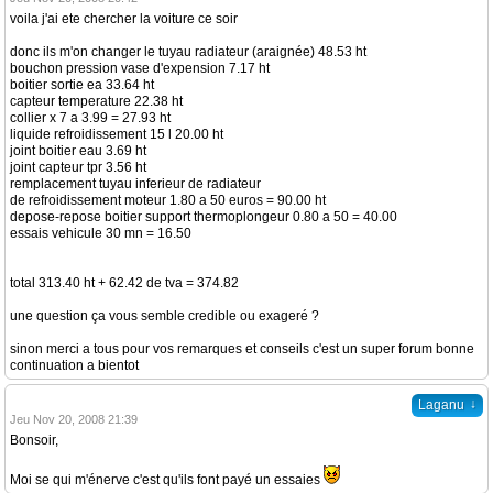
voila j'ai ete chercher la voiture ce soir
donc ils m'on changer le tuyau radiateur (araignée) 48.53 ht
bouchon pression vase d'expension 7.17 ht
boitier sortie ea 33.64 ht
capteur temperature 22.38 ht
collier x 7 a 3.99 = 27.93 ht
liquide refroidissement 15 l 20.00 ht
joint boitier eau 3.69 ht
joint capteur tpr 3.56 ht
remplacement tuyau inferieur de radiateur
de refroidissement moteur 1.80 a 50 euros = 90.00 ht
depose-repose boitier support thermoplongeur 0.80 a 50 = 40.00
essais vehicule 30 mn = 16.50
total 313.40 ht + 62.42 de tva = 374.82
une question ça vous semble credible ou exageré ?
sinon merci a tous pour vos remarques et conseils c'est un super forum bonne
continuation a bientot
↓
Laganu
Jeu Nov 20, 2008 21:39
Bonsoir,
Moi se qui m'énerve c'est qu'ils font payé un essaies