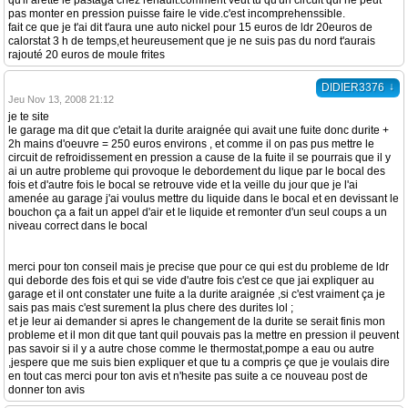
qu'il arette le pastaga chez renault.comment veut tu qu'un circuit qui ne peut
pas monter en pression puisse faire le vide.c'est incomprehenssible.
fait ce que je t'ai dit t'aura une auto nickel pour 15 euros de ldr 20euros de
calorstat 3 h de temps,et heureusement que je ne suis pas du nord t'aurais
rajouté 20 euros de moule frites
↓
DIDIER3376
Jeu Nov 13, 2008 21:12
je te site
le garage ma dit que c'etait la durite araignée qui avait une fuite donc durite +
2h mains d'oeuvre = 250 euros environs , et comme il on pas pus mettre le
circuit de refroidissement en pression a cause de la fuite il se pourrais que il y
ai un autre probleme qui provoque le debordement du lique par le bocal des
fois et d'autre fois le bocal se retrouve vide et la veille du jour que je l'ai
amenée au garage j'ai voulus mettre du liquide dans le bocal et en devissant le
bouchon ça a fait un appel d'air et le liquide et remonter d'un seul coups a un
niveau correct dans le bocal
merci pour ton conseil mais je precise que pour ce qui est du probleme de ldr
qui deborde des fois et qui se vide d'autre fois c'est ce que jai expliquer au
garage et il ont constater une fuite a la durite araignée ,si c'est vraiment ça je
sais pas mais c'est surement la plus chere des durites lol ;
et je leur ai demander si apres le changement de la durite se serait finis mon
probleme et il mon dit que tant quil pouvais pas la mettre en pression il peuvent
pas savoir si il y a autre chose comme le thermostat,pompe a eau ou autre
,jespere que me suis bien expliquer et que tu a compris çe que je voulais dire
en tout cas merci pour ton avis et n'hesite pas suite a ce nouveau post de
donner ton avis