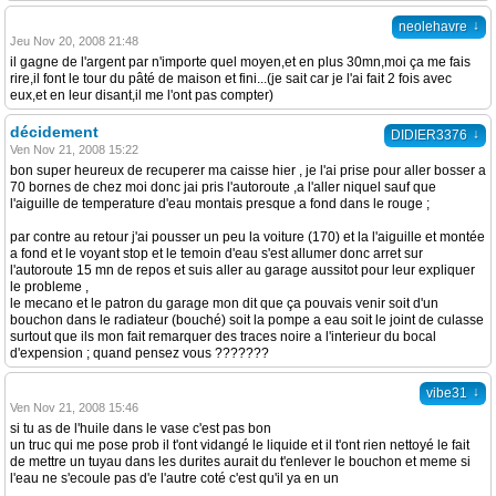
↓
neolehavre
Jeu Nov 20, 2008 21:48
il gagne de l'argent par n'importe quel moyen,et en plus 30mn,moi ça me fais
rire,il font le tour du pâté de maison et fini...(je sait car je l'ai fait 2 fois avec
eux,et en leur disant,il me l'ont pas compter)
décidement
↓
DIDIER3376
Ven Nov 21, 2008 15:22
bon super heureux de recuperer ma caisse hier , je l'ai prise pour aller bosser a
70 bornes de chez moi donc jai pris l'autoroute ,a l'aller niquel sauf que
l'aiguille de temperature d'eau montais presque a fond dans le rouge ;
par contre au retour j'ai pousser un peu la voiture (170) et la l'aiguille et montée
a fond et le voyant stop et le temoin d'eau s'est allumer donc arret sur
l'autoroute 15 mn de repos et suis aller au garage aussitot pour leur expliquer
le probleme ,
le mecano et le patron du garage mon dit que ça pouvais venir soit d'un
bouchon dans le radiateur (bouché) soit la pompe a eau soit le joint de culasse
surtout que ils mon fait remarquer des traces noire a l'interieur du bocal
d'expension ; quand pensez vous ???????
↓
vibe31
Ven Nov 21, 2008 15:46
si tu as de l'huile dans le vase c'est pas bon
un truc qui me pose prob il t'ont vidangé le liquide et il t'ont rien nettoyé le fait
de mettre un tuyau dans les durites aurait du t'enlever le bouchon et meme si
l'eau ne s'ecoule pas d'e l'autre coté c'est qu'il ya en un