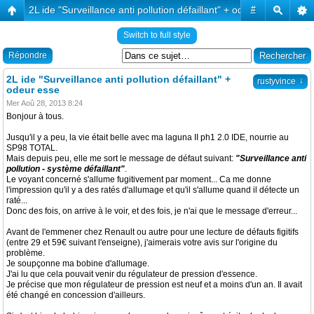
2L ide "Surveillance anti pollution défaillant" + odeur esse
#
Switch to full style
Répondre
2L ide "Surveillance anti pollution défaillant" +
↓
rustyvince
odeur esse
Mer Aoû 28, 2013 8:24
Bonjour à tous.
Jusqu'il y a peu, la vie était belle avec ma laguna II ph1 2.0 IDE, nourrie au
SP98 TOTAL.
Mais depuis peu, elle me sort le message de défaut suivant:
"Surveillance anti
pollution - système défaillant"
.
Le voyant concerné s'allume fugitivement par moment... Ca me donne
l'impression qu'il y a des ratés d'allumage et qu'il s'allume quand il détecte un
raté...
Donc des fois, on arrive à le voir, et des fois, je n'ai que le message d'erreur...
Avant de l'emmener chez Renault ou autre pour une lecture de défauts figitifs
(entre 29 et 59€ suivant l'enseigne), j'aimerais votre avis sur l'origine du
problème.
Je soupçonne ma bobine d'allumage.
J'ai lu que cela pouvait venir du régulateur de pression d'essence.
Je précise que mon régulateur de pression est neuf et a moins d'un an. Il avait
été changé en concession d'ailleurs.