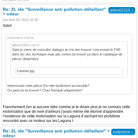
Re: 2L ide "Surveillance anti pollution défaillant"
↓
gilles02310
+ odeur
Jeu Aoû 29, 2013 10:28
Salut
rustyvince a écrit:
gilles02310 a écrit:
Salut je viens de consulter dialogys je n'ai rien trouver concernant le F5R
dans les doc technique mais par contre j'ai trouvé ça dans le catalogue de
pièces détachées.
Canister.jpg
Intéressant cette pièce! Est-elle facilement accessible?
Ou peut-on la trouver? Chez Renault uniquement?
Franchement j'en ai aucune idée comme je te disais plus je ne connais cette
motorisation que de nom d'ailleurs j'avais même été étonné d'apprendre
l’existence de cette motorisation sur la Laguna II sachant les problème
rencontré avec ce moteur sur les Laguna I.
Re: 2L ide "Surveillance anti pollution défaillant" +
↓
rustyvince
odeur