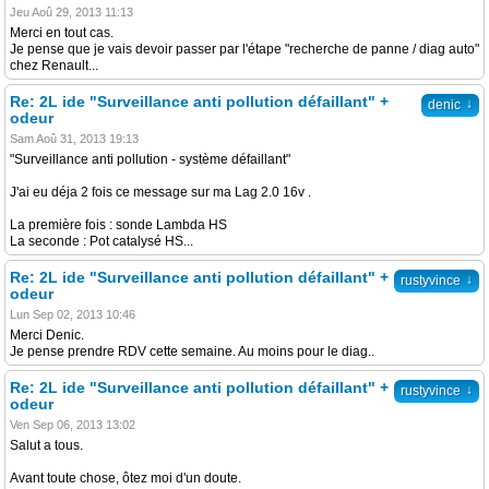
Jeu Aoû 29, 2013 11:13
Merci en tout cas.
Je pense que je vais devoir passer par l'étape "recherche de panne / diag auto"
chez Renault...
Re: 2L ide "Surveillance anti pollution défaillant" +
↓
denic
odeur
Sam Aoû 31, 2013 19:13
"Surveillance anti pollution - système défaillant"
J'ai eu déja 2 fois ce message sur ma Lag 2.0 16v .
La première fois : sonde Lambda HS
La seconde : Pot catalysé HS...
Re: 2L ide "Surveillance anti pollution défaillant" +
↓
rustyvince
odeur
Lun Sep 02, 2013 10:46
Merci Denic.
Je pense prendre RDV cette semaine. Au moins pour le diag..
Re: 2L ide "Surveillance anti pollution défaillant" +
↓
rustyvince
odeur
Ven Sep 06, 2013 13:02
Salut a tous.
Avant toute chose, ôtez moi d'un doute.