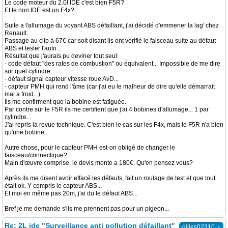
Le code moteur du 2.0l IDE c'est bien F5R?
Et le non IDE est un F4x?
Suite a l'allumage du voyant ABS défaillant, j'ai décidé d'emmener la lag' chez
Renault.
Passage au clip à 67€ car soit disant ils ont vérifié le faisceau suite au défaut
ABS et tester l'auto...
Résultat que j'aurais pu deviner tout seul:
- code défaut "des rates de combustion" ou équivalent... Impossible de me dire
sur quel cylindre.
- défaut signal capteur vitesse roue AvD...
- capteur PMH qui rend l'âme (car j'ai eu le malheur de dire qu'elle démarrait
mal a froid...).
Ils me confirment que la bobine est fatiguée.
Par contre sur le F5R ils me certifient que j'ai 4 bobines d'allumage... 1 par
cylindre...
J'ai repris la revue technique. C'est bien le cas sur les F4x, mais le F5R n'a bien
qu'une bobine...
Autre chose, pour le capteur PMH est-on obligé de changer le
faisceau/connectique?
Main d'œuvre comprise, le devis monte a 180€. Qu'en pensez vous?
Après ils me disent avoir effacé les défauts, fait un roulage de test et que tout
était ok. Y compris le capteur ABS...
Et moi en même pas 20m, j'ai du le défaut ABS...
Bref je me demande s'ils me prennent pas pour un pigeon...
Re: 2L ide "Surveillance anti pollution défaillant"
↓
gilles02310