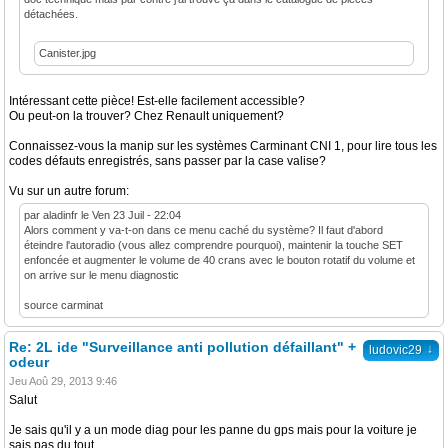
détachées.
Canister.jpg
Intéressant cette pièce! Est-elle facilement accessible?
Ou peut-on la trouver? Chez Renault uniquement?
Connaissez-vous la manip sur les systèmes Carminant CNI 1, pour lire tous les
codes défauts enregistrés, sans passer par la case valise?
Vu sur un autre forum:
par aladinfr le Ven 23 Juil - 22:04
Alors comment y va-t-on dans ce menu caché du système? Il faut d'abord
éteindre l'autoradio (vous allez comprendre pourquoi), maintenir la touche SET
enfoncée et augmenter le volume de 40 crans avec le bouton rotatif du volume et
on arrive sur le menu diagnostic
source carminat
Re: 2L ide "Surveillance anti pollution défaillant" +
↓
ludovic29
odeur
Jeu Aoû 29, 2013 9:46
Salut
Je sais qu'il y a un mode diag pour les panne du gps mais pour la voiture je
sais pas du tout