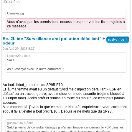
détachées.
Canister.jpg
Vous n’avez pas les permissions nécessaires pour voir les fichiers joints à
ce message.
Re: 2L ide "Surveillance anti pollution défaillant" +
↓
rustyvince
odeur
Jeu Aoû 29, 2013 8:37
ludovic29 a écrit:
Salut
As tu essayé avec un autre carburant ?
Au tout début, je roulais au SP95-E10.
Et là, ma femme avait eu un défaut "Système d'injection défaillant - ESP en
défaut" ou un truc du genre, avec moteur en mode sécurité (régime bloqué à
1800rpm max). Après arrêt et remise en route du moulin, ce n'est plus jamais
apparau.
A ce moment-là, j'avais lu que ce moteur était très capricieux niveau carburant,
et qu'il fallait éviter à tout prix l'E10... Depuis je ne mets que du SP98.
gilles02310 a écrit:
Salut je viens de consulter dialogys je n'ai rien trouver concernant le F5R dans les
doc technique mais par contre j'ai trouvé ça dans le catalogue de pièces