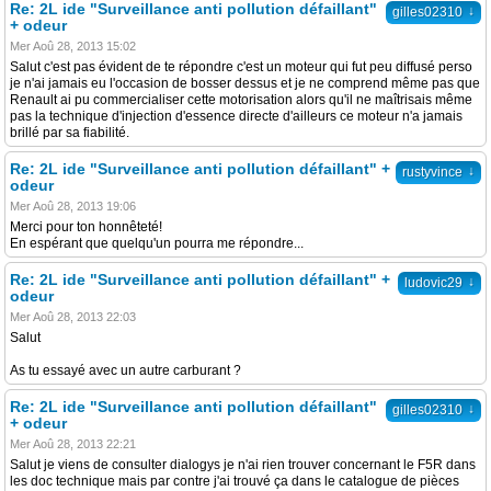
Re: 2L ide "Surveillance anti pollution défaillant"
↓
gilles02310
+ odeur
Mer Aoû 28, 2013 15:02
Salut c'est pas évident de te répondre c'est un moteur qui fut peu diffusé perso
je n'ai jamais eu l'occasion de bosser dessus et je ne comprend même pas que
Renault ai pu commercialiser cette motorisation alors qu'il ne maîtrisais même
pas la technique d'injection d'essence directe d'ailleurs ce moteur n'a jamais
brillé par sa fiabilité.
Re: 2L ide "Surveillance anti pollution défaillant" +
↓
rustyvince
odeur
Mer Aoû 28, 2013 19:06
Merci pour ton honnêteté!
En espérant que quelqu'un pourra me répondre...
Re: 2L ide "Surveillance anti pollution défaillant" +
↓
ludovic29
odeur
Mer Aoû 28, 2013 22:03
Salut
As tu essayé avec un autre carburant ?
Re: 2L ide "Surveillance anti pollution défaillant"
↓
gilles02310
+ odeur
Mer Aoû 28, 2013 22:21
Salut je viens de consulter dialogys je n'ai rien trouver concernant le F5R dans
les doc technique mais par contre j'ai trouvé ça dans le catalogue de pièces