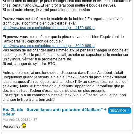
Si c'est bien la bobine, je peux changer cela moi même et éviter la douloureuse
chez Renault and Co... Et j'en profiterai pour mettre 4 bougies neuves.
Si c'est autre chose, je verrai pour aller en concession.
Pouvez-vous me confirmer le modèle de la bobine? En regardant la revue
technique, je confirme bien que c'est celle-là:
http://www.oscaro.com/bobine-d-allumage ... 4139-689-p
Et pouvez-vous me confirmer que la pièce suivante est bien l'équivalent de
l'anti-parasite / capuchon de bougie?
http://www.oscaro.com/bobine-d-allumage ... 8049-689-p
Pas besoin de les changer dans l'immédiat? Je pensais changer la bobine et
les bougies. Et si le problème persistait, acheter un capuchon et le monter sur
un cylindre, vérifier si le problème persiste.
Si oui, changer de cylindre. ETC...
Autre problème, j'ai une forte odeur d'essence dans l'auto. Au début, c'était
uniquement quand je faisais le plein au max (3 clacs du pistolet max suivant
les remarques d'un collègue travaillant chez PSA au service réservoir, oui oui
ça existe). Mais j'ai l'impression que depuis l'apparition du problème que je
décris plus haut, l'odeur d'essence est de plus en plus présente.
Est-ce qu'il y a un cannister sur ces autos? Si oui, où se trouve-t-il et peut-on
changer le filtre à charbon actif?
Re: 2L ide "Surveillance anti pollution défaillant" +
↓
rustyvince
odeur
Mer Aoû 28, 2013 14:57
Personne?