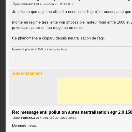
par
coxman1600
» Jeu Aoû 22, 2013 0:08
Je précise que si je me affairé a neutraliser l'egr c'est aussi parce qu
monté en regime tres lente voir impossible moteur froid entre 1000 et 
je voulais quitter un feu rouge ou un stop.
Ce phénomène a disparu depuis neutralisation de l'egr.
laguna 2 phase 2 150 dci luxe privilège
Advertisement
Re: message anti pollution apres neutralisation egr 2.0 15
par
coxman1600
» Ven Aoû 30, 2013 20:58
Dernière news,