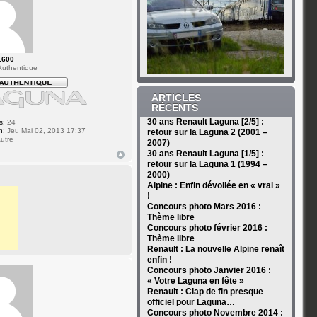
1600
uthentique
ARTICLES
RÉCENTS
30 ans Renault Laguna [2/5] :
s:
24
n:
Jeu Mai 02, 2013 17:37
retour sur la Laguna 2 (2001 –
utre
2007)
30 ans Renault Laguna [1/5] :
retour sur la Laguna 1 (1994 –
2000)
Alpine : Enfin dévoilée en « vrai »
!
Concours photo Mars 2016 :
Thème libre
Concours photo février 2016 :
Thème libre
Renault : La nouvelle Alpine renaît
enfin !
Concours photo Janvier 2016 :
« Votre Laguna en fête »
Renault : Clap de fin presque
officiel pour Laguna…
Concours photo Novembre 2014 :