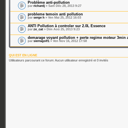
Problème anti-pollution
par
richardj
» Sam Déc 28, 2013 9:27
probleme temoin anti pollution
par
serge h
» Ven Mai 25, 2012 16:03
ANTI Pollution à controler sur 2.0L Essence
par
ze_cat
» Dim Aoû 25, 2013 9:23
demarage voyant pollution + perte regime moteur 3min 
par
sierragolf1
» Ven Nov 16, 2012 17:58
QUI EST EN LIGNE
Utilisateurs parcourant ce forum: Aucun utilisateur enregistré et 0 invités