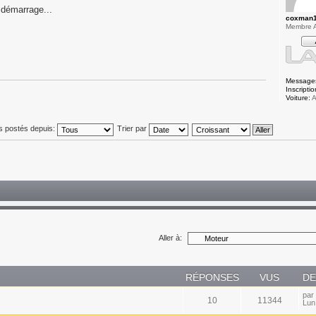
 démarrage...
coxman
Membre A
Message
Inscriptio
Voiture:
A
s postés depuis:
Trier par
Aller à:
RÉPONSES
VUS
DE
par
10
11344
Lun