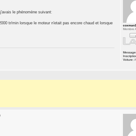
e j'avais le phénomène suivant:
2000 tr/min lorsque le moteur n'etait pas encore chaud et lorsque
coxman
Membre A
Message
Inscriptio
Voiture:
A
0