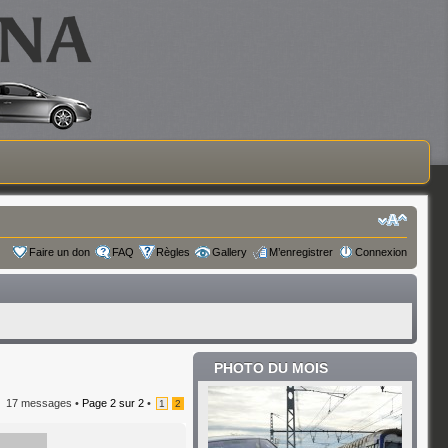
Faire un don
FAQ
Règles
Gallery
M’enregistrer
Connexion
PHOTO DU MOIS
17 messages •
Page
2
sur
2
•
1
2