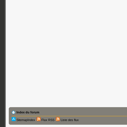
Index du forum
SitemapIndex
Flux RSS
Liste des flux