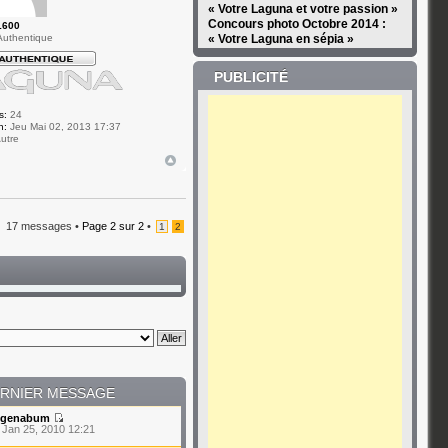
« Votre Laguna et votre passion »
Concours photo Octobre 2014 :
1600
uthentique
« Votre Laguna en sépia »
PUBLICITÉ
s:
24
n:
Jeu Mai 02, 2013 17:37
utre
17 messages •
Page
2
sur
2
•
1
2
RNIER MESSAGE
genabum
 Jan 25, 2010 12:21