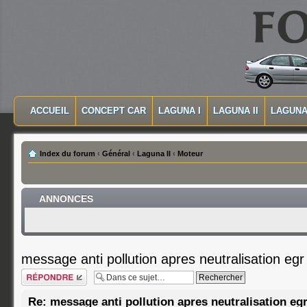
MASQUER LA NAVIGATION PRINCIPALE
MASQUER LA NAVIGATION SECONDAIRE
ACCUEIL
CONCEPT CAR
LAGUNA I
LAGUNA II
LAGUNA 
MENU PRINCIPAL
Index du forum
‹
Général
‹
Laguna II
‹
Moteur
ANNONCES
message anti pollution apres neutralisation egr
Répondre
Re: message anti pollution apres neutralisation egr