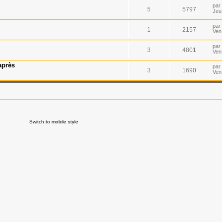
par
5
5797
Jeu
par
1
2157
Ven
par
3
4801
Ven
après
par
3
1690
Ven
Switch to mobile style