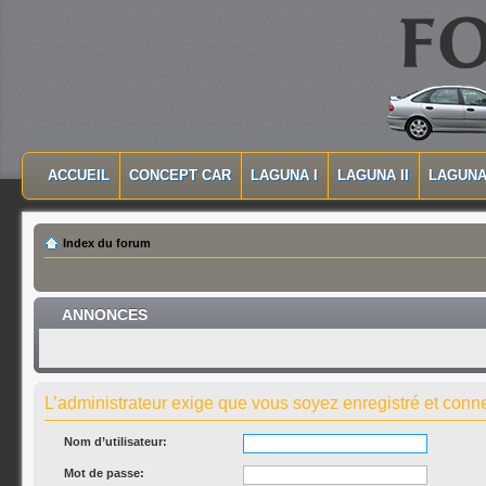
MASQUER LA NAVIGATION PRINCIPALE
MASQUER LA NAVIGATION SECONDAIRE
ACCUEIL
CONCEPT CAR
LAGUNA I
LAGUNA II
LAGUNA 
MENU PRINCIPAL
Index du forum
ANNONCES
L’administrateur exige que vous soyez enregistré et connec
Nom d’utilisateur:
Mot de passe: