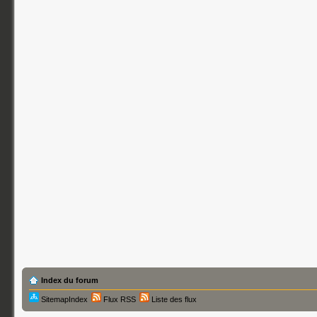
Index du forum
SitemapIndex
Flux RSS
Liste des flux