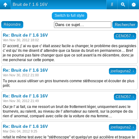
Bruit de l' 1.6 16V
#
Switch to full style
Répondre
Re: Bruit de l' 1.6 16V
↓
CENO57
Ven Nov 30, 2012 18:02
D' accord, j' ai vu que c' était assez facile a changer, le problème des garagistes
c' est qu' ils me disent d' attendre que ca fasse du bruit en permanence.... Bref
je ne pourrai pas faire changer quoi que ce soit avant la mi décembre, donc je
me pencherai sur cette pompe.
Re: Bruit de l' 1.6 16V
↓
joellaguna2
Ven Nov 30, 2012 21:00
Tu peux aussi utiliser un gros tournevis comme stéthoscope et écouter de plus
prêt.
Re: Bruit de l' 1.6 16V
↓
CENO57
Ven Nov 30, 2012 21:49
Oui je l' ai fait, ca me ressort un bruit de frottement léger, uniquement avec le
tournevis, au ralenti, au niveau de l' alternateur au ralenti, sur la pompe de da
rien d' anormal, comparé avec celle de la voiture de ma femme....
Re: Bruit de l' 1.6 16V
↓
joellaguna2
Mar Déc 04, 2012 9:25
refait le même test avec le "stéthoscope" et quelqu'un qui accélère et braque le