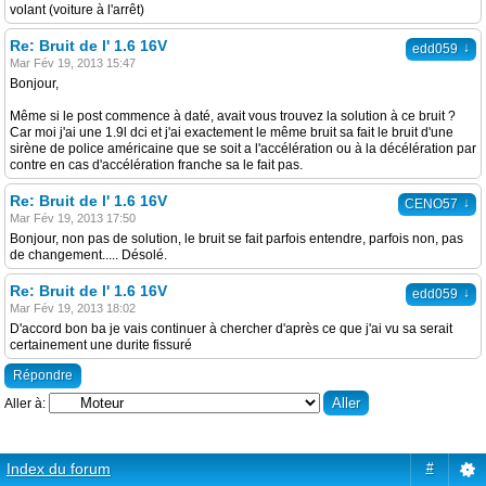
volant (voiture à l'arrêt)
Re: Bruit de l' 1.6 16V
↓
edd059
Mar Fév 19, 2013 15:47
Bonjour,
Même si le post commence à daté, avait vous trouvez la solution à ce bruit ?
Car moi j'ai une 1.9l dci et j'ai exactement le même bruit sa fait le bruit d'une
sirène de police américaine que se soit a l'accélération ou à la décélération par
contre en cas d'accélération franche sa le fait pas.
Re: Bruit de l' 1.6 16V
↓
CENO57
Mar Fév 19, 2013 17:50
Bonjour, non pas de solution, le bruit se fait parfois entendre, parfois non, pas
de changement..... Désolé.
Re: Bruit de l' 1.6 16V
↓
edd059
Mar Fév 19, 2013 18:02
D'accord bon ba je vais continuer à chercher d'après ce que j'ai vu sa serait
certainement une durite fissuré
Répondre
Aller à:
Index du forum
#