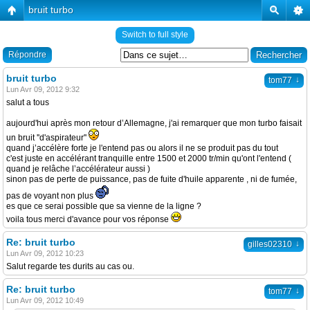
bruit turbo
Switch to full style
Répondre
bruit turbo
↓
tom77
Lun Avr 09, 2012 9:32
salut a tous
aujourd'hui après mon retour d’Allemagne, j'ai remarquer que mon turbo faisait
un bruit ''d'aspirateur''
quand j’accélère forte je l'entend pas ou alors il ne se produit pas du tout
c'est juste en accélérant tranquille entre 1500 et 2000 tr/min qu'ont l'entend (
quand je relâche l’accélérateur aussi )
sinon pas de perte de puissance, pas de fuite d'huile apparente , ni de fumée,
pas de voyant non plus
es que ce serai possible que sa vienne de la ligne ?
voila tous merci d'avance pour vos réponse
Re: bruit turbo
↓
gilles02310
Lun Avr 09, 2012 10:23
Salut regarde tes durits au cas ou.
Re: bruit turbo
↓
tom77
Lun Avr 09, 2012 10:49