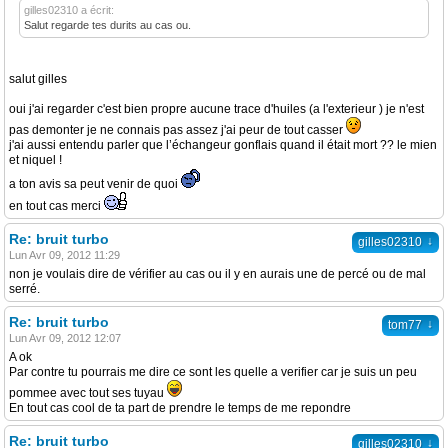
gilles02310 a écrit:
Salut regarde tes durits au cas ou.
salut gilles
oui j'ai regarder c'est bien propre aucune trace d'huiles (a l'exterieur ) je n'est
pas demonter je ne connais pas assez j'ai peur de tout casser
j'ai aussi entendu parler que l’échangeur gonflais quand il était mort ?? le mien
et niquel !
a ton avis sa peut venir de quoi
en tout cas merci
Re: bruit turbo
↓
gilles02310
Lun Avr 09, 2012 11:29
non je voulais dire de vérifier au cas ou il y en aurais une de percé ou de mal
serré.
Re: bruit turbo
↓
tom77
Lun Avr 09, 2012 12:07
A ok
Par contre tu pourrais me dire ce sont les quelle a verifier car je suis un peu
pommee avec tout ses tuyau
En tout cas cool de ta part de prendre le temps de me repondre
Re: bruit turbo
↓
gilles02310